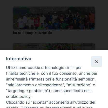
Torna il campo vocazionale
Informativa
Utilizziamo cookie o tecnologie simili per
Torna il Campo Missionario Diocesano
finalità tecniche e, con il tuo consenso, anche per
altre finalità ("interazioni e funzionalità semplici",
"miglioramento dell'esperienza", "misurazione" e
"targeting e pubblicità") come specificato nella
cookie policy.
_____________________________________________________
Cliccando su "accetta" acconsenti all'utilizzo dei
_____________________________