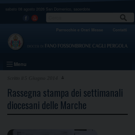
Skip
sabato 08 agosto 2026
San Domenico, sacerdote
to
content
CERCA
Facebook
Youtube
Parrocchie e Orari Messe
Contatti
Menu
5 Giugno 2014
Rassegna stampa dei settimanali
diocesani delle Marche