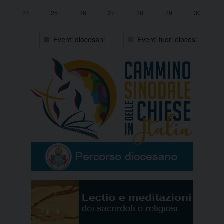
24
25
26
27
28
29
30
31
1
2
3
4
5
6
Eventi diocesani
Eventi fuori diocesi