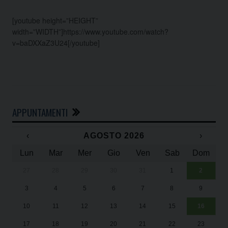
[youtube height=”HEIGHT”
width=”WIDTH”]https://www.youtube.com/watch?
v=baDXXaZ3U24[/youtube]
APPUNTAMENTI
‹
AGOSTO 2026
›
Lun
Mar
Mer
Gio
Ven
Sab
Dom
27
28
29
30
31
1
2
Un
25
3
4
5
6
7
8
9
1
Sa
10
11
12
13
14
15
16
17
18
19
20
21
22
23