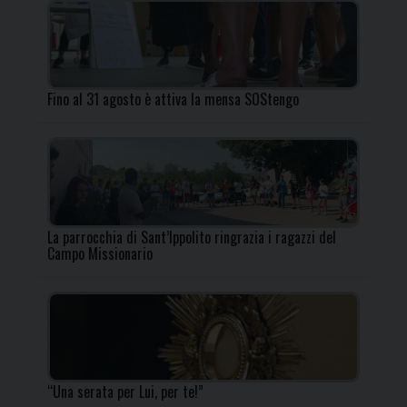
Fino al 31 agosto è attiva la mensa SOStengo
La parrocchia di Sant’Ippolito ringrazia i ragazzi del
Campo Missionario
“Una serata per Lui, per te!”