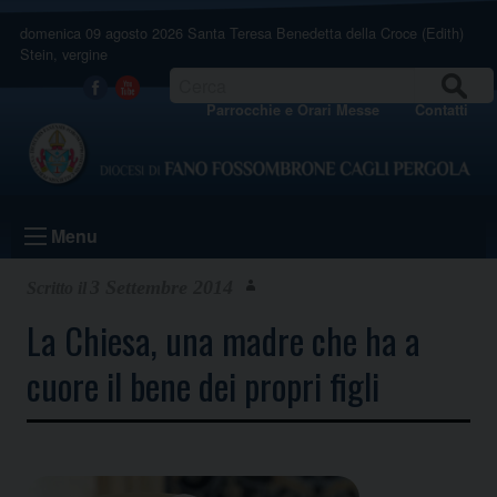
Skip
domenica 09 agosto 2026
Santa Teresa Benedetta della Croce (Edith)
to
Stein, vergine
content
CERCA
Facebook
Youtube
Parrocchie e Orari Messe
Contatti
Menu
3 Settembre 2014
La Chiesa, una madre che ha a
cuore il bene dei propri figli