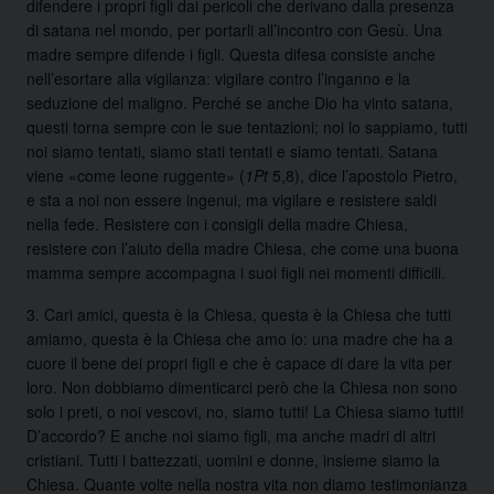
difendere i propri figli dai pericoli che derivano dalla presenza
di satana nel mondo, per portarli all’incontro con Gesù. Una
madre sempre difende i figli. Questa difesa consiste anche
nell’esortare alla vigilanza: vigilare contro l’inganno e la
seduzione del maligno. Perché se anche Dio ha vinto satana,
questi torna sempre con le sue tentazioni; noi lo sappiamo, tutti
noi siamo tentati, siamo stati tentati e siamo tentati. Satana
viene «come leone ruggente» (
1Pt
5,8), dice l’apostolo Pietro,
e sta a noi non essere ingenui, ma vigilare e resistere saldi
nella fede. Resistere con i consigli della madre Chiesa,
resistere con l’aiuto della madre Chiesa, che come una buona
mamma sempre accompagna i suoi figli nei momenti difficili.
3. Cari amici, questa è la Chiesa, questa è la Chiesa che tutti
amiamo, questa è la Chiesa che amo io: una madre che ha a
cuore il bene dei propri figli e che è capace di dare la vita per
loro. Non dobbiamo dimenticarci però che la Chiesa non sono
solo i preti, o noi vescovi, no, siamo tutti! La Chiesa siamo tutti!
D’accordo? E anche noi siamo figli, ma anche madri di altri
cristiani. Tutti i battezzati, uomini e donne, insieme siamo la
Chiesa. Quante volte nella nostra vita non diamo testimonianza