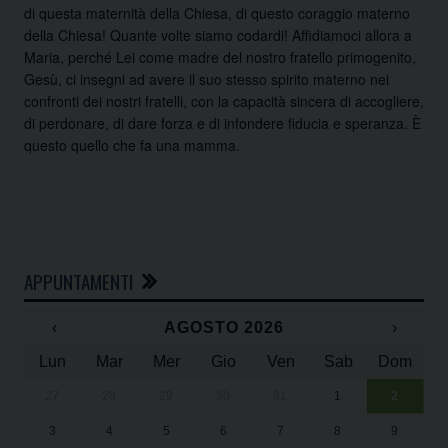
di questa maternità della Chiesa, di questo coraggio materno
della Chiesa! Quante volte siamo codardi! Affidiamoci allora a
Maria, perché Lei come madre del nostro fratello primogenito,
Gesù, ci insegni ad avere il suo stesso spirito materno nei
confronti dei nostri fratelli, con la capacità sincera di accogliere,
di perdonare, di dare forza e di infondere fiducia e speranza. È
questo quello che fa una mamma.
APPUNTAMENTI
‹
AGOSTO 2026
›
Lun
Mar
Mer
Gio
Ven
Sab
Dom
27
28
29
30
31
1
2
Un
25
3
4
5
6
7
8
9
1
Sa