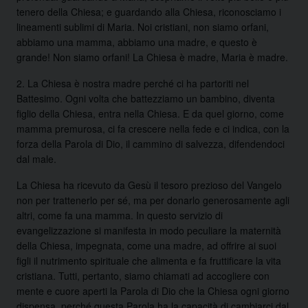
tenero della Chiesa; e guardando alla Chiesa, riconosciamo i
lineamenti sublimi di Maria. Noi cristiani, non siamo orfani,
abbiamo una mamma, abbiamo una madre, e questo è
grande! Non siamo orfani! La Chiesa è madre, Maria è madre.
2. La Chiesa è nostra madre perché ci ha partoriti nel
Battesimo. Ogni volta che battezziamo un bambino, diventa
figlio della Chiesa, entra nella Chiesa. E da quel giorno, come
mamma premurosa, ci fa crescere nella fede e ci indica, con la
forza della Parola di Dio, il cammino di salvezza, difendendoci
dal male.
La Chiesa ha ricevuto da Gesù il tesoro prezioso del Vangelo
non per trattenerlo per sé, ma per donarlo generosamente agli
altri, come fa una mamma. In questo servizio di
evangelizzazione si manifesta in modo peculiare la maternità
della Chiesa, impegnata, come una madre, ad offrire ai suoi
figli il nutrimento spirituale che alimenta e fa fruttificare la vita
cristiana. Tutti, pertanto, siamo chiamati ad accogliere con
mente e cuore aperti la Parola di Dio che la Chiesa ogni giorno
dispensa, perché questa Parola ha la capacità di cambiarci dal