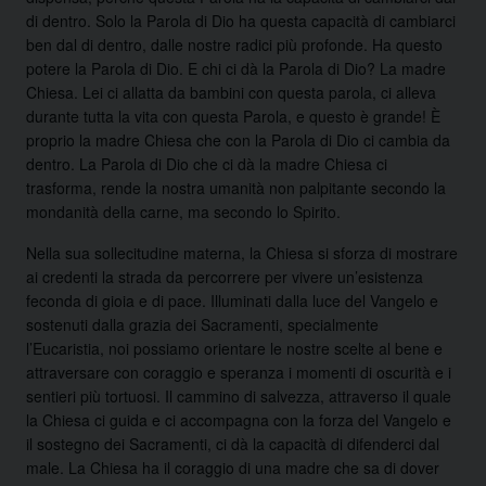
di dentro. Solo la Parola di Dio ha questa capacità di cambiarci
ben dal di dentro, dalle nostre radici più profonde. Ha questo
potere la Parola di Dio. E chi ci dà la Parola di Dio? La madre
Chiesa. Lei ci allatta da bambini con questa parola, ci alleva
durante tutta la vita con questa Parola, e questo è grande! È
proprio la madre Chiesa che con la Parola di Dio ci cambia da
dentro. La Parola di Dio che ci dà la madre Chiesa ci
trasforma, rende la nostra umanità non palpitante secondo la
mondanità della carne, ma secondo lo Spirito.
Nella sua sollecitudine materna, la Chiesa si sforza di mostrare
ai credenti la strada da percorrere per vivere un’esistenza
feconda di gioia e di pace. Illuminati dalla luce del Vangelo e
sostenuti dalla grazia dei Sacramenti, specialmente
l’Eucaristia, noi possiamo orientare le nostre scelte al bene e
attraversare con coraggio e speranza i momenti di oscurità e i
sentieri più tortuosi. Il cammino di salvezza, attraverso il quale
la Chiesa ci guida e ci accompagna con la forza del Vangelo e
il sostegno dei Sacramenti, ci dà la capacità di difenderci dal
male. La Chiesa ha il coraggio di una madre che sa di dover