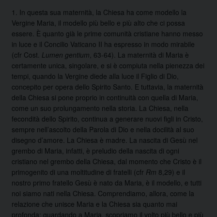
1. In questa sua maternità, la Chiesa ha come modello la
Vergine Maria, il modello più bello e più alto che ci possa
essere. È quanto già le prime comunità cristiane hanno messo
in luce e il
Concilio Vaticano II
ha espresso in modo mirabile
(cfr Cost.
Lumen gentium
, 63-64). La maternità di Maria è
certamente unica, singolare, e si è compiuta nella pienezza dei
tempi, quando la Vergine diede alla luce il Figlio di Dio,
concepito per opera dello Spirito Santo. E tuttavia, la maternità
della Chiesa si pone proprio in continuità con quella di Maria,
come un suo prolungamento nella storia. La Chiesa, nella
fecondità dello Spirito, continua a generare nuovi figli in Cristo,
sempre nell’ascolto della Parola di Dio e nella docilità al suo
disegno d’amore. La Chiesa è madre. La nascita di Gesù nel
grembo di Maria, infatti, è preludio della nascita di ogni
cristiano nel grembo della Chiesa, dal momento che Cristo è il
primogenito di una moltitudine di fratelli (cfr
Rm
8,29) e il
nostro primo fratello Gesù è nato da Maria, è il modello, e tutti
noi siamo nati nella Chiesa. Comprendiamo, allora, come la
relazione che unisce Maria e la Chiesa sia quanto mai
profonda: guardando a Maria, scopriamo il volto più bello e più