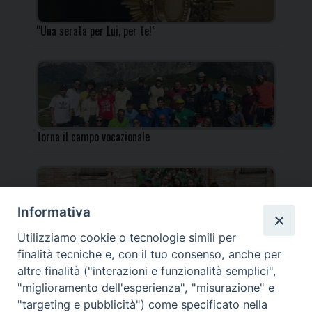
“Una serata per Lui, per te!”
Torna il campo vocazionale
Informativa
Utilizziamo cookie o tecnologie simili per
Torna il Campo Missionario Diocesano
finalità tecniche e, con il tuo consenso, anche per
altre finalità ("interazioni e funzionalità semplici",
"miglioramento dell'esperienza", "misurazione" e
"targeting e pubblicità") come specificato nella