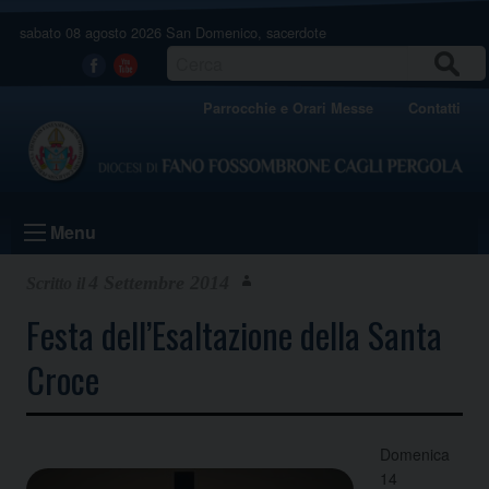
Skip
sabato 08 agosto 2026
San Domenico, sacerdote
to
content
CERCA
Facebook
Youtube
Parrocchie e Orari Messe
Contatti
Menu
4 Settembre 2014
Festa dell’Esaltazione della Santa
Croce
Domenica
14