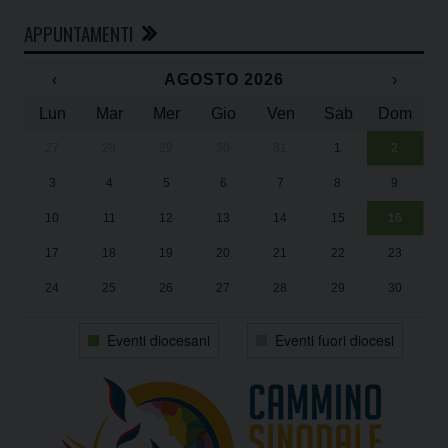
APPUNTAMENTI
‹
AGOSTO 2026
›
Lun
Mar
Mer
Gio
Ven
Sab
Dom
27
28
29
30
31
1
2
Un
25
3
4
5
6
7
8
9
1
Sa
10
11
12
13
14
15
16
17
18
19
20
21
22
23
24
25
26
27
28
29
30
31
1
2
3
4
5
6
Eventi diocesani
Eventi fuori diocesi