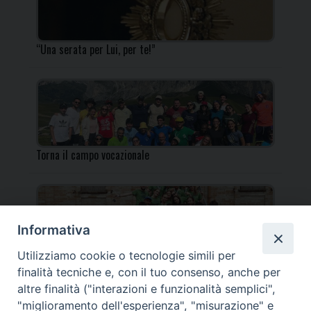
“Una serata per Lui, per te!”
Torna il campo vocazionale
Informativa
Utilizziamo cookie o tecnologie simili per
Torna il Campo Missionario Diocesano
finalità tecniche e, con il tuo consenso, anche per
altre finalità ("interazioni e funzionalità semplici",
"miglioramento dell'esperienza", "misurazione" e