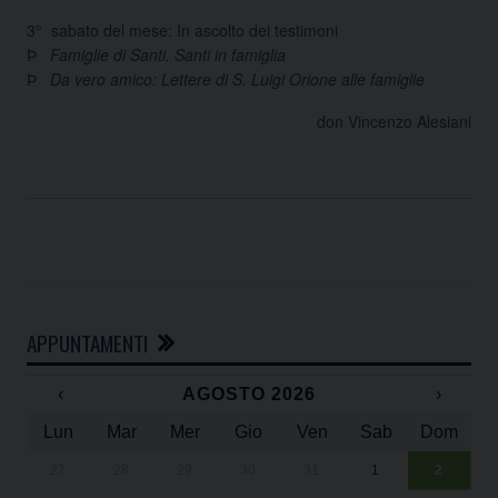
3° sabato del mese: In ascolto dei testimoni
Þ
Famiglie di Santi. Santi in famiglia
Þ
Da vero amico: Lettere di S. Luigi Orione alle famiglie
don Vincenzo Alesiani
APPUNTAMENTI
‹
AGOSTO 2026
›
Lun
Mar
Mer
Gio
Ven
Sab
Dom
27
28
29
30
31
1
2
Un
25