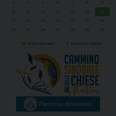
3
4
5
6
7
8
9
1
Sa
10
11
12
13
14
15
16
17
18
19
20
21
22
23
24
25
26
27
28
29
30
31
1
2
3
4
5
6
Eventi diocesani
Eventi fuori diocesi