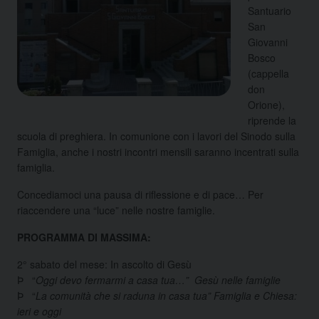
Santuario
San
Giovanni
Bosco
(cappella
don
Orione),
riprende la
scuola di preghiera. In comunione con i lavori del Sinodo sulla
Famiglia, anche i nostri incontri mensili saranno incentrati sulla
famiglia.
Concediamoci una pausa di riflessione e di pace… Per
riaccendere una “luce” nelle nostre famiglie.
PROGRAMMA DI MASSIMA:
2° sabato del mese: In ascolto di Gesù
Þ “
Oggi devo fermarmi a casa tua…”
Gesù nelle famiglie
Þ “
La comunità che si raduna in casa tua” Famiglia e Chiesa:
ieri e oggi