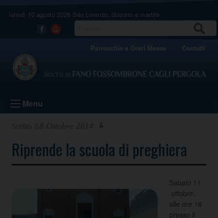
Skip
lunedì 10 agosto 2026
San Lorenzo, diacono e martire
to
content
CERCA
Facebook
Youtube
Parrocchie e Orari Messe
Contatti
Menu
8 Ottobre 2014
Riprende la scuola di preghiera
Sabato 11
ottobre,
alle ore 16
presso il