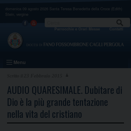
Skip
domenica 09 agosto 2026
Santa Teresa Benedetta della Croce (Edith)
to
Stein, vergine
content
CERCA
Facebook
Youtube
Parrocchie e Orari Messe
Contatti
Menu
23 Febbraio 2015
AUDIO QUARESIMALE. Dubitare di
Dio è la più grande tentazione
nella vita del cristiano