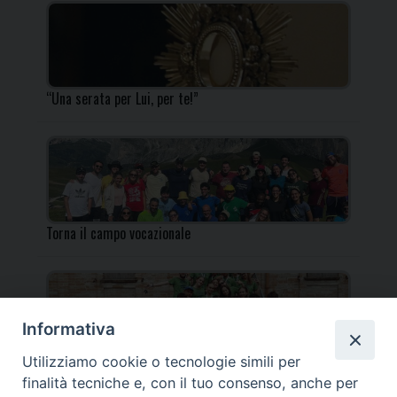
“Una serata per Lui, per te!”
Torna il campo vocazionale
Informativa
Utilizziamo cookie o tecnologie simili per
Torna il Campo Missionario Diocesano
finalità tecniche e, con il tuo consenso, anche per