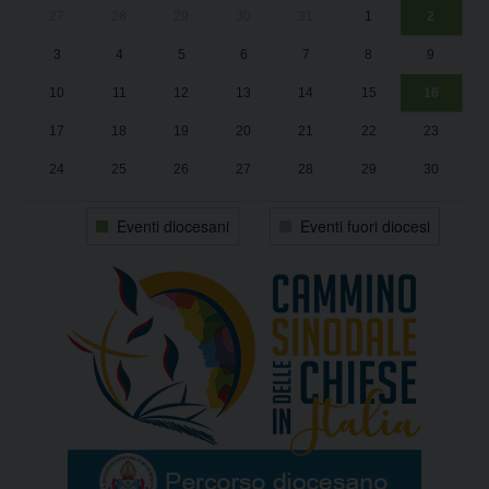
27
28
29
30
31
1
2
Un
25
3
4
5
6
7
8
9
1
Sa
10
11
12
13
14
15
16
17
18
19
20
21
22
23
24
25
26
27
28
29
30
31
1
2
3
4
5
6
Eventi diocesani
Eventi fuori diocesi