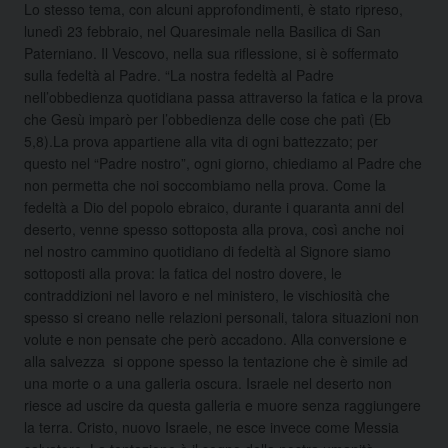
Lo stesso tema, con alcuni approfondimenti, è stato ripreso,
lunedì 23 febbraio, nel Quaresimale nella Basilica di San
Paterniano. Il Vescovo, nella sua riflessione, si è soffermato
sulla fedeltà al Padre. “La nostra fedeltà al Padre
nell’obbedienza quotidiana passa attraverso la fatica e la prova
che Gesù imparò per l’obbedienza delle cose che patì (Eb
5,8).La prova appartiene alla vita di ogni battezzato; per
questo nel “Padre nostro”, ogni giorno, chiediamo al Padre che
non permetta che noi soccombiamo nella prova. Come la
fedeltà a Dio del popolo ebraico, durante i quaranta anni del
deserto, venne spesso sottoposta alla prova, così anche noi
nel nostro cammino quotidiano di fedeltà al Signore siamo
sottoposti alla prova: la fatica del nostro dovere, le
contraddizioni nel lavoro e nel ministero, le vischiosità che
spesso si creano nelle relazioni personali, talora situazioni non
volute e non pensate che però accadono. Alla conversione e
alla salvezza si oppone spesso la tentazione che è simile ad
una morte o a una galleria oscura. Israele nel deserto non
riesce ad uscire da questa galleria e muore senza raggiungere
la terra. Cristo, nuovo Israele, ne esce invece come Messia