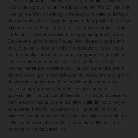
le “Fiere e gli Angeli”. “Il deserto – ha proseguito il Vescovo – è
il luogo della prova ma anche il luogo dell’incontro con Dio. Per
l’evangelista Marco è il luogo della preghiera solitaria, il rifugio
dal caos e dalle folle, luogo del riposo e della positività. Spesso
è l’uomo che mette alla prova Dio: “se non mi guarisci io non
credo più…” mentre le prove di Dio sono sempre per la vita.
Gesù è vero uomo e vero Dio, egli è solidale con ogni uomo
nella lotta contro satana. Nell’ultima tentazione Gesù è solo,
non ha angeli al suo fianco e non c’è neppure la sua Chiesa
che lo ha abbandonato per paura. La fedeltà a Dio passa
inevitabilmente per la sofferenza , non per la malattia, per la
fatica di vivere, per le contraddizioni del lavoro che sono prove
da affrontare ogni giorno. Quando Dio parla si manifesta, il
male è sempre pronto a tentarci. Il nostro cammino
quaresimale – ha concluso il Vescovo – inizia con le Ceneri e si
conclude con l’acqua: paure, sconfitte, solitudini sono lunghe
attraversate nel deserto, sono acque impetuose con cui
misurarsi, con la certezza che Gesù è il vincitore del male. La
salvezza non cancella la sofferenza ma la fa diventare un
trampolino di lancio verso Dio”.