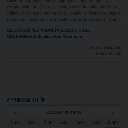
salvatore. La tentazione è il segno della nostra umanità,
vissuta anche dal Cristo, è il campo costante nel quale siamo
collocati e dal quale può nascere il nostro “sì” limpido e totale a
Dio ma dal quale può salire anche la miseria del nostro rifiuto”.
CLICCA QUI PER ASCOLTARE L’AUDIO DEL
QUARESIMALE Basilica San Paterniano
Marco Gasparini
Enrica Papetti
APPUNTAMENTI
‹
AGOSTO 2026
›
Lun
Mar
Mer
Gio
Ven
Sab
Dom