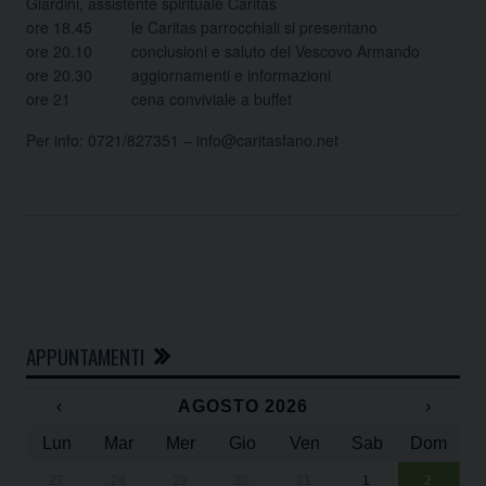
Giardini, assistente spirituale Caritas
ore 18.45 le Caritas parrocchiali si presentano
ore 20.10 conclusioni e saluto del Vescovo Armando
ore 20.30 aggiornamenti e informazioni
ore 21 cena conviviale a buffet
Per info: 0721/827351 – info@caritasfano.net
APPUNTAMENTI
‹
AGOSTO 2026
›
Lun
Mar
Mer
Gio
Ven
Sab
Dom
27
28
29
30
31
1
2