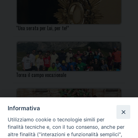
“Una serata per Lui, per te!”
Torna il campo vocazionale
Informativa
Utilizziamo cookie o tecnologie simili per
Torna il Campo Missionario Diocesano
finalità tecniche e, con il tuo consenso, anche per
altre finalità ("interazioni e funzionalità semplici",