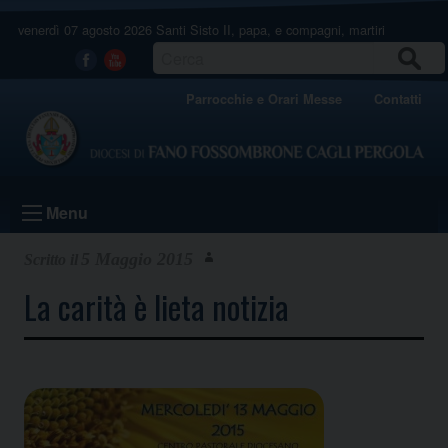
Skip
venerdì 07 agosto 2026
Santi Sisto II, papa, e compagni, martiri
to
content
CERCA
Facebook
Youtube
Parrocchie e Orari Messe
Contatti
Menu
5 Maggio 2015
La carità è lieta notizia