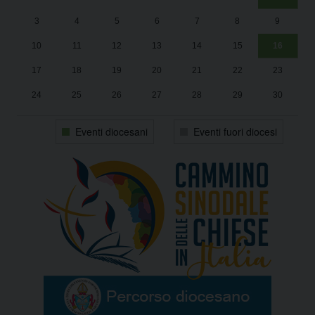
Un
25
3
4
5
6
7
8
9
1
Sa
10
11
12
13
14
15
16
17
18
19
20
21
22
23
24
25
26
27
28
29
30
31
1
2
3
4
5
6
Eventi diocesani
Eventi fuori diocesi