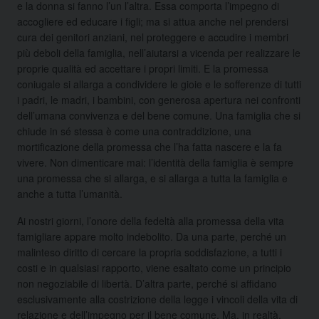
e la donna si fanno l’un l’altra. Essa comporta l’impegno di
accogliere ed educare i figli; ma si attua anche nel prendersi
cura dei genitori anziani, nel proteggere e accudire i membri
più deboli della famiglia, nell’aiutarsi a vicenda per realizzare le
proprie qualità ed accettare i propri limiti. E la promessa
coniugale si allarga a condividere le gioie e le sofferenze di tutti
i padri, le madri, i bambini, con generosa apertura nei confronti
dell’umana convivenza e del bene comune. Una famiglia che si
chiude in sé stessa è come una contraddizione, una
mortificazione della promessa che l’ha fatta nascere e la fa
vivere. Non dimenticare mai: l’identità della famiglia è sempre
una promessa che si allarga, e si allarga a tutta la famiglia e
anche a tutta l’umanità.
Ai nostri giorni, l’onore della fedeltà alla promessa della vita
famigliare appare molto indebolito. Da una parte, perché un
malinteso diritto di cercare la propria soddisfazione, a tutti i
costi e in qualsiasi rapporto, viene esaltato come un principio
non negoziabile di libertà. D’altra parte, perché si affidano
esclusivamente alla costrizione della legge i vincoli della vita di
relazione e dell’impegno per il bene comune. Ma, in realtà,