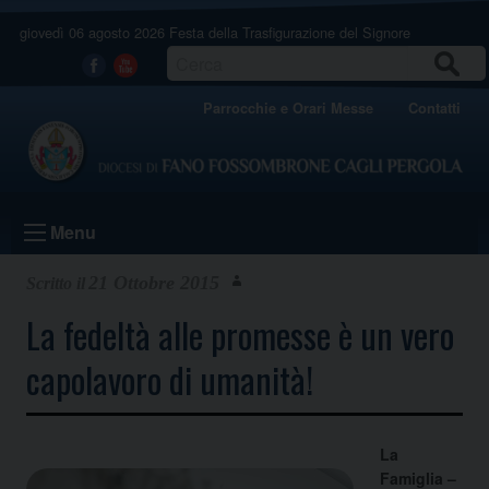
Skip
giovedì 06 agosto 2026
Festa della Trasfigurazione del Signore
to
content
CERCA
Facebook
Youtube
Parrocchie e Orari Messe
Contatti
Menu
21 Ottobre 2015
La fedeltà alle promesse è un vero
capolavoro di umanità!
La
Famiglia –