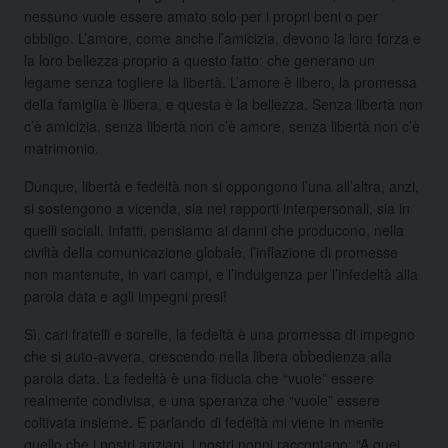
nessuno vuole essere amato solo per i propri beni o per
obbligo. L’amore, come anche l’amicizia, devono la loro forza e
la loro bellezza proprio a questo fatto: che generano un
legame senza togliere la libertà. L’amore è libero, la promessa
della famiglia è libera, e questa è la bellezza. Senza libertà non
c’è amicizia, senza libertà non c’è amore, senza libertà non c’è
matrimonio.
Dunque, libertà e fedeltà non si oppongono l’una all’altra, anzi,
si sostengono a vicenda, sia nei rapporti interpersonali, sia in
quelli sociali. Infatti, pensiamo ai danni che producono, nella
civiltà della comunicazione globale, l’inflazione di promesse
non mantenute, in vari campi, e l’indulgenza per l’infedeltà alla
parola data e agli impegni presi!
Sì, cari fratelli e sorelle, la fedeltà è una promessa di impegno
che si auto-avvera, crescendo nella libera obbedienza alla
parola data. La fedeltà è una fiducia che “vuole” essere
realmente condivisa, e una speranza che “vuole” essere
coltivata insieme. E parlando di fedeltà mi viene in mente
quello che i nostri anziani, i nostri nonni raccontano: “A quei