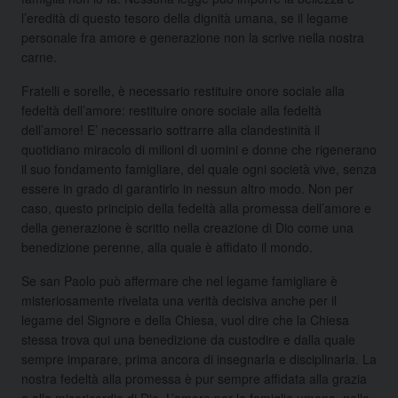
l’eredità di questo tesoro della dignità umana, se il legame
personale fra amore e generazione non la scrive nella nostra
carne.
Fratelli e sorelle, è necessario restituire onore sociale alla
fedeltà dell’amore: restituire onore sociale alla fedeltà
dell’amore! E’ necessario sottrarre alla clandestinità il
quotidiano miracolo di milioni di uomini e donne che rigenerano
il suo fondamento famigliare, del quale ogni società vive, senza
essere in grado di garantirlo in nessun altro modo. Non per
caso, questo principio della fedeltà alla promessa dell’amore e
della generazione è scritto nella creazione di Dio come una
benedizione perenne, alla quale è affidato il mondo.
Se san Paolo può affermare che nel legame famigliare è
misteriosamente rivelata una verità decisiva anche per il
legame del Signore e della Chiesa, vuol dire che la Chiesa
stessa trova qui una benedizione da custodire e dalla quale
sempre imparare, prima ancora di insegnarla e disciplinarla. La
nostra fedeltà alla promessa è pur sempre affidata alla grazia
e alla misericordia di Dio. L’amore per la famiglia umana, nella