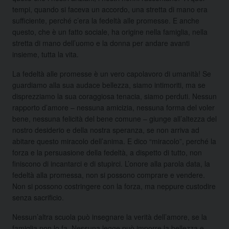
tempi, quando si faceva un accordo, una stretta di mano era
sufficiente, perché c’era la fedeltà alle promesse. E anche
questo, che è un fatto sociale, ha origine nella famiglia, nella
stretta di mano dell’uomo e la donna per andare avanti
insieme, tutta la vita.
La fedeltà alle promesse è un vero capolavoro di umanità! Se
guardiamo alla sua audace bellezza, siamo intimoriti, ma se
disprezziamo la sua coraggiosa tenacia, siamo perduti. Nessun
rapporto d’amore – nessuna amicizia, nessuna forma del voler
bene, nessuna felicità del bene comune – giunge all’altezza del
nostro desiderio e della nostra speranza, se non arriva ad
abitare questo miracolo dell’anima. E dico “miracolo”, perché la
forza e la persuasione della fedeltà, a dispetto di tutto, non
finiscono di incantarci e di stupirci. L’onore alla parola data, la
fedeltà alla promessa, non si possono comprare e vendere.
Non si possono costringere con la forza, ma neppure custodire
senza sacrificio.
Nessun’altra scuola può insegnare la verità dell’amore, se la
famiglia non lo fa. Nessuna legge può imporre la bellezza e