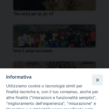
“Una serata per Lui, per te!”
Torna il campo vocazionale
Informativa
Utilizziamo cookie o tecnologie simili per
Torna il Campo Missionario Diocesano
finalità tecniche e, con il tuo consenso, anche per
altre finalità ("interazioni e funzionalità semplici",
"miglioramento dell'esperienza", "misurazione" e