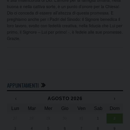
buona e nella cattiva sorte, è un punto d’onore per la Chiesa!
Dio ci conceda di essere all’altezza di questa promessa. E
preghiamo anche per i Padri del Sinodo: il Signore benedica il
loro lavoro, svolto con fedeltà creativa, nella fiducia che Lui per
primo, il Signore – Lui per primo! -, è fedele alle sue promesse.
Grazie.
APPUNTAMENTI
‹
AGOSTO 2026
›
Lun
Mar
Mer
Gio
Ven
Sab
Dom
27
28
29
30
31
1
2
Un
25
3
4
5
6
7
8
9
1
Sa