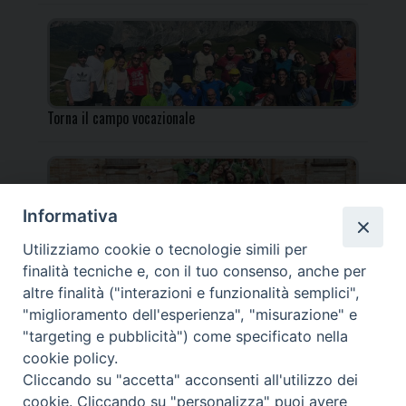
Torna il campo vocazionale
Informativa
Utilizziamo cookie o tecnologie simili per
Torna il Campo Missionario Diocesano
finalità tecniche e, con il tuo consenso, anche per
altre finalità ("interazioni e funzionalità semplici",
"miglioramento dell'esperienza", "misurazione" e
"targeting e pubblicità") come specificato nella
cookie policy.
_____________________________________________________
Cliccando su "accetta" acconsenti all'utilizzo dei
_____________________________
cookie. Cliccando su "personalizza" puoi avere