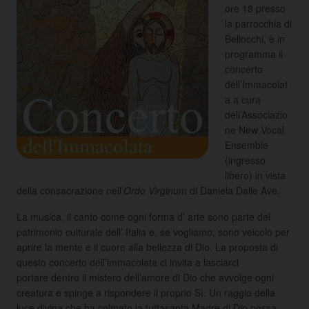
ore 18 presso
la parrocchia di
Bellocchi, è in
programma il
concerto
dell’Immacolat
a a cura
dell’Associazio
ne New Vocal
Ensemble
(ingresso
libero) in vista
della consacrazione nell’
Ordo Virginum
di Daniela Dalle Ave.
La musica, il canto come ogni forma d’ arte sono parte del
patrimonio culturale dell’ Italia e, se vogliamo, sono veicolo per
aprire la mente e il cuore alla bellezza di Dio. La proposta di
questo concerto dell’immacolata ci invita a lasciarci
portare dentro il mistero dell’amore di Dio che avvolge ogni
creatura e spinge a rispondere il proprio Sì. Un raggio della
luce divina che ha colmato la tuttasanta Madre di Dio possa