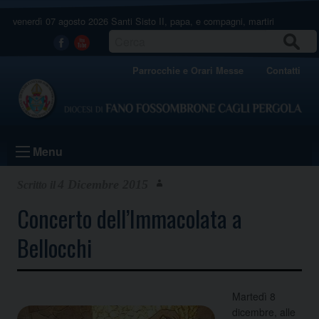
Skip
venerdì 07 agosto 2026
Santi Sisto II, papa, e compagni, martiri
to
content
CERCA
Facebook
Youtube
Parrocchie e Orari Messe
Contatti
Menu
4 Dicembre 2015
Concerto dell’Immacolata a
Bellocchi
Martedì 8
dicembre, alle