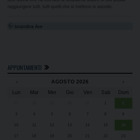
raggiungere tutti, tutti quelli che si mettono in ascolto.
locandina Ave
APPUNTAMENTI
‹
AGOSTO 2026
›
Lun
Mar
Mer
Gio
Ven
Sab
Dom
27
28
29
30
31
1
2
Un
25
3
4
5
6
7
8
9
1
Sa
10
11
12
13
14
15
16
17
18
19
20
21
22
23