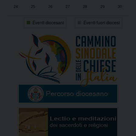
24
25
26
27
28
29
30
31
1
2
3
4
5
6
Eventi diocesani
Eventi fuori diocesi