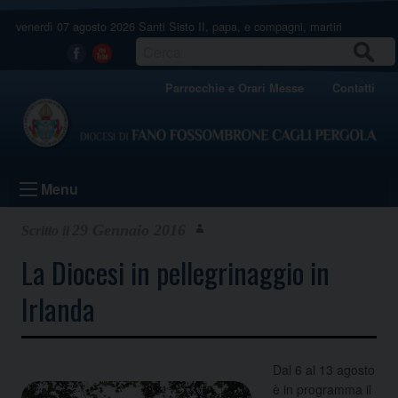
Skip
venerdì 07 agosto 2026
Santi Sisto II, papa, e compagni, martiri
to
content
CERCA
Facebook
Youtube
Parrocchie e Orari Messe
Contatti
Menu
29 Gennaio 2016
La Diocesi in pellegrinaggio in
Irlanda
Dal 6 al 13 agosto
è in programma il