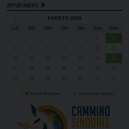
APPUNTAMENTI
‹
AGOSTO 2026
›
Lun
Mar
Mer
Gio
Ven
Sab
Dom
27
28
29
30
31
1
2
Un
25
3
4
5
6
7
8
9
1
Sa
10
11
12
13
14
15
16
17
18
19
20
21
22
23
24
25
26
27
28
29
30
31
1
2
3
4
5
6
Eventi diocesani
Eventi fuori diocesi