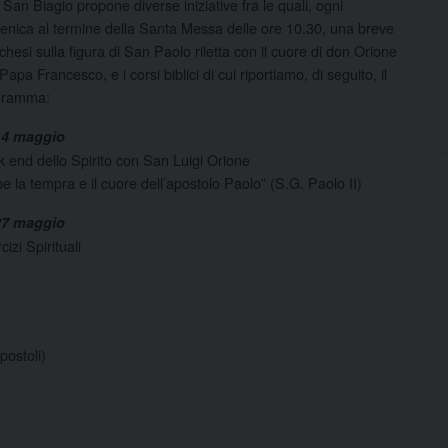
a San Biagio propone diverse iniziative fra le quali, ogni
nica al termine della Santa Messa delle ore 10.30, una breve
chesi sulla figura di San Paolo riletta con il cuore di don Orione
 Papa Francesco, e i corsi biblici di cui riportiamo, di seguito, il
gramma:
14 maggio
 end dello Spirito con San Luigi Orione
e la tempra e il cuore dell’apostolo Paolo” (S.G. Paolo II)
27 maggio
cizi Spirituali
postoli)