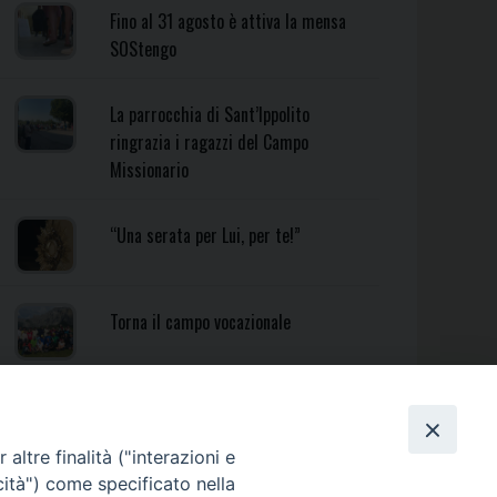
Fino al 31 agosto è attiva la mensa
SOStengo
La parrocchia di Sant’Ippolito
ringrazia i ragazzi del Campo
Missionario
“Una serata per Lui, per te!”
Torna il campo vocazionale
Torna il Campo Missionario
Diocesano
altre finalità ("interazioni e
cità") come specificato nella