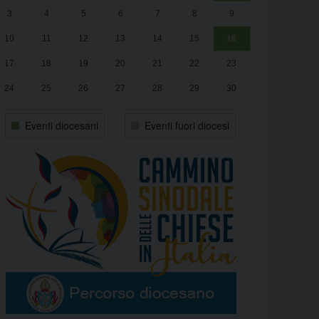
3
4
5
6
7
8
9
alle
Luca Santini
13:00
10
11
12
13
14
15
16
17
18
19
20
21
22
23
24
25
26
27
28
29
30
31
1
2
3
4
5
6
Eventi diocesani
Eventi fuori diocesi