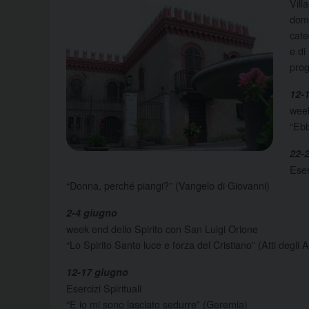
Vill
dome
cate
e di
pro
12-
week
“Ebb
22-
Eser
“Donna, perché piangi?” (Vangelo di Giovanni)
2-4 giugno
week end dello Spirito con San Luigi Orione
“Lo Spirito Santo luce e forza del Cristiano” (Atti degli A
12-17 giugno
Esercizi Spirituali
“E io mi sono lasciato sedurre” (Geremia)