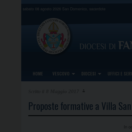
Skip
sabato 08 agosto 2026
San Domenico, sacerdote
to
content
HOME
VESCOVO
DIOCESI
UFFICI E SERV
8 Maggio 2017
Proposte formative a Villa San
In o