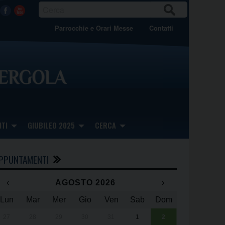
CER
Facebook
Youtube
CA
Parrocchie e Orari Messe
Contatti
TI
GIUBILEO 2025
CERCA
PPUNTAMENTI
‹
AGOSTO 2026
›
Lun
Mar
Mer
Gio
Ven
Sab
Dom
x
x
27
28
29
30
31
1
2
Una giornata 
25° anniversa