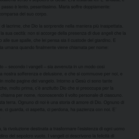
o passo è lento, pesantissimo. Maria soffre doppiamente:
 scomparsa del suo corpo.
i di lacrime, che Dio la sorprende nella maniera più inaspettata.
 la sua cecità: non si accorge della presenza di due angeli che la
lle sue spalle, che lei pensa sia il custode del giardino. E
oria umana quando finalmente viene chiamata per nome:
to – secondo i vangeli – sia avvenuta in un modo così
a nostra sofferenza e delusione, e che si commuove per noi, e
in molte pagine del vangelo. Intorno a Gesù ci sono tante
che, molto prima, c’è anzitutto Dio che si preoccupa per la
 ci chiama per nome, riconoscendo il volto personale di ciascuno.
ta terra. Ognuno di noi è una storia di amore di Dio. Ognuno di
, ci guarda, ci aspetta, ci perdona, ha pazienza con noi. E’
.
a, la rivoluzione destinata a trasformare l’esistenza di ogni uomo
o del sepolcro vuoto. I vangeli ci descrivono la felicità di