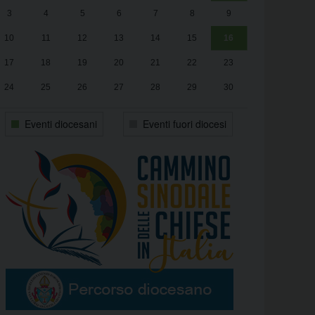
3
4
5
6
7
8
9
alle
Luca Santini
13:00
10
11
12
13
14
15
16
17
18
19
20
21
22
23
24
25
26
27
28
29
30
31
1
2
3
4
5
6
Eventi diocesani
Eventi fuori diocesi