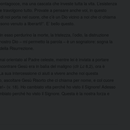
contagocce, ma una cascata che investe tutta la vita. L’esistenza
 che travolgono tutto. Provate a pensare anche voi, in questo
 di noi porta nel cuore, che c’è un Dio vicino a noi che ci chiama
sono venuto a liberarti!”. E’ bello questo.
esso perdurino la morte, la tristezza, l’odio, la distruzione
 nostro Dio – mi permetto la parola – è un sognatore: sogna la
della Risurrezione.
i orientato al Padre celeste, mentre lei è inviata a portare
 incontrare Gesù era in balìa del maligno (cfr
8,2), ora è
Lc
 La sua intercessione ci aiuti a vivere anche noi questa
ono, ascoltare Gesù Risorto che ci chiama per nome, e col cuore
e!» (v. 18). Ho cambiato vita perché ho visto il Signore! Adesso
iato perché ho visto il Signore. Questa è la nostra forza e