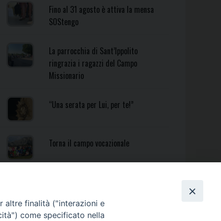
Fino al 31 agosto è attiva la mensa
SOStengo
La parrocchia di Sant’Ippolito
ringrazia i ragazzi del Campo
Missionario
“Una serata per Lui, per te!”
Torna il campo vocazionale
Torna il Campo Missionario
Diocesano
altre finalità ("interazioni e
cità") come specificato nella