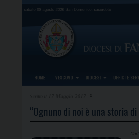
Skip
sabato 08 agosto 2026
San Domenico, sacerdote
to
content
HOME
VESCOVO
DIOCESI
UFFICI E SERV
17 Maggio 2017
“Ognuno di noi è una storia di
Cari