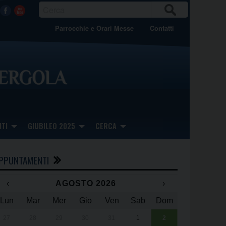
CER
Facebook
Youtube
CA
Parrocchie e Orari Messe
Contatti
TI
GIUBILEO 2025
CERCA
PPUNTAMENTI
‹
AGOSTO 2026
›
Lun
Mar
Mer
Gio
Ven
Sab
Dom
x
x
27
28
29
30
31
1
2
Una giornata 
25° anniversa