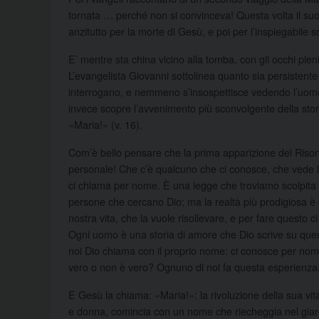
tornata … perché non si convinceva! Questa volta il su
anzitutto per la morte di Gesù, e poi per l’inspiegabile
E’ mentre sta china vicino alla tomba, con gli occhi pien
L’evangelista Giovanni sottolinea quanto sia persistente
interrogano, e nemmeno s’insospettisce vedendo l’uomo a
invece scopre l’avvenimento più sconvolgente della st
«Maria!» (v. 16).
Com’è bello pensare che la prima apparizione del Risor
personale! Che c’è qualcuno che ci conosce, che vede l
ci chiama per nome. È una legge che troviamo scolpita 
persone che cercano Dio; ma la realtà più prodigiosa è 
nostra vita, che la vuole risollevare, e per fare questo
Ogni uomo è una storia di amore che Dio scrive su ques
noi Dio chiama con il proprio nome: ci conosce per nome
vero o non è vero? Ognuno di noi fa questa esperienza
E Gesù la chiama: «Maria!»: la rivoluzione della sua vit
e donna, comincia con un nome che riecheggia nel giardin