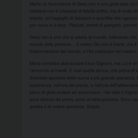
Maria: la risurrezione di Gesù non è una gioia data col 
cristiana non è intessuta di felicità soffici, ma di onde
istante, col bagaglio di delusioni e sconfitte che ognuno
per nome e ci dice: “Rialzati, smetti di piangere, perché 
Gesù non è uno che si adatta al mondo, tollerando che in 
morale delle persone… Il nostro Dio non è inerte, ma il
trasformazione del mondo, e l’ha realizzata nel mistero 
Maria vorrebbe abbracciare il suo Signore, ma Lui è orma
l’annuncio ai fratelli. E così quella donna, che prima di
diventata
.
apostola della nuova e più grande speranza
esperienza: nell’ora del pianto, e nell’ora dell’abband
pieno di gioia andare ad annunciare: «Ho visto il Signor
sono diverso da prima, sono un’altra persona. Sono camb
questa è la nostra speranza. Grazie.