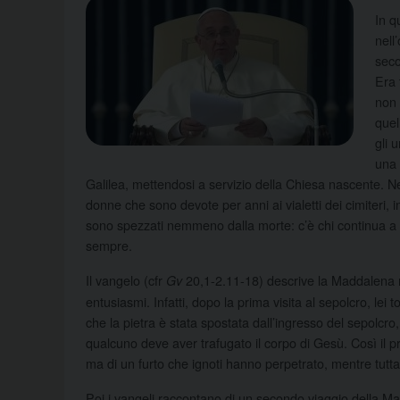
In q
nell
seco
Era 
non 
quel
gli 
una 
Galilea, mettendosi a servizio della Chiesa nascente. Nel 
donne che sono devote per anni ai vialetti dei cimiteri, i
sono spezzati nemmeno dalla morte: c’è chi continua a
sempre.
Il vangelo (cfr
20,1-2.11-18) descrive la Maddalena m
Gv
entusiasmi. Infatti, dopo la prima visita al sepolcro, lei
che la pietra è stata spostata dall’ingresso del sepolcro
qualcuno deve aver trafugato il corpo di Gesù. Così il p
ma di un furto che ignoti hanno perpetrato, mentre tu
Poi i vangeli raccontano di un secondo viaggio della Mad