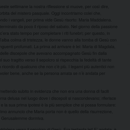
ueste settimane la nostra riflessione si muove, per così dire,
’orbita del mistero pasquale. Oggi incontriamo colei che,
ndo i vangeli, per prima vide Gesù risorto: Maria Maddalena.
terminato da poco il riposo del sabato. Nel giorno della passione
c’era stato tempo per completare i riti funebri; per questo, in
l’alba colma di tristezza, le donne vanno alla tomba di Gesù con
unguenti profumati. La prima ad arrivare è lei: Maria di Magdala,
delle discepole che avevano accompagnato Gesù fin dalla
suo tragitto verso il sepolcro si rispecchia la fedeltà di tante
n ricordo di qualcuno che non c’è più. I legami più autentici non
 voler bene, anche se la persona amata se n’è andata per
ettendo subito in evidenza che non era una donna di facili
 torna delusa nel luogo dove i discepoli si nascondevano; riferisce
, e la sua prima ipotesi è la più semplice che si possa formulare:
rimo annuncio che Maria porta non è quello della risurrezione,
tta Gerusalemme dormiva.
dalena verso il sepolcro di Gesù. Era testarda lei! E’ andata, è