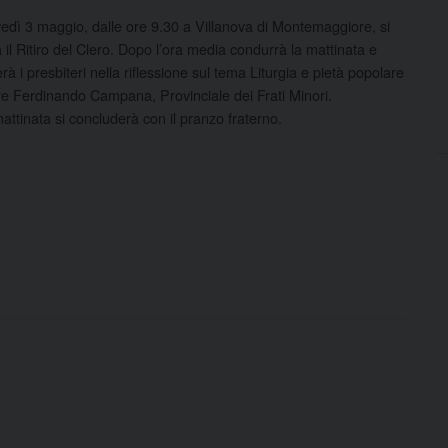
edì 3 maggio, dalle ore 9.30 a Villanova di Montemaggiore, si
à il Ritiro del Clero. Dopo l’ora media condurrà la mattinata e
erà i presbiteri nella riflessione sul tema Liturgia e pietà popolare
e Ferdinando Campana, Provinciale dei Frati Minori.
attinata si concluderà con il pranzo fraterno.