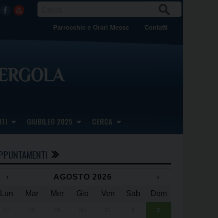
CER
Facebook
Youtube
CA
Parrocchie e Orari Messe
Contatti
TI
GIUBILEO 2025
CERCA
PPUNTAMENTI
‹
AGOSTO 2026
›
Lun
Mar
Mer
Gio
Ven
Sab
Dom
x
x
27
28
29
30
31
1
2
Una giornata 
25° anniversa