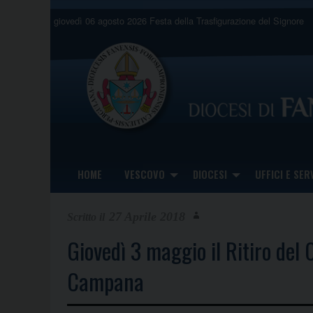
Skip
giovedì 06 agosto 2026
Festa della Trasfigurazione del Signore
to
content
HOME
VESCOVO
DIOCESI
UFFICI E SERV
27 Aprile 2018
Giovedì 3 maggio il Ritiro del
Campana