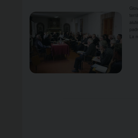
Giov
terr
aiut
padr
La m