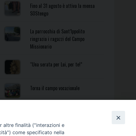
Fino al 31 agosto è attiva la mensa
SOStengo
La parrocchia di Sant’Ippolito
ringrazia i ragazzi del Campo
Missionario
“Una serata per Lui, per te!”
Torna il campo vocazionale
Torna il Campo Missionario
Diocesano
altre finalità ("interazioni e
cità") come specificato nella