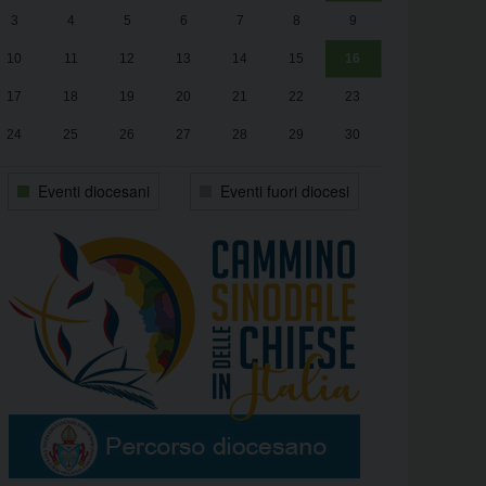
3
4
5
6
7
8
9
alle
Luca Santini
13:00
10
11
12
13
14
15
16
17
18
19
20
21
22
23
24
25
26
27
28
29
30
31
1
2
3
4
5
6
Eventi diocesani
Eventi fuori diocesi