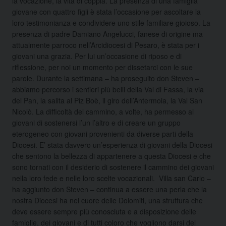
la vocazione, la vita di coppia. La presenza di una famiglia
giovane con quattro figli è stata l’occasione per ascoltare la
loro testimonianza e condividere uno stile familiare gioioso. La
presenza di padre Damiano Angelucci, fanese di origine ma
attualmente parroco nell’Arcidiocesi di Pesaro, è stata per i
giovani una grazia. Per lui un’occasione di riposo e di
riflessione, per noi un momento per dissetarci con le sue
parole. Durante la settimana – ha proseguito don Steven –
abbiamo percorso i sentieri più belli della Val di Fassa, la via
del Pan, la salita al Piz Boè, il giro dell’Antermoia, la Val San
Nicolò. La difficoltà del cammino, a volte, ha permesso ai
giovani di sostenersi l’un l’altro e di creare un gruppo
eterogeneo con giovani provenienti da diverse parti della
Diocesi. E’ stata davvero un’esperienza di giovani della Diocesi
che sentono la bellezza di appartenere a questa Diocesi e che
sono tornati con il desiderio di sostenere il cammino dei giovani
nella loro fede e nelle loro scelte vocazionali. Villa san Carlo –
ha aggiunto don Steven – continua a essere una perla che la
nostra Diocesi ha nel cuore delle Dolomiti, una struttura che
deve essere sempre più conosciuta e a disposizione delle
famiglie, dei giovani e di tutti coloro che vogliono darsi del