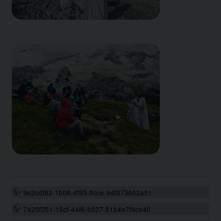
9e2cdf82-1b08-4f93-8cce-e4f873602a51
7425f351-15cf-44f6-b827-51b4e7f8ce40