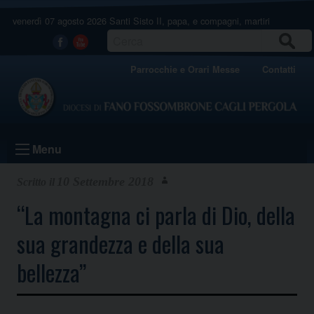
Skip
venerdì 07 agosto 2026
Santi Sisto II, papa, e compagni, martiri
to
content
CERCA
Facebook
Youtube
Parrocchie e Orari Messe
Contatti
Menu
10 Settembre 2018
“La montagna ci parla di Dio, della
sua grandezza e della sua
bellezza”