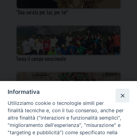
“Una serata per Lui, per te!”
Torna il campo vocazionale
Informativa
Utilizziamo cookie o tecnologie simili per
Torna il Campo Missionario Diocesano
finalità tecniche e, con il tuo consenso, anche per
altre finalità ("interazioni e funzionalità semplici",
"miglioramento dell'esperienza", "misurazione" e
"targeting e pubblicità") come specificato nella