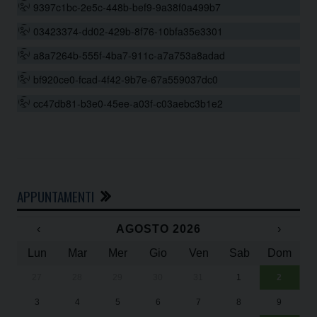
9397c1bc-2e5c-448b-bef9-9a38f0a499b7
03423374-dd02-429b-8f76-10bfa35e3301
a8a7264b-555f-4ba7-911c-a7a753a8adad
bf920ce0-fcad-4f42-9b7e-67a559037dc0
cc47db81-b3e0-45ee-a03f-c03aebc3b1e2
APPUNTAMENTI
‹
AGOSTO 2026
›
Lun
Mar
Mer
Gio
Ven
Sab
Dom
27
28
29
30
31
1
2
Un
25
3
4
5
6
7
8
9
1
Sa