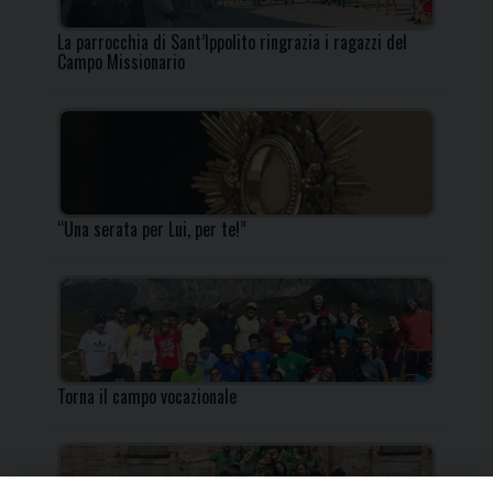
La parrocchia di Sant’Ippolito ringrazia i ragazzi del
Campo Missionario
“Una serata per Lui, per te!”
Torna il campo vocazionale