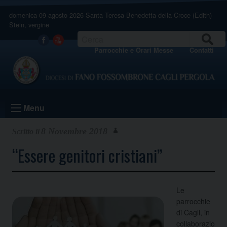
Skip
domenica 09 agosto 2026
Santa Teresa Benedetta della Croce (Edith)
to
Stein, vergine
content
CERCA
Facebook
Youtube
Parrocchie e Orari Messe
Contatti
Menu
8 Novembre 2018
“Essere genitori cristiani”
Le
parrocchie
di Cagli, in
collaborazio