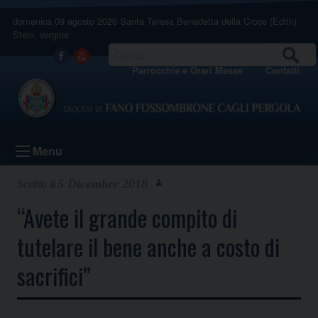
Skip
domenica 09 agosto 2026
Santa Teresa Benedetta della Croce (Edith)
to
Stein, vergine
content
CERCA
Facebook
Youtube
Parrocchie e Orari Messe
Contatti
Menu
5 Dicembre 2018
“Avete il grande compito di
tutelare il bene anche a costo di
sacrifici”