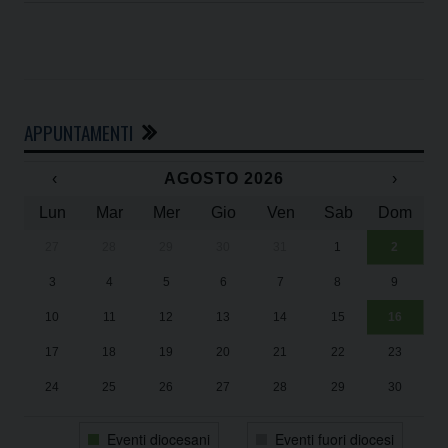
APPUNTAMENTI
‹
AGOSTO 2026
›
Lun
Mar
Mer
Gio
Ven
Sab
Dom
27
28
29
30
31
1
2
Un
25
3
4
5
6
7
8
9
1
Sa
10
11
12
13
14
15
16
17
18
19
20
21
22
23
24
25
26
27
28
29
30
31
1
2
3
4
5
6
Eventi diocesani
Eventi fuori diocesi