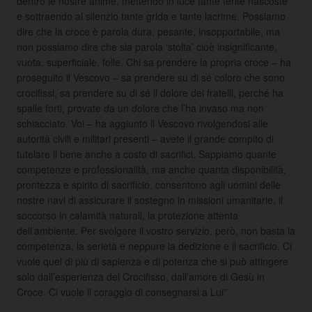
dentro le nostre anime, mettendo in luce tante ferite nascoste
e sottraendo al silenzio tante grida e tante lacrime. Possiamo
dire che la croce è parola dura, pesante, insopportabile, ma
non possiamo dire che sia parola ‘stolta’ cioè insignificante,
vuota, superficiale, folle. Chi sa prendere la propria croce – ha
proseguito il Vescovo – sa prendere su di sé coloro che sono
crocifissi, sa prendere su di sé il dolore dei fratelli, perché ha
spalle forti, provate da un dolore che l’ha invaso ma non
schiacciato. Voi – ha aggiunto il Vescovo rivolgendosi alle
autorità civili e militari presenti – avete il grande compito di
tutelare il bene anche a costo di sacrifici. Sappiamo quante
competenze e professionalità, ma anche quanta disponibilità,
prontezza e spirito di sacrificio, consentono agli uomini delle
nostre navi di assicurare il sostegno in missioni umanitarie, il
soccorso in calamità naturali, la protezione attenta
dell’ambiente. Per svolgere il vostro servizio, però, non basta la
competenza, la serietà e neppure la dedizione e il sacrificio. Ci
vuole quel di più di sapienza e di potenza che si può attingere
solo dall’esperienza del Crocifisso, dall’amore di Gesù in
Croce. Ci vuole il coraggio di consegnarsi a Lui”.