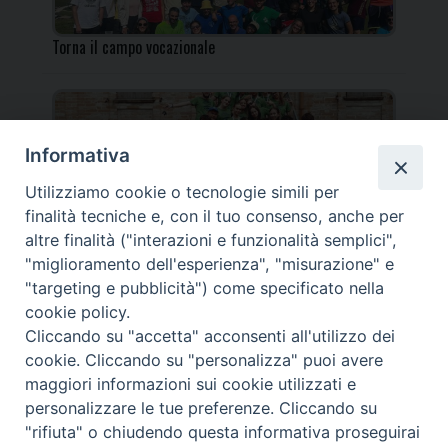
Torna il campo vocazionale
Informativa
Utilizziamo cookie o tecnologie simili per
Torna il Campo Missionario Diocesano
finalità tecniche e, con il tuo consenso, anche per
altre finalità ("interazioni e funzionalità semplici",
"miglioramento dell'esperienza", "misurazione" e
"targeting e pubblicità") come specificato nella
cookie policy.
_____________________________________________________
Cliccando su "accetta" acconsenti all'utilizzo dei
_____________________________
cookie. Cliccando su "personalizza" puoi avere
DIOCESI DI FANO FOSSOMBRONE CAGLI PERGOLA | Via Roma,
maggiori informazioni sui cookie utilizzati e
118 - 61032 FANO (PU) |
personalizzare le tue preferenze. Cliccando su
Tel. 0721 803737 o 826044 | Cod. Fiscale 90003900413
"rifiuta" o chiudendo questa informativa proseguirai
Note legali
|
Privacy