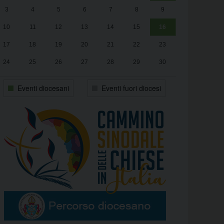
3
4
5
6
7
8
9
alle
Luca Santini
13:00
10
11
12
13
14
15
16
17
18
19
20
21
22
23
24
25
26
27
28
29
30
31
1
2
3
4
5
6
Eventi diocesani
Eventi fuori diocesi