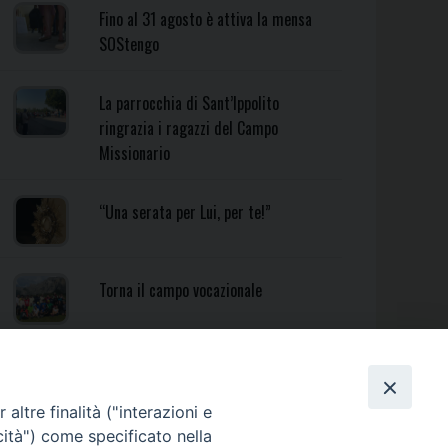
Fino al 31 agosto è attiva la mensa
SOStengo
La parrocchia di Sant’Ippolito
ringrazia i ragazzi del Campo
Missionario
“Una serata per Lui, per te!”
Torna il campo vocazionale
Torna il Campo Missionario
Diocesano
altre finalità ("interazioni e
cità") come specificato nella