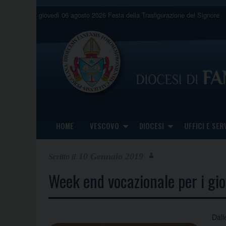
Skip
giovedì 06 agosto 2026
Festa della Trasfigurazione del Signore
to
content
HOME
VESCOVO
DIOCESI
UFFICI E SERV
10 Gennaio 2019
Week end vocazionale per i gi
Dall