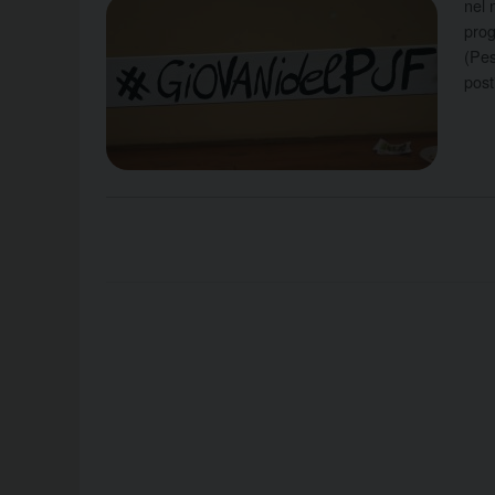
nel 
prog
(Pes
post