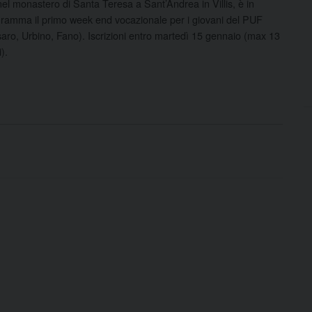
nel monastero di Santa Teresa a Sant’Andrea in Villis, è in
ramma il primo week end vocazionale per i giovani del PUF
aro, Urbino, Fano). Iscrizioni entro martedì 15 gennaio (max 13
i).