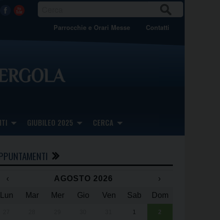
CER
Facebook
Youtube
CA
Parrocchie e Orari Messe
Contatti
TI
GIUBILEO 2025
CERCA
PPUNTAMENTI
‹
AGOSTO 2026
›
Lun
Mar
Mer
Gio
Ven
Sab
Dom
x
x
27
28
29
30
31
1
2
Una giornata 
25° anniversa