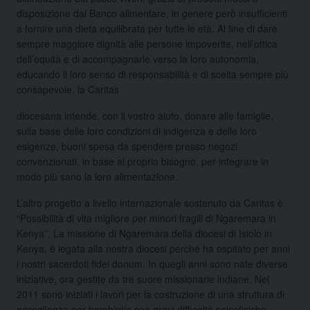
disposizione dal Banco alimentare, in genere però insufficienti
a fornire una dieta equilibrata per tutte le età. Al fine di dare
sempre maggiore dignità alle persone impoverite, nell’ottica
dell’equità e di accompagnarle verso la loro autonomia,
educando il loro senso di responsabilità e di scelta sempre più
consapevole, la Caritas
diocesana intende, con il vostro aiuto, donare alle famiglie,
sulla base delle loro condizioni di indigenza e delle loro
esigenze, buoni spesa da spendere presso negozi
convenzionati, in base al proprio bisogno, per integrare in
modo più sano la loro alimentazione.
L’altro progetto a livello internazionale sostenuto da Caritas è
“Possibilità di vita migliore per minori fragili di Ngaremara in
Kenya”. La missione di Ngaremara della diocesi di Isiolo in
Kenya, è legata alla nostra diocesi perché ha ospitato per anni
i nostri sacerdoti fidei donum. In quegli anni sono nate diverse
iniziative, ora gestite da tre suore missionarie indiane. Nel
2011 sono iniziati i lavori per la costruzione di una struttura di
accoglienza per bambini/e con gravi difficoltà psicofisiche.