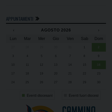
APPUNTAMENTI
‹
AGOSTO 2026
›
Lun
Mar
Mer
Gio
Ven
Sab
Dom
27
28
29
30
31
1
2
Un
25
3
4
5
6
7
8
9
1
Sa
10
11
12
13
14
15
16
17
18
19
20
21
22
23
24
25
26
27
28
29
30
31
1
2
3
4
5
6
Eventi diocesani
Eventi fuori diocesi