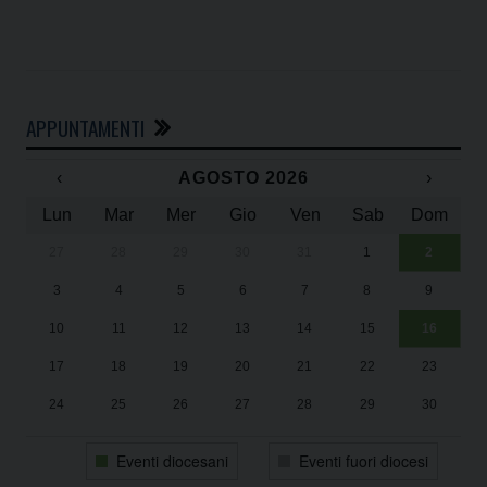
APPUNTAMENTI
‹
AGOSTO 2026
›
Lun
Mar
Mer
Gio
Ven
Sab
Dom
27
28
29
30
31
1
2
Un
25
3
4
5
6
7
8
9
1
Sa
10
11
12
13
14
15
16
17
18
19
20
21
22
23
24
25
26
27
28
29
30
31
1
2
3
4
5
6
Eventi diocesani
Eventi fuori diocesi