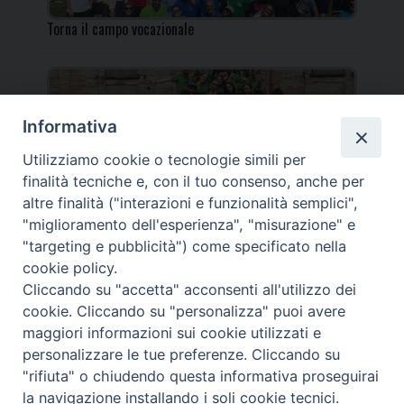
Torna il campo vocazionale
Informativa
Utilizziamo cookie o tecnologie simili per
Torna il Campo Missionario Diocesano
finalità tecniche e, con il tuo consenso, anche per
altre finalità ("interazioni e funzionalità semplici",
"miglioramento dell'esperienza", "misurazione" e
"targeting e pubblicità") come specificato nella
cookie policy.
_____________________________________________________
Cliccando su "accetta" acconsenti all'utilizzo dei
_____________________________
cookie. Cliccando su "personalizza" puoi avere
DIOCESI DI FANO FOSSOMBRONE CAGLI PERGOLA | Via Roma,
maggiori informazioni sui cookie utilizzati e
118 - 61032 FANO (PU) |
personalizzare le tue preferenze. Cliccando su
Tel. 0721 803737 o 826044 | Cod. Fiscale 90003900413
"rifiuta" o chiudendo questa informativa proseguirai
Note legali
|
Privacy
la navigazione installando i soli cookie tecnici.
© TUTTI I DIRITTI RISERVATI