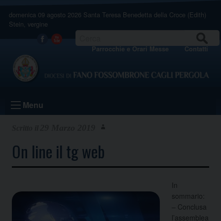
Skip
domenica 09 agosto 2026
Santa Teresa Benedetta della Croce (Edith)
to
Stein, vergine
content
CERCA
Facebook
Youtube
Parrocchie e Orari Messe
Contatti
Menu
29 Marzo 2019
On line il tg web
In
sommario:
– Conclusa
l’assemblea