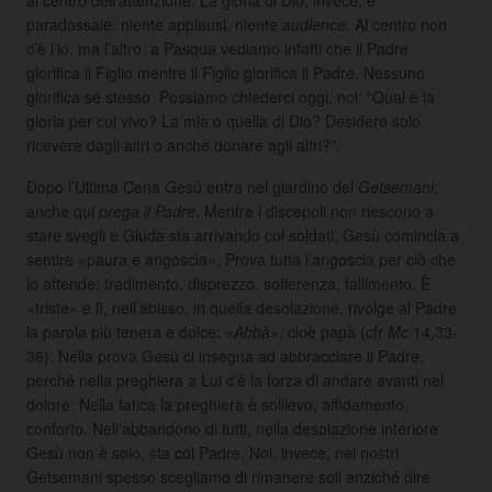
paradossale: niente applausi, niente
audience
. Al centro non
c’è l’io, ma l’altro: a Pasqua vediamo infatti che il Padre
glorifica il Figlio mentre il Figlio glorifica il Padre. Nessuno
glorifica sé stesso. Possiamo chiederci oggi, noi: “Qual è la
gloria per cui vivo? La mia o quella di Dio? Desidero solo
ricevere dagli altri o anche donare agli altri?”.
Dopo l’Ultima Cena Gesù entra nel giardino del
Getsemani
;
anche qui
prega il Padre
. Mentre i discepoli non riescono a
stare svegli e Giuda sta arrivando coi soldati, Gesù comincia a
sentire «paura e angoscia». Prova tutta l’angoscia per ciò che
lo attende: tradimento, disprezzo, sofferenza, fallimento. È
«triste» e lì, nell’abisso, in quella desolazione, rivolge al Padre
la parola più tenera e dolce: «
Abbà
», cioè papà (cfr
Mc
14,33-
36). Nella prova Gesù ci insegna ad abbracciare il Padre,
perché nella preghiera a Lui c’è la forza di andare avanti nel
dolore. Nella fatica la preghiera è sollievo, affidamento,
conforto. Nell’abbandono di tutti, nella desolazione interiore
Gesù non è solo, sta col Padre. Noi, invece, nei nostri
Getsemani spesso scegliamo di rimanere soli anziché dire