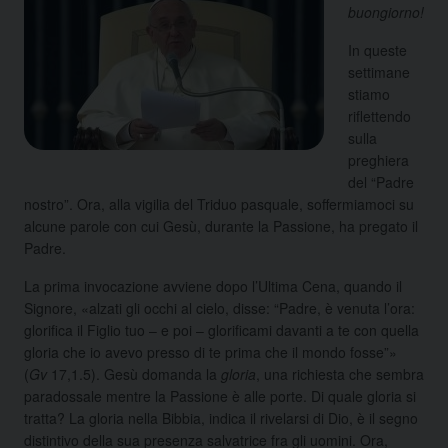
buongiorno!
In queste
settimane
stiamo
riflettendo
sulla
preghiera
del “Padre
nostro”. Ora, alla vigilia del Triduo pasquale, soffermiamoci su
alcune parole con cui Gesù, durante la Passione, ha pregato il
Padre.
La prima invocazione avviene dopo l’Ultima Cena, quando il
Signore, «alzati gli occhi al cielo, disse: “Padre, è venuta l’ora:
glorifica il Figlio tuo – e poi – glorificami davanti a te con quella
gloria che io avevo presso di te prima che il mondo fosse”»
(
Gv
17,1.5). Gesù domanda la
gloria
, una richiesta che sembra
paradossale mentre la Passione è alle porte. Di quale gloria si
tratta? La gloria nella Bibbia, indica il rivelarsi di Dio, è il segno
distintivo della sua presenza salvatrice fra gli uomini. Ora,