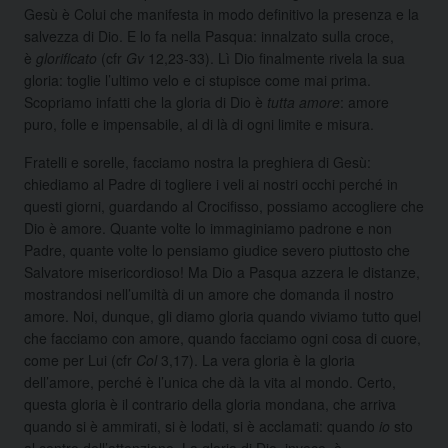
Gesù è Colui che manifesta in modo definitivo la presenza e la
salvezza di Dio. E lo fa nella Pasqua: innalzato sulla croce,
è
glorificato
(cfr
Gv
12,23-33). Lì Dio finalmente rivela la sua
gloria: toglie l’ultimo velo e ci stupisce come mai prima.
Scopriamo infatti che la gloria di Dio è
tutta amore
: amore
puro, folle e impensabile, al di là di ogni limite e misura.
Fratelli e sorelle, facciamo nostra la preghiera di Gesù:
chiediamo al Padre di togliere i veli ai nostri occhi perché in
questi giorni, guardando al Crocifisso, possiamo accogliere che
Dio è amore. Quante volte lo immaginiamo padrone e non
Padre, quante volte lo pensiamo giudice severo piuttosto che
Salvatore misericordioso! Ma Dio a Pasqua azzera le distanze,
mostrandosi nell’umiltà di un amore che domanda il nostro
amore. Noi, dunque, gli diamo gloria quando viviamo tutto quel
che facciamo con amore, quando facciamo ogni cosa di cuore,
come per Lui (cfr
Col
3,17). La vera gloria è la gloria
dell’amore, perché è l’unica che dà la vita al mondo. Certo,
questa gloria è il contrario della gloria mondana, che arriva
quando si è ammirati, si è lodati, si è acclamati: quando
io
sto
al centro dell’attenzione. La gloria di Dio, invece, è