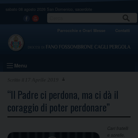
Skip
sabato 08 agosto 2026
San Domenico, sacerdote
to
content
CERCA
Facebook
Youtube
Parrocchie e Orari Messe
Contatti
Menu
17 Aprile 2019
“Il Padre ci perdona, ma ci dà il
coraggio di poter perdonare”
Cari fratelli
e sorelle,