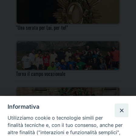
“Una serata per Lui, per te!”
Torna il campo vocazionale
Informativa
Utilizziamo cookie o tecnologie simili per
Torna il Campo Missionario Diocesano
finalità tecniche e, con il tuo consenso, anche per
altre finalità ("interazioni e funzionalità semplici",