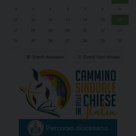
Un
25
3
4
5
6
7
8
9
1
Sa
10
11
12
13
14
15
16
17
18
19
20
21
22
23
24
25
26
27
28
29
30
31
1
2
3
4
5
6
Eventi diocesani
Eventi fuori diocesi