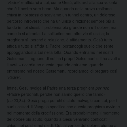
“
Padre
” e affidarci a Lui, come Gesù, affidarci alla sua volontà,
che è il nostro vero bene. Ma quando nella prova restiamo
chiusi in noi stessi ci scaviamo un tunnel dentro, un doloroso
percorso introverso che ha un’unica direzione: sempre più a
fondo in noi stessi. Il problema più grande non è il dolore, ma
come lo si affronta. La solitudine non offre vie di uscita; la
preghiera sì, perché è relazione, è affidamento. Gesù tutto
affida e tutto si affida al Padre, portandogli quello che sente,
appoggiandosi a Lui nella lotta. Quando entriamo nei nostri
Getsemani – ognuno di noi ha i propri Getsemani o li ha avuti o
li avrà – ricordiamo questo: quando entriamo, quando
entreremo nel nostro Getsemani, ricordiamoci di pregare così:
“
Padre
”.
Infine, Gesù rivolge al Padre una terza preghiera
per noi
:
«Padre perdonali, perché non sanno quello che fanno»
(
Lc
23,34). Gesù prega per chi è stato malvagio con Lui, per i
suoi uccisori. Il Vangelo specifica che questa preghiera avviene
nel momento della crocifissione. Era probabilmente il momento
del dolore più acuto, quando a Gesù venivano conficcati i
chiodi nei polsi e nei piedi. Qui, al vertice del dolore, giunge al