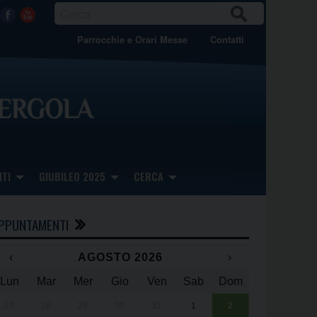
CER
Facebook
Youtube
CA
Parrocchie e Orari Messe
Contatti
TI
GIUBILEO 2025
CERCA
PPUNTAMENTI
‹
AGOSTO 2026
›
Lun
Mar
Mer
Gio
Ven
Sab
Dom
x
x
27
28
29
30
31
1
2
Una giornata 
25° anniversa