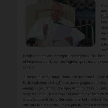
Cinq
loro
l’el
loro
dà r
esse
cris
dall’
spal
il soffio primordiale, e compie la promessa della “forza”
all’improvviso, dall’alto, «un fragore, quasi un vento c
(
2,2).
At
Al vento poi si aggiunge il fuoco che richiama il roveto a
Nella tradizione biblica il fuoco accompagna la manifes
energica (cfr
4,12) che apre al futuro; il fuoco espr
Eb
saggiare i cuori, la sua cura nel provare la resistenza de
si ode la voce di Dio, a Gerusalemme, nella festa di Pent
edificare la sua Chiesa. La sua parola, debole e capace 