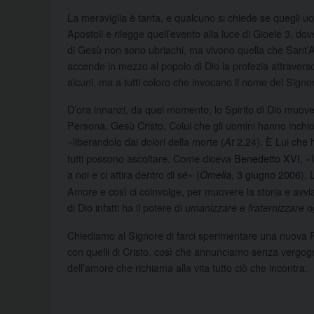
La meraviglia è tanta, e qualcuno si chiede se quegli uom
Apostoli e rilegge quell’evento alla luce di Gioele 3, do
di Gesù non sono ubriachi, ma vivono quella che Sant’A
accende in mezzo al popolo di Dio la profezia attraverso
alcuni, ma a tutti coloro che invocano il nome del Signo
D’ora innanzi, da quel momento, lo Spirito di Dio muove
Persona, Gesù Cristo, Colui che gli uomini hanno inchiod
«liberandolo dai dolori della morte (
2,24). È Lui che h
At
tutti possono ascoltare. Come diceva
Benedetto XVI
, «
a noi e ci attira dentro di sé» (
, 3 giugno 2006
). 
Omelia
Amore e così ci coinvolge, per muovere la storia e avviare
di Dio infatti ha il potere di
e
og
umanizzare
fraternizzare
Chiediamo al Signore di farci sperimentare una nuova Pent
con quelli di Cristo, così che annunciamo senza vergog
dell’amore che richiama alla vita tutto ciò che incontra.