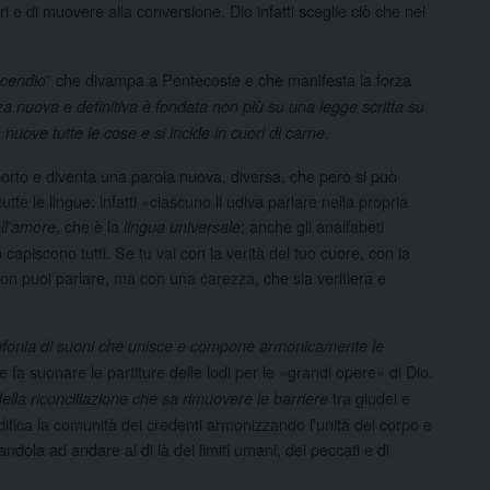
ri e di muovere alla conversione. Dio infatti sceglie ciò che nel
” che divampa a Pentecoste e che manifesta la forza
ncendio
za nuova e definitiva è fondata non più su una legge scritta su
.
a nuove tutte le cose e si incide in cuori di carne
isorto e diventa una parola nuova, diversa, che però si può
e le lingue: infatti «ciascuno li udiva parlare nella propria
, che è la
: anche gli analfabeti
ell’amore
lingua universale
 capiscono tutti. Se tu vai con la verità del tuo cuore, con la
 non puoi parlare, ma con una carezza, che sia veritiera e
fonia di suoni che unisce e compone armonicamente le
 fa suonare le partiture delle lodi per le «grandi opere» di Dio.
tra giudei e
 della riconciliazione che sa rimuovere le barriere
 edifica la comunità dei credenti armonizzando l’unità del corpo e
ndola ad andare al di là dei limiti umani, dei peccati e di