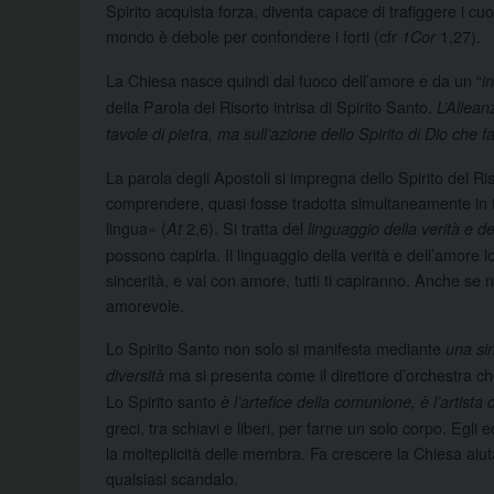
Spirito acquista forza, diventa capace di trafiggere i cuo
mondo è debole per confondere i forti (cfr
1,27).
1Cor
La Chiesa nasce quindi dal fuoco dell’amore e da un “
i
della Parola del Risorto intrisa di Spirito Santo.
L’Allean
tavole di pietra, ma sull’azione dello Spirito di Dio che f
La parola degli Apostoli si impregna dello Spirito del R
comprendere, quasi fosse tradotta simultaneamente in tutt
lingua» (
2,6). Si tratta del
At
linguaggio della verità e d
possono capirla. Il linguaggio della verità e dell’amore lo
sincerità, e vai con amore, tutti ti capiranno. Anche se
amorevole.
Lo Spirito Santo non solo si manifesta mediante
una sin
ma si presenta come il direttore d’orchestra che
diversità
Lo Spirito santo
è l’artefice della comunione, è l’artista
greci, tra schiavi e liberi, per farne un solo corpo. Egli
la molteplicità delle membra. Fa crescere la Chiesa aiuta
qualsiasi scandalo.