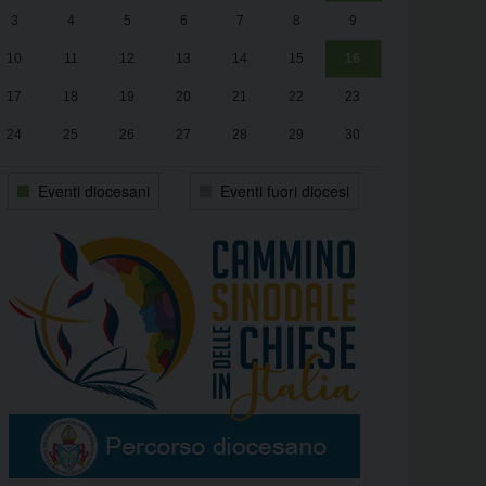
3
4
5
6
7
8
9
alle
Luca Santini
13:00
10
11
12
13
14
15
16
17
18
19
20
21
22
23
24
25
26
27
28
29
30
31
1
2
3
4
5
6
Eventi diocesani
Eventi fuori diocesi