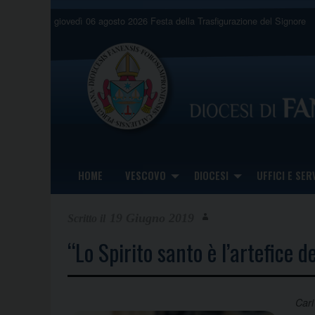
Skip
giovedì 06 agosto 2026
Festa della Trasfigurazione del Signore
to
content
HOME
VESCOVO
DIOCESI
UFFICI E SERV
19 Giugno 2019
“Lo Spirito santo è l’artefice 
Cari