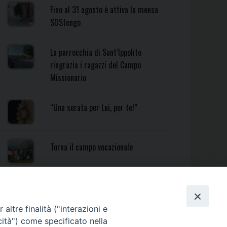
Fino al 31 agosto è attiva la mensa
SOStengo
La parrocchia di Sant’Ippolito
ringrazia i ragazzi del Campo
Missionario
“Una serata per Lui, per te!”
Torna il campo vocazionale
Torna il Campo Missionario
Diocesano
altre finalità ("interazioni e
cità") come specificato nella