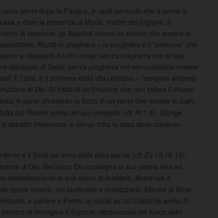
uanta giorni dopo la Pasqua, in quel cenacolo che è ormai la
 casa e dove la presenza di Maria, madre del Signore, è
emento di coesione, gli Apostoli vivono un evento che supera le
 aspettative. Riuniti in preghiera – la preghiera è il “polmone” che
espiro ai discepoli di tutti i tempi; senza preghiera non si può
re discepolo di Gesù; senza preghiera noi non possiamo essere
tiani! È l’aria, è il polmone della vita cristiana –, vengono sorpresi
. Si tratta di
irruzione di Dio
un’irruzione che non tollera il chiuso:
attraverso la forza di un vento che ricorda la
,
anca le porte
ruah
 fatta dal Risorto prima del suo congedo (cfr
1,8). Giunge
At
he si abbatte impetuoso, e riempì tutta la casa dove stavano»
rdente e il Sinai col dono delle dieci parole (cfr
19,16-19).
Es
tazione di Dio. Nel fuoco Dio consegna la sua parola viva ed
ime simbolicamente la sua opera di scaldare, illuminare e
lle opere umane, nel purificarle e rivitalizzarle. Mentre al Sinai
ecoste, a parlare è Pietro, la roccia su cui Cristo ha scelto di
persino di rinnegare il Signore, attraversata dal fuoco dello