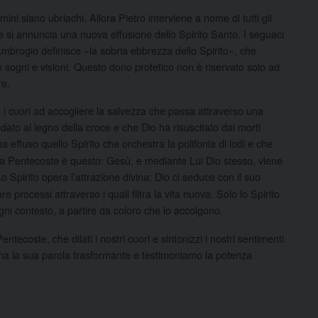
ini siano ubriachi. Allora Pietro interviene a nome di tutti gli
ve si annuncia una nuova effusione dello Spirito Santo. I seguaci
mbrogio definisce «la sobria ebbrezza dello Spirito», che
 sogni e visioni. Questo dono profetico non è riservato solo ad
re.
 i cuori ad accogliere la salvezza che passa attraverso una
ato al legno della croce e che Dio ha risuscitato dai morti
a effuso quello Spirito che orchestra la polifonia di lodi e che
la Pentecoste è questo: Gesù, e mediante Lui Dio stesso, viene
Lo Spirito opera l’attrazione divina: Dio ci seduce con il suo
 processi attraverso i quali filtra la vita nuova. Solo lo Spirito
ni contesto, a partire da coloro che lo accolgono.
ecoste, che dilati i nostri cuori e sintonizzi i nostri sentimenti
na la sua parola trasformante e testimoniamo la potenza