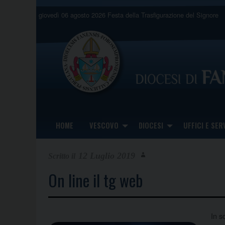
Skip
giovedì 06 agosto 2026
Festa della Trasfigurazione del Signore
to
content
HOME
VESCOVO
DIOCESI
UFFICI E SERV
12 Luglio 2019
On line il tg web
In s