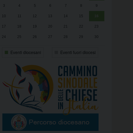
3
4
5
6
7
8
9
alle
Luca Santini
13:00
10
11
12
13
14
15
16
17
18
19
20
21
22
23
24
25
26
27
28
29
30
31
1
2
3
4
5
6
Eventi diocesani
Eventi fuori diocesi