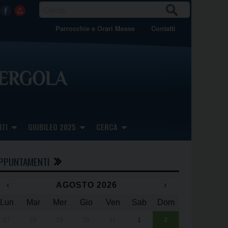
CER
Facebook
Youtube
CA
Parrocchie e Orari Messe
Contatti
TI
GIUBILEO 2025
CERCA
PPUNTAMENTI
‹
AGOSTO 2026
›
Lun
Mar
Mer
Gio
Ven
Sab
Dom
x
x
27
28
29
30
31
1
2
Una giornata 
25° anniversa