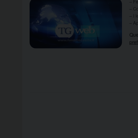
– Fe
– Co
– I 
– Ap
Que
pre