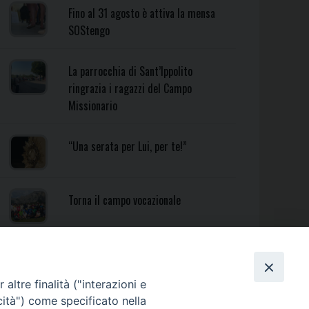
Fino al 31 agosto è attiva la mensa
SOStengo
La parrocchia di Sant’Ippolito
ringrazia i ragazzi del Campo
Missionario
“Una serata per Lui, per te!”
Torna il campo vocazionale
Torna il Campo Missionario
Diocesano
altre finalità ("interazioni e
cità") come specificato nella