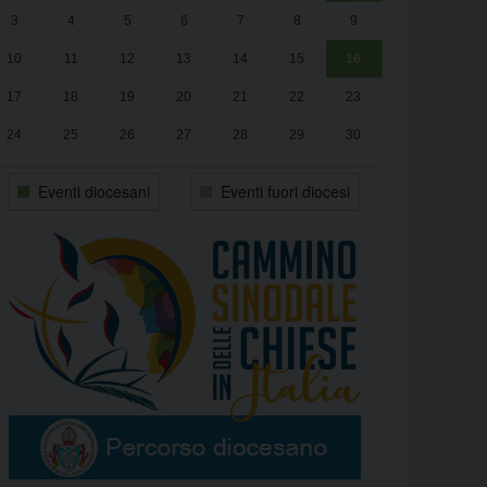
3
4
5
6
7
8
9
alle
Luca Santini
13:00
10
11
12
13
14
15
16
17
18
19
20
21
22
23
24
25
26
27
28
29
30
31
1
2
3
4
5
6
Eventi diocesani
Eventi fuori diocesi