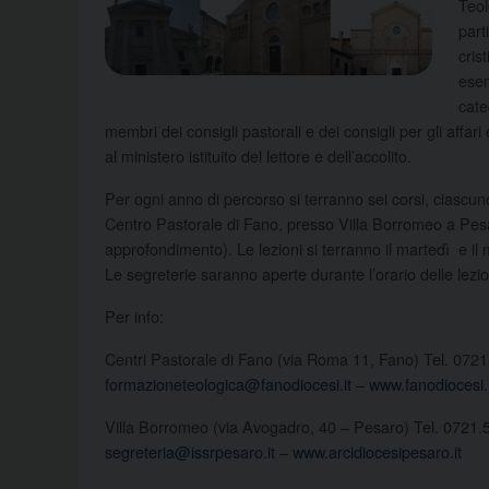
Teol
part
cris
esem
cate
membri dei consigli pastorali e dei consigli per gli affari
al ministero istituito del lettore e dell’accolito.
Per ogni anno di percorso si terranno sei corsi, ciascuno 
Centro Pastorale di Fano, presso Villa Borromeo a Pesaro
approfondimento). Le lezioni si terranno il martedì e il 
Le segreterie saranno aperte durante l’orario delle lezi
Per info:
Centri Pastorale di Fano (via Roma 11, Fano) Tel. 072
formazioneteologica@fanodiocesi.it
–
www.fanodiocesi.i
Villa Borromeo (via Avogadro, 40 – Pesaro) Tel. 0721
segreteria@issrpesaro.it
–
www.arcidiocesipesaro.it