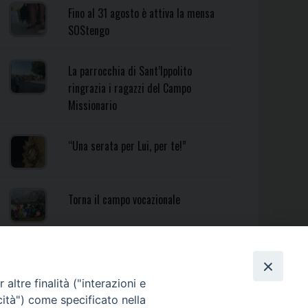
Fino al 31 agosto è attiva la mensa
SOStengo
La parrocchia di Sant’Ippolito
ringrazia i ragazzi del Campo
Missionario
“Una serata per Lui, per te!”
Torna il campo vocazionale
Torna il Campo Missionario
Diocesano
altre finalità ("interazioni e
cità") come specificato nella