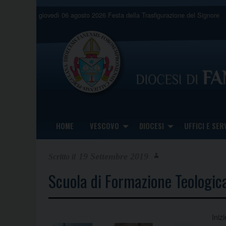
Skip
giovedì 06 agosto 2026
Festa della Trasfigurazione del Signore
to
content
HOME
VESCOVO
DIOCESI
UFFICI E SERV
19 Settembre 2019
Scuola di Formazione Teologic
Iniz