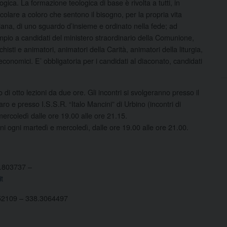
ogica. La formazione teologica di base è rivolta a tutti, in
icolare a coloro che sentono il bisogno, per la propria vita
tiana, di uno sguardo d’insieme e ordinato nella fede; ad
pio a candidati del ministero straordinario della Comunione,
chisti e animatori, animatori della Carità, animatori della liturgia,
 economici. E’ obbligatoria per i candidati al diaconato, candidati
di otto lezioni da due ore. Gli incontri si svolgeranno presso il
 e presso I.S.S.R. “Italo Mancini” di Urbino (incontri di
mercoledì dalle ore 19.00 alle ore 21.15.
oni ogni martedì e mercoledì, dalle ore 19.00 alle ore 21.00.
1.803737 –
t
.52109 – 338.3064497