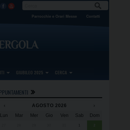
CER
Facebook
Youtube
CA
Parrocchie e Orari Messe
Contatti
TI
GIUBILEO 2025
CERCA
PPUNTAMENTI
‹
AGOSTO 2026
›
Lun
Mar
Mer
Gio
Ven
Sab
Dom
x
x
27
28
29
30
31
1
2
Una giornata 
25° anniversa