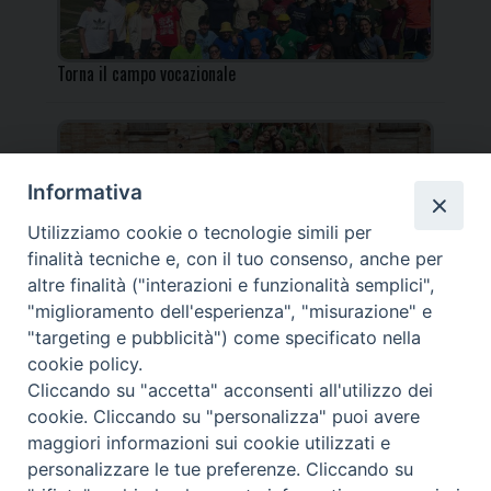
Torna il campo vocazionale
Informativa
Utilizziamo cookie o tecnologie simili per
Torna il Campo Missionario Diocesano
finalità tecniche e, con il tuo consenso, anche per
altre finalità ("interazioni e funzionalità semplici",
"miglioramento dell'esperienza", "misurazione" e
"targeting e pubblicità") come specificato nella
cookie policy.
_____________________________________________________
Cliccando su "accetta" acconsenti all'utilizzo dei
_____________________________
cookie. Cliccando su "personalizza" puoi avere
DIOCESI DI FANO FOSSOMBRONE CAGLI PERGOLA | Via Roma,
maggiori informazioni sui cookie utilizzati e
118 - 61032 FANO (PU) |
personalizzare le tue preferenze. Cliccando su
Tel. 0721 803737 o 826044 | Cod. Fiscale 90003900413