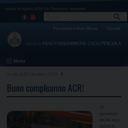
Skip
sabato 08 agosto 2026
San Domenico, sacerdote
to
content
CERCA
Facebook
Youtube
Parrocchie e Orari Messe
Contatti
Menu
23 Ottobre 2019
Buon compleanno ACR!
In
occasione
del 50 anni
dell’ACR,