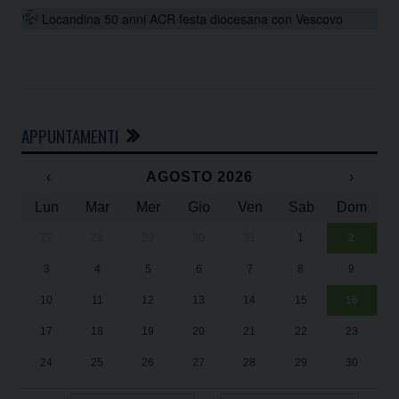
Locandina 50 anni ACR festa diocesana con Vescovo
APPUNTAMENTI
‹
AGOSTO 2026
›
Lun
Mar
Mer
Gio
Ven
Sab
Dom
27
28
29
30
31
1
2
Un
25
3
4
5
6
7
8
9
1
Sa
10
11
12
13
14
15
16
17
18
19
20
21
22
23
24
25
26
27
28
29
30
31
1
2
3
4
5
6