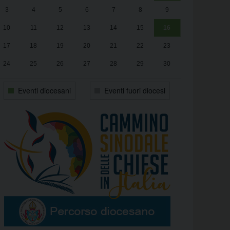
3
4
5
6
7
8
9
alle
Luca Santini
13:00
10
11
12
13
14
15
16
17
18
19
20
21
22
23
24
25
26
27
28
29
30
31
1
2
3
4
5
6
Eventi diocesani
Eventi fuori diocesi