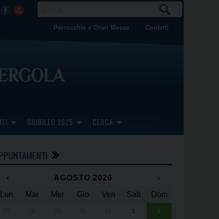
CER
Facebook
Youtube
CA
Parrocchie e Orari Messe
Contatti
TI
GIUBILEO 2025
CERCA
PPUNTAMENTI
‹
AGOSTO 2026
›
Lun
Mar
Mer
Gio
Ven
Sab
Dom
x
x
27
28
29
30
31
1
2
Una giornata 
25° anniversa