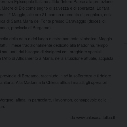
erenza Episcopale Italiana affida l’intero Paese alla protezione
a Madre di Dio come segno di salvezza e di speranza. Lo farà
rdì 1° Maggio, alle ore 21, con un momento di preghiera, nella
lica di Santa Maria del Fonte presso Caravaggio (diocesi di
ona, provincia di Bergamo).
celta della data e del luogo è estremamente simbolica. Maggio
nfatti, il mese tradizionalmente dedicato alla Madonna, tempo
 santuari, dal bisogno di rivolgersi con preghiere speciali
 l’Atto di Affidamento a Maria, nella situazione attuale, acquista
 provincia di Bergamo, racchiude in sé la sofferenza e il dolore
nitaria. Alla Madonna la Chiesa affida i malati, gli operatori
rgine, affida, in particolare, i lavoratori, consapevole delle
uro.
da www.chiesacattolica.it