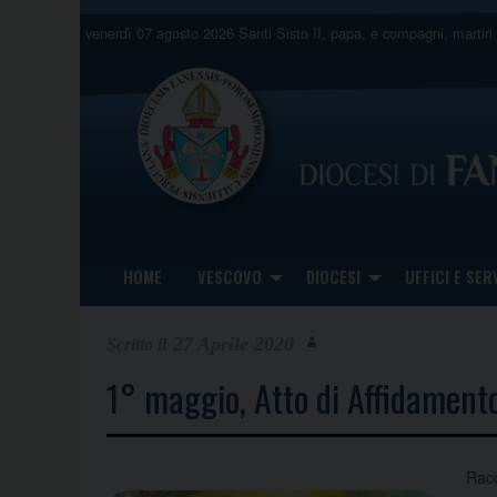
Skip
venerdì 07 agosto 2026
Santi Sisto II, papa, e compagni, martiri
to
content
HOME
VESCOVO
DIOCESI
UFFICI E SERV
27 Aprile 2020
1° maggio, Atto di Affidamento 
Racc