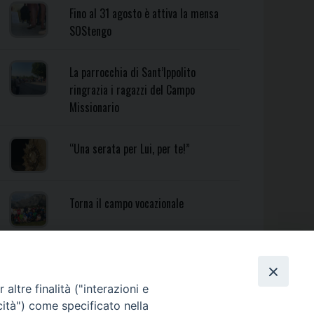
Fino al 31 agosto è attiva la mensa
SOStengo
La parrocchia di Sant’Ippolito
ringrazia i ragazzi del Campo
Missionario
“Una serata per Lui, per te!”
Torna il campo vocazionale
Torna il Campo Missionario
Diocesano
altre finalità ("interazioni e
cità") come specificato nella