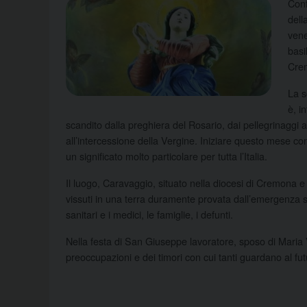
Conf
dell
vene
basi
Crem
La s
è, i
scandito dalla preghiera del Rosario, dai pellegrinaggi ai
all’intercessione della Vergine. Iniziare questo mese con
un significato molto particolare per tutta l’Italia.
Il luogo, Caravaggio, situato nella diocesi di Cremona e
vissuti in una terra duramente provata dall’emergenza sa
sanitari e i medici, le famiglie, i defunti.
Nella festa di San Giuseppe lavoratore, sposo di Maria Ve
preoccupazioni e dei timori con cui tanti guardano al fut