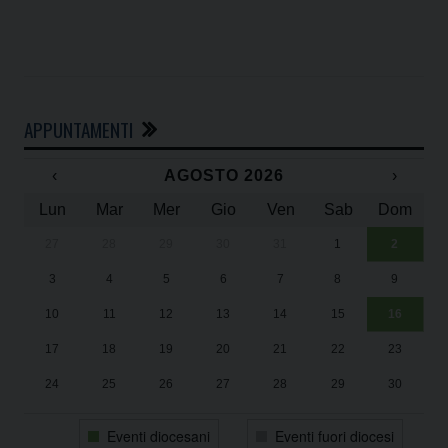
APPUNTAMENTI
‹
AGOSTO 2026
›
Lun
Mar
Mer
Gio
Ven
Sab
Dom
27
28
29
30
31
1
2
Un
25
3
4
5
6
7
8
9
1
Sa
10
11
12
13
14
15
16
17
18
19
20
21
22
23
24
25
26
27
28
29
30
31
1
2
3
4
5
6
Eventi diocesani
Eventi fuori diocesi