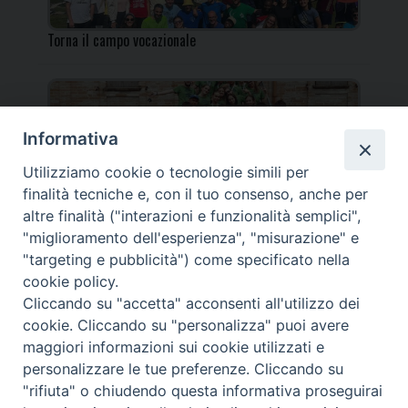
Torna il campo vocazionale
Informativa
Utilizziamo cookie o tecnologie simili per
Torna il Campo Missionario Diocesano
finalità tecniche e, con il tuo consenso, anche per
altre finalità ("interazioni e funzionalità semplici",
"miglioramento dell'esperienza", "misurazione" e
"targeting e pubblicità") come specificato nella
cookie policy.
_____________________________________________________
Cliccando su "accetta" acconsenti all'utilizzo dei
_____________________________
cookie. Cliccando su "personalizza" puoi avere
DIOCESI DI FANO FOSSOMBRONE CAGLI PERGOLA | Via Roma,
maggiori informazioni sui cookie utilizzati e
118 - 61032 FANO (PU) |
personalizzare le tue preferenze. Cliccando su
Tel. 0721 803737 o 826044 | Cod. Fiscale 90003900413
"rifiuta" o chiudendo questa informativa proseguirai
Note legali
|
Privacy