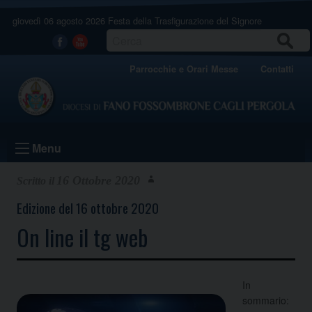
Skip
giovedì 06 agosto 2026
Festa della Trasfigurazione del Signore
to
content
CERCA
Facebook
Youtube
Parrocchie e Orari Messe
Contatti
Menu
16 Ottobre 2020
Edizione del 16 ottobre 2020
On line il tg web
In
sommario: