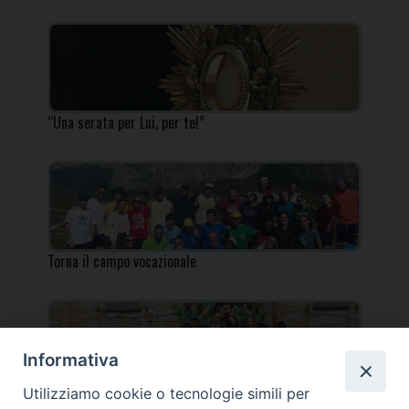
“Una serata per Lui, per te!”
Torna il campo vocazionale
Informativa
Utilizziamo cookie o tecnologie simili per
Torna il Campo Missionario Diocesano