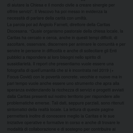
di aiutare la Chiesa e il mondo civile a creare sinergie per
offrire servizi”. Il Vescovo ha poi messo in evidenza la
necessità di parlare della carità con umiltà.
La parola poi ad Angiolo Farneti, direttore della Caritas
Diocesana. “Quale organismo pastorale della chiesa locale, la
Caritas ha cercato e cerca, anche in questi tempi difficili, di
ascoltare, osservare, discernere per animare le comunità e per
servire le persone in difficoltà e anche di sollecitare gli Enti
pubblici a rispondere ai loro bisogni nello spirito di
sussidiarietà. Il report che presentiamo vuole essere una
fotografia di quell’umanità che si è incontrata nel 2019 (+
Focus Covid) con le povertà concrete, vecchie e nuove ma in
pari tempo vuole anche essere uno strumento che apra alla
speranza evidenziando la ricchezza di servizi e progetti avviati
dalla Caritas presenti sul nostro territorio per rispondere alle
problematiche emerse. Tali dati, seppure parziali, sono ritenuti
sintomatici della realtà locale. La lettura di queste pagine
permetterà inoltre di conoscere meglio la Caritas e le sue
iniziative operative e formative in corso e anche di trovare le
modalità di collaborazione e di sostegno per contribuire ai