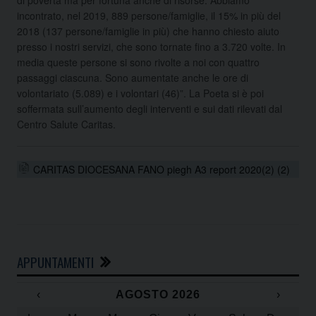
incontrato, nel 2019, 889 persone/famiglie, il 15% in più del
2018 (137 persone/famiglie in più) che hanno chiesto aiuto
presso i nostri servizi, che sono tornate fino a 3.720 volte. In
media queste persone si sono rivolte a noi con quattro
passaggi ciascuna. Sono aumentate anche le ore di
volontariato (5.089) e i volontari (46)”. La Poeta si è poi
soffermata sull’aumento degli interventi e sui dati rilevati dal
Centro Salute Caritas.
CARITAS DIOCESANA FANO piegh A3 report 2020(2) (2)
APPUNTAMENTI
‹
AGOSTO 2026
›