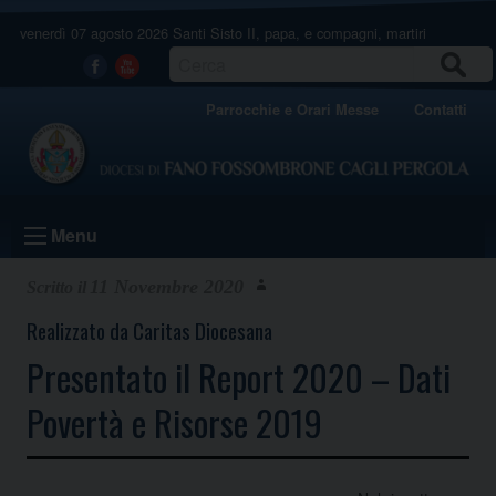
Skip
venerdì 07 agosto 2026
Santi Sisto II, papa, e compagni, martiri
to
content
CERCA
Facebook
Youtube
Parrocchie e Orari Messe
Contatti
Menu
11 Novembre 2020
Realizzato da Caritas Diocesana
Presentato il Report 2020 – Dati
Povertà e Risorse 2019