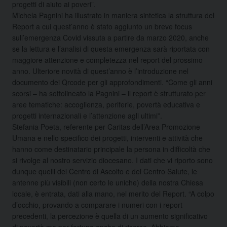
progetti di aiuto ai poveri”.
Michela Pagnini ha illustrato in maniera sintetica la struttura del
Report a cui quest’anno è stato aggiunto un breve focus
sull’emergenza Covid vissuta a partire da marzo 2020, anche
se la lettura e l’analisi di questa emergenza sarà riportata con
maggiore attenzione e completezza nel report del prossimo
anno. Ulteriore novità di quest’anno è l’introduzione nel
documento dei Qrcode per gli approfondimenti. “Come gli anni
scorsi – ha sottolineato la Pagnini – il report è strutturato per
aree tematiche: accoglienza, periferie, povertà educativa e
progetti internazionali e l’attenzione agli ultimi”.
Stefania Poeta, referente per Caritas dell’Area Promozione
Umana e nello specifico dei progetti, interventi e attività che
hanno come destinatario principale la persona in difficoltà che
si rivolge al nostro servizio diocesano. I dati che vi riporto sono
dunque quelli del Centro di Ascolto e del Centro Salute, le
antenne più visibili (non certo le uniche) della nostra Chiesa
locale, è entrata, dati alla mano, nel merito del Report. “A colpo
d’occhio, provando a comparare i numeri con i report
precedenti, la percezione è quella di un aumento significativo
di povertà ma per fortuna anche di risorse. Abbiamo