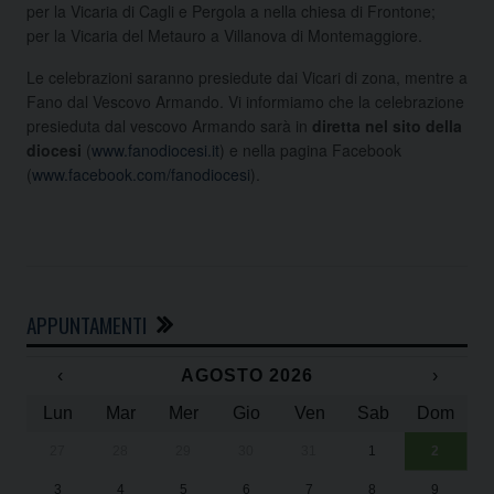
per la Vicaria di Cagli e Pergola a nella chiesa di Frontone;
per la Vicaria del Metauro a Villanova di Montemaggiore.
Le celebrazioni saranno presiedute dai Vicari di zona, mentre a
Fano dal Vescovo Armando.
Vi informiamo che la celebrazione
presieduta dal vescovo Armando sarà in
diretta nel sito della
diocesi
(
www.fanodiocesi.it
) e nella pagina Facebook
(
www.facebook.com/fanodiocesi
).
APPUNTAMENTI
‹
AGOSTO 2026
›
Lun
Mar
Mer
Gio
Ven
Sab
Dom
27
28
29
30
31
1
2
Un
25
3
4
5
6
7
8
9
1
Sa