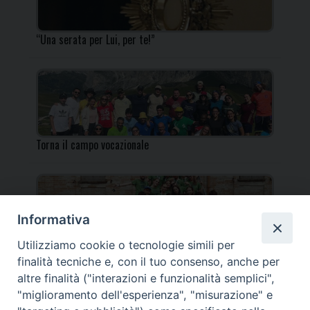
“Una serata per Lui, per te!”
Torna il campo vocazionale
Informativa
Utilizziamo cookie o tecnologie simili per
Torna il Campo Missionario Diocesano
finalità tecniche e, con il tuo consenso, anche per
altre finalità ("interazioni e funzionalità semplici",
"miglioramento dell'esperienza", "misurazione" e