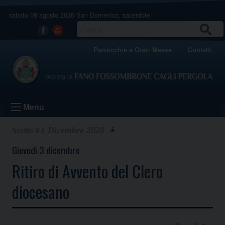
Skip
sabato 08 agosto 2026
San Domenico, sacerdote
to
content
CERCA
Facebook
Youtube
Parrocchie e Orari Messe
Contatti
Menu
1 Dicembre 2020
Giovedì 3 dicembre
Ritiro di Avvento del Clero
diocesano