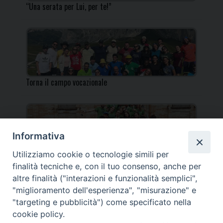
“Una serata per Lui, per te!”
Torna il campo vocazionale
Informativa
Utilizziamo cookie o tecnologie simili per
Torna il Campo Missionario Diocesano
finalità tecniche e, con il tuo consenso, anche per
altre finalità ("interazioni e funzionalità semplici",
"miglioramento dell'esperienza", "misurazione" e
"targeting e pubblicità") come specificato nella
cookie policy.
_____________________________________________________