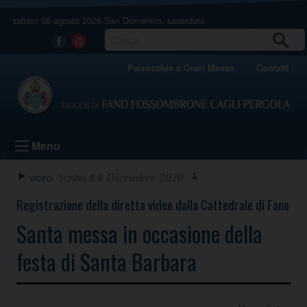
Skip
sabato 08 agosto 2026
San Domenico, sacerdote
to
content
CERCA
Facebook
Youtube
Parrocchie e Orari Messe
Contatti
Menu
4 Dicembre 2020
VIDEO
Registrazione della diretta video dalla Cattedrale di Fano
Santa messa in occasione della
festa di Santa Barbara