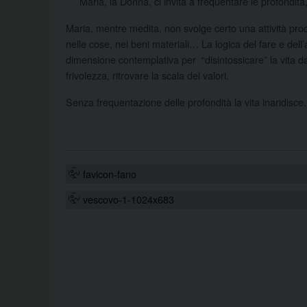
Maria, la Donna, ci invita a frequentare le profondità, 
Maria, mentre medita, non svolge certo una attività produt
nelle cose, nei beni materiali… La logica del fare e dell
dimensione contemplativa per “disintossicare” la vita da q
frivolezza, ritrovare la scala dei valori.
Senza frequentazione delle profondità la vita inaridisc
favicon-fano
vescovo-1-1024x683