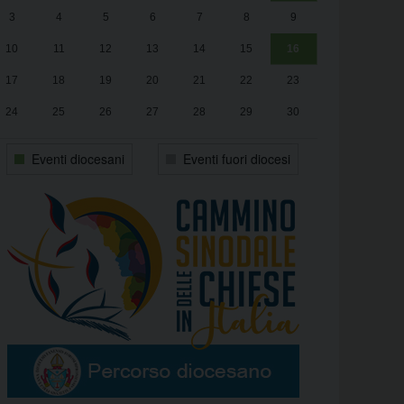
3
4
5
6
7
8
9
alle
Luca Santini
13:00
10
11
12
13
14
15
16
17
18
19
20
21
22
23
24
25
26
27
28
29
30
31
1
2
3
4
5
6
Eventi diocesani
Eventi fuori diocesi