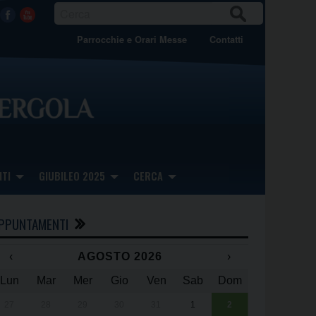
CER
Facebook
Youtube
CA
Parrocchie e Orari Messe
Contatti
TI
GIUBILEO 2025
CERCA
PPUNTAMENTI
‹
AGOSTO 2026
›
Lun
Mar
Mer
Gio
Ven
Sab
Dom
x
x
27
28
29
30
31
1
2
Una giornata 
25° anniversa