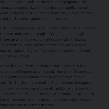
lutare gli eventi della nostra vita, per impegnarci nelle
; questa consapevolezza offre la giusta prospettiva da cui
annati, al nostro perderci talvolta in minuzie, in cose che non
zioni e ci lasciano svuotati, rancorosi e soli.
e di una persona cara, marito, moglie, figlio/a, padre, madre e
ispettato, non vissuto al meglio. Costoro guardano agli altri,
l perché di tanto spreco, di tanta superficialità, di tanta
a poco veritiero: la vita spezzata anzitempo lascia sempre
ona relazione col Signore, l’unica che consente, anche nel
(Lc 2,52).
à e grazia
canto al corpo, fioriscono in noi la sapienza circa le cose
senza grata del Signore accanto a noi. Anche per Gesù è stato
i suoi genitori provocando loro grande angoscia, torna a
ti i livelli della sua personalità. E questa crescita è quella
ti non solo nel corpo, ma anche nello spirito, perché sappiano
cano ad avvertire il Padre accanto a loro e sappiano vivere di lui e
 agli uomini saranno persone che sanno godere della pienezza
sempre sostiene la nostra esistenza.