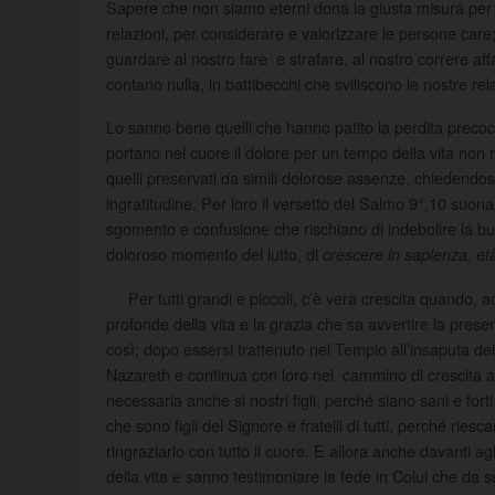
Sapere che non siamo eterni dona la giusta misura per va
relazioni, per considerare e valorizzare le persone care
guardare al nostro fare e strafare, al nostro correre aff
contano nulla, in battibecchi che sviliscono le nostre rela
Lo sanno bene quelli che hanno patito la perdita precoc
portano nel cuore il dolore per un tempo della vita non r
quelli preservati da simili dolorose assenze, chiedendosi i
ingratitudine. Per loro il versetto del Salmo 9°,10 suon
sgomento e confusione che rischiano di indebolire la bu
doloroso momento del lutto, di
crescere in sapienza, et
Per tutti grandi e piccoli, c’è vera crescita quando, ac
profonde della vita e la grazia che sa avvertire la pre
così; dopo essersi trattenuto nel Tempio all’insaputa de
Nazareth e continua con loro nel cammino di crescita a tut
necessaria anche si nostri figli, perché siano sani e for
che sono figli del Signore e fratelli di tutti, perché ries
ringraziarlo con tutto il cuore. E allora anche davanti
della vita e sanno testimoniare la fede in Colui che da 