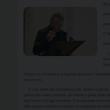
Gli 
otta
pass
E Ge
dava
La f
dono
futu
Il Salmo )0,10 descrive la fugacità del vivere, l’inesor
noi con loro.
E’ una verità che conosciamo tutti, almeno a parole, 
godere del nostro presente, per sentire il gusto della vi
ogni tempo e di ogni momento. E’ buona cosa anche per i
dalla paura e sembrano incapaci di congedarsi serename