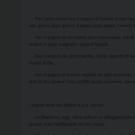
Per l’anno nuovo non ti auguro di riuscire in ogni tuo 
vita, giorno dopo giorno, e passo dopo passo, l’amore d
Non ti auguro di non subire alcun insuccesso, ma di a
restare in piedi malgrado i pesanti fardelli.
Non ti auguro dei giorni pacifici, ma la capacità di lasci
inviato di Dio.
Non ti auguro di trovare risposta ad ogni domanda, ma di
di te le loro pene e i loro conflitti senza soluzione, pe
I segreti della vita affidati a una “donna”.
La Madonna, oggi, viene colta in un atteggiamento tip
queste cose meditandole nel suo cuore”.