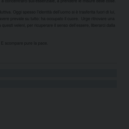
a concentrarci sull’essenziale, a prendere le misure delle cose.
tiva. Oggi spesso l’identità dell’uomo si è trasferita fuori di lui,
’avere prevale su tutto: ha occupato il cuore. Urge ritrovare una
uesti veleni, per ricuperare il senso dell’essere, liberarci dalla
e. E scompare pure la pace.