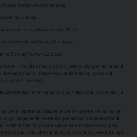
anni della nostra vita sono settanta,
nta per i più robusti…
(Sal 90,10).
ano presto e noi voliamo via
sù cresceva in sapienza, età e grazia
(Lc 2,52).
nti a Dio e agli uomini
ine e l’inizio di un nuovo anno ci invitano alla gratitudine per il
 di esserci ancora, desiderosi di andare avanti, curiosi sul
ro, su cosa ci riserverà.
abile passare degli anni che prima o poi finiscono e volano via… e
ma che è importante radicare anche nel cuore e nell’anima per
ta in ogni stagione dell’esistenza, per assaporare la bellezza di
 nostri anziani far proprie queste parole; talvolta sono presi
nte da quella vita che hanno avuto la fortuna di vivere a lungo.