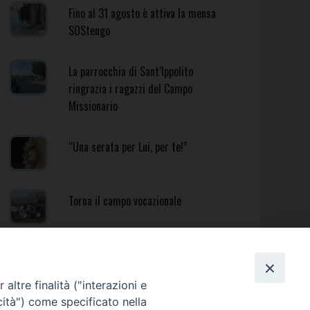
Fino al 31 agosto è attiva la mensa
SOStengo
La parrocchia di Sant’Ippolito
ringrazia i ragazzi del Campo
Missionario
“Una serata per Lui, per te!”
Torna il campo vocazionale
Torna il Campo Missionario
Diocesano
altre finalità ("interazioni e
cità") come specificato nella