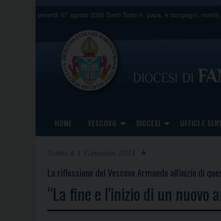
Skip
venerdì 07 agosto 2026
Santi Sisto II, papa, e compagni, martiri
to
content
HOME
VESCOVO
DIOCESI
UFFICI E SERV
1 Gennaio 2021
La riflessione del Vescovo Armando all'inizio di qu
“La fine e l’inizio di un nuovo 