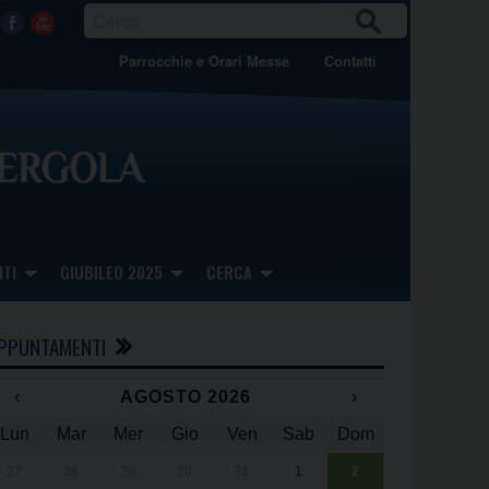
CER
Facebook
Youtube
CA
Parrocchie e Orari Messe
Contatti
TI
GIUBILEO 2025
CERCA
PPUNTAMENTI
‹
AGOSTO 2026
›
Lun
Mar
Mer
Gio
Ven
Sab
Dom
x
x
27
28
29
30
31
1
2
Una giornata 
25° anniversa