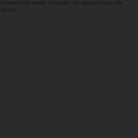
a lasciato nella nebbia. Ci ha detto: “Voi, quando pregate, dite
fr
6,9).
Mt