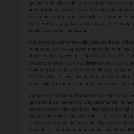
Questi oranti dalla preghiera umile sono spesso i grandi
anno allargano le fronde, per offrire ombra al maggior 
fosse unito a quelle preghiere recitate: sicuramente a
vuoto. Però alla preghiera vocale si può restare sempre
fedeli, accada quel che accada.
Abbiamo tutti da imparare dalla costanza di quel pellegrin
ha appreso l’arte della preghiera ripetendo per infinite v
abbi pietà di noi, peccatori!” (cfr
, 2616
;
2667
). Rip
CCC
l’orazione si farà un giorno caldissima tanto da percepi
trasformerà fino ad essere come quello di un bambino, è 
cristiana. Alla fine, essa diventa parte del suo respiro. È 
Vi consiglio di leggerlo: vi aiuterà a capire cos’è la preg
Dunque, non dobbiamo disprezzare la preghiera vocale. 
ignorante; io sto cercando la preghiera mentale, la medi
bisogna cadere nella superbia di disprezzare la preghier
Gesù: Padre nostro, che sei nei cieli … Le parole ch
restituiscono il gusto, destano anche il più assonnato de
memoria, e ci portano per mano verso l’esperienza di Dio