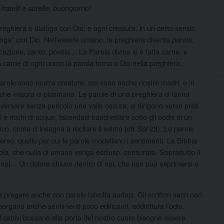
 fratelli e sorelle, buongiorno!
reghiera è dialogo con Dio; e ogni creatura, in un certo senso,
loga” con Dio. Nell’essere umano, la preghiera diventa
,
parola
cazione, canto, poesia… La Parola divina si è fatta carne, e
a carne di ogni uomo la parola torna a Dio nella preghiera.
arole sono nostre creature, ma sono anche nostre madri, e in
che misura ci plasmano. Le parole di una preghiera ci fanno
aversare senza pericolo una valle oscura, ci dirigono verso prati
i e ricchi di acque, facendoci banchettare sotto gli occhi di un
co, come ci insegna a recitare il salmo (cfr
23). Le parole
Sal
rso: quello per cui le parole modellano i sentimenti. La Bibbia
rola, che nulla di umano venga escluso, censurato. Soprattutto il
i noi… Un dolore chiuso dentro di noi, che non può esprimersi o
 pregare anche con parole talvolta audaci. Gli scrittori sacri non
ergano anche sentimenti poco edificanti, addirittura l’odio.
cattivi bussano alla porta del nostro cuore bisogna essere