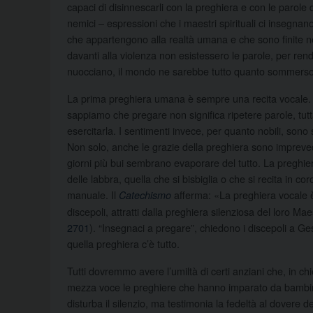
capaci di disinnescarli con la preghiera e con le parole
nemici – espressioni che i maestri spirituali ci insegnano
che appartengono alla realtà umana e che sono finite nel
davanti alla violenza non esistessero le parole, per rende
nuocciano, il mondo ne sarebbe tutto quanto sommerso
La prima preghiera umana è sempre una recita vocale. 
sappiamo che pregare non significa ripetere parole, tutt
esercitarla. I sentimenti invece, per quanto nobili, so
Non solo, anche le grazie della preghiera sono impreve
giorni più bui sembrano evaporare del tutto. La preghier
delle labbra, quella che si bisbiglia o che si recita in c
manuale. Il
afferma: «La preghiera vocale è
Catechismo
discepoli, attratti dalla preghiera silenziosa del loro M
2701
). “Insegnaci a pregare”, chiedono i discepoli a G
quella preghiera c’è tutto.
Tutti dovremmo avere l’umiltà di certi anziani che, in chi
mezza voce le preghiere che hanno imparato da bambini,
disturba il silenzio, ma testimonia la fedeltà al dovere d