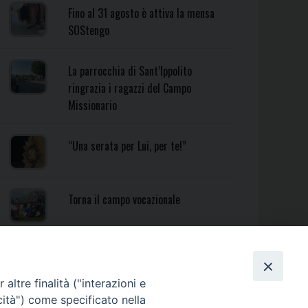
Fino al 31 agosto è attiva la mensa
SOStengo
La parrocchia di Sant’Ippolito
ringrazia i ragazzi del Campo
Missionario
“Una serata per Lui, per te!”
Torna il campo vocazionale
Torna il Campo Missionario
Diocesano
altre finalità ("interazioni e
cità") come specificato nella