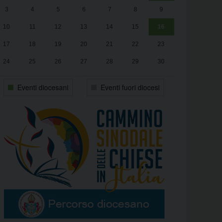
3
4
5
6
7
8
9
alle
Luca Santini
13:00
10
11
12
13
14
15
16
17
18
19
20
21
22
23
24
25
26
27
28
29
30
31
1
2
3
4
5
6
Eventi diocesani
Eventi fuori diocesi