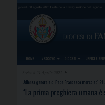
Skip
giovedì 06 agosto 2026
Festa della Trasfigurazione del Signore
to
content
HOME
VESCOVO
DIOCESI
UFFICI E SERV
21 Aprile 2021
Udienza generale di Papa Francesco mercoledì 21
“La prima preghiera umana è 