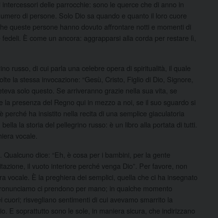
 intercessori delle parrocchie: sono le querce che di anno in
numero di persone. Solo Dio sa quando e quanto il loro cuore
nche queste persone hanno dovuto affrontare notti e momenti di
 fedeli. È come un ancora: aggrapparsi alla corda per restare lì,
o russo, di cui parla una celebre opera di spiritualità, il quale
olte la stessa invocazione: “Gesù, Cristo, Figlio di Dio, Signore,
eteva solo questo. Se arriveranno grazie nella sua vita, se
re la presenza del Regno qui in mezzo a noi, se il suo sguardo si
perché ha insistito nella recita di una semplice giaculatoria
bella la storia del pellegrino russo: è un libro alla portata di tutti.
hiera vocale.
Qualcuno dice: “Eh, è cosa per i bambini, per la gente
tazione, il vuoto interiore perché venga Dio”. Per favore, non
a vocale. È la preghiera dei semplici, quella che ci ha insegnato
e pronunciamo ci prendono per mano; in qualche momento
i cuori; risvegliano sentimenti di cui avevamo smarrito la
. E soprattutto sono le sole, in maniera sicura, che indirizzano