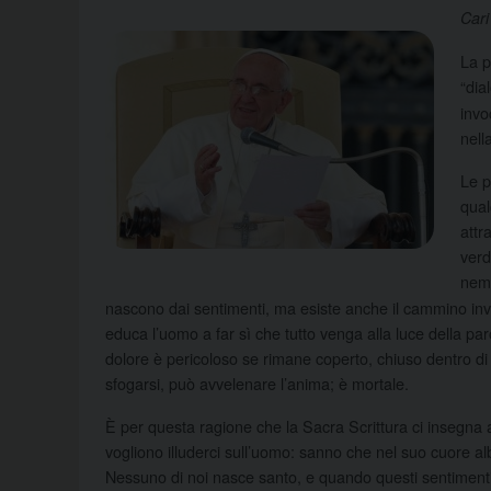
Cari
La p
“dia
invo
nell
Le p
qual
attr
verd
nemi
nascono dai sentimenti, ma esiste anche il cammino inve
educa l’uomo a far sì che tutto venga alla luce della pa
dolore è pericoloso se rimane coperto, chiuso dentro d
sfogarsi, può avvelenare l’anima; è mortale.
È per questa ragione che la Sacra Scrittura ci insegna a
vogliono illuderci sull’uomo: sanno che nel suo cuore alb
Nessuno di noi nasce santo, e quando questi sentimenti 