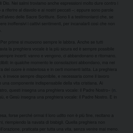
 di Dio. Nei salmi troviamo anche espressioni molto dure contro i
 a riferire al diavolo e ai nostri peccati –; eppure sono parole
l’alveo delle Sacre Scritture. Sono lì a testimoniarci che, se
re inoffensivi i cattivi sentimenti, per incanalarli così che non
.
Per prime si muovono sempre le labbra. Anche se tutti
avia la preghiera vocale è la più sicura ed è sempre possibile
no sempre incerti: vanno e vengono, ci abbandonano e ritornano.
dibili: in qualche momento le consolazioni abbondano, ma nei
a del cuore è misteriosa e in certi momenti latita. La preghiera
oro, è invece sempre disponibile, e necessaria come il lavoro
 una componente indispensabile della vita cristiana. Ai
aestro, questi insegna una preghiera vocale: il Padre Nostro» (
n.
esù, e Gesù insegna una preghiera vocale: il Padre Nostro. E in
esa, forse perché ormai il loro udito non è più fine, recitano a
 riempiendo la navata di bisbigli. Quella preghiera non
ell’orazione, praticata per tutta una vita, senza venire mai meno.