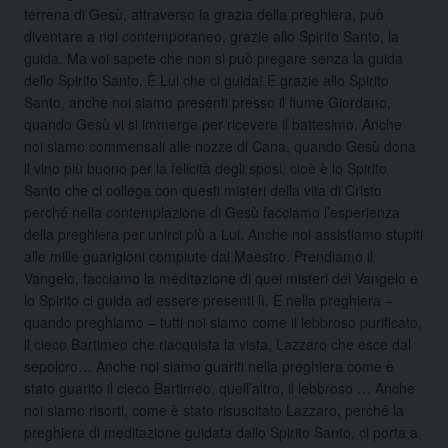
terrena di Gesù, attraverso la grazia della preghiera, può
diventare a noi contemporaneo, grazie allo Spirito Santo, la
guida. Ma voi sapete che non si può pregare senza la guida
dello Spirito Santo. È Lui che ci guida! E grazie allo Spirito
Santo, anche noi siamo presenti presso il fiume Giordano,
quando Gesù vi si immerge per ricevere il battesimo. Anche
noi siamo commensali alle nozze di Cana, quando Gesù dona
il vino più buono per la felicità degli sposi, cioè è lo Spirito
Santo che ci collega con questi misteri della vita di Cristo
perché nella contemplazione di Gesù facciamo l’esperienza
della preghiera per unirci più a Lui. Anche noi assistiamo stupiti
alle mille guarigioni compiute dal Maestro. Prendiamo il
Vangelo, facciamo la meditazione di quei misteri del Vangelo e
lo Spirito ci guida ad essere presenti lì. E nella preghiera –
quando preghiamo – tutti noi siamo come il lebbroso purificato,
il cieco Bartimeo che riacquista la vista, Lazzaro che esce dal
sepolcro… Anche noi siamo guariti nella preghiera come è
stato guarito il cieco Bartimeo, quell’altro, il lebbroso … Anche
noi siamo risorti, come è stato risuscitato Lazzaro, perché la
preghiera di meditazione guidata dallo Spirito Santo, ci porta a