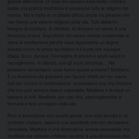
grande attenzione. Di essa non parlano solamente i cristiani:
esiste una pratica meditativa in pressoché tutte le religioni del
mondo. Ma si tratta di un’attività diffusa anche tra persone che
non hanno una visione religiosa della vita. Tutti abbiamo
bisogno di meditare, di riflettere, di ritrovare noi stessi, è una
dinamica umana. Soprattutto nel vorace mondo occidentale si
cerca la meditazione perché essa rappresenta un argine
elevato contro lo stress quotidiano e il vuoto che ovunque
dilaga. Ecco, dunque, l’immagine di giovani e adulti seduti in
raccoglimento, in silenzio, con gli occhi socchiusi… Ma
possiamo domandarci: cosa fanno queste persone? Meditano.
È un fenomeno da guardare con favore: infatti noi non siamo
fatti per correre in continuazione, possediamo una vita interiore
che non può sempre essere calpestata. Meditare è dunque un
bisogno di tutti. Meditare, per così dire, assomiglierebbe a
fermarsi e fare un respiro nella vita.
Però ci accorgiamo che questa parola, una volta accolta in un
contesto cristiano, assume una specificità che non dev’essere
cancellata. Meditare è una dimensione umana necessaria, ma
meditare nel contesto cristiano va oltre: è una dimensione che