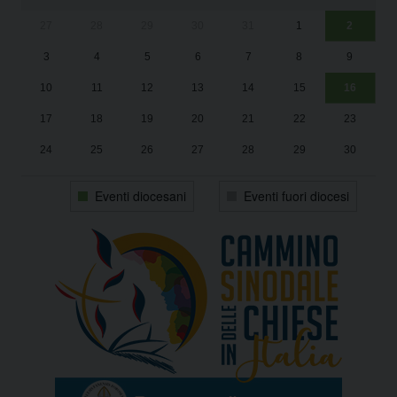
27
28
29
30
31
1
2
Un
25
3
4
5
6
7
8
9
1
Sa
10
11
12
13
14
15
16
17
18
19
20
21
22
23
24
25
26
27
28
29
30
31
1
2
3
4
5
6
Eventi diocesani
Eventi fuori diocesi