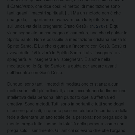
il
Catechismo
, che dice così: «I metodi di meditazione sono
tanti quanti i maestri spirituali. […] Ma un metodo non è che
una guida; l’importante è avanzare, con lo Spirito Santo,
sull’unica via della preghiera: Cristo Gesù» (
n. 2707
). E qui
viene segnalato un compagno di cammino, uno che ci guida: lo
Spirito Santo. Non è possibile la meditazione cristiana senza lo
Spirito Santo. È Lui che ci guida all’incontro con Gesù. Gesù ci
aveva detto: “Vi invierò lo Spirito Santo. Lui vi insegnerà e vi
spiegherà. Vi insegnerà e vi spiegherà”. E anche nella
meditazione, lo Spirito Santo è la guida per andare avanti
nell’incontro con Gesù Cristo.
Dunque, sono tanti i metodi di meditazione cristiana: alcuni
molto sobri, altri più articolati; alcuni accentuano la dimensione
intellettiva della persona, altri piuttosto quella affettiva ed
emotiva. Sono metodi. Tutti sono importanti e tutti sono degni
di essere praticati, in quanto possono aiutare l’esperienza della
fede a diventare un atto totale della persona: non prega solo la
mente, prega tutto l’uomo, la totalità della persona, come non
prega solo il sentimento. Gli antichi solevano dire che l’organo