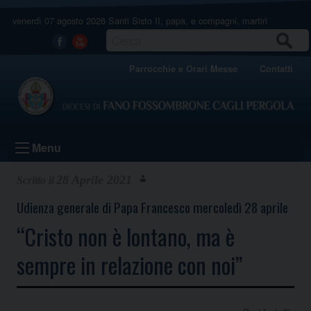
Skip
venerdì 07 agosto 2026
Santi Sisto II, papa, e compagni, martiri
to
content
CERCA
Facebook
Youtube
Parrocchie e Orari Messe
Contatti
Menu
28 Aprile 2021
Udienza generale di Papa Francesco mercoledì 28 aprile
“Cristo non è lontano, ma è
sempre in relazione con noi”