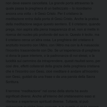
non deve essere cancellata. La grande porta attraverso la
quale passa la preghiera di un battezzato – lo ricordiamo
ancora una volta – è Gesù Cristo. Per il cristiano la
meditazione entra dalla porta di Gesù Cristo. Anche la pratica
della meditazione segue questo sentiero. E il cristiano, quando
prega, non aspira alla piena trasparenza di sé, non si mette in
ricerca del nucleo più profondo del suo io. Questo è lecito, ma
il cristiano cerca un’altra cosa. La preghiera del cristiano è
anzitutto incontro con l’Altro, con l’Altro ma con la A maiuscola:
l’incontro trascendente con Dio. Se un’esperienza di preghiera
ci dona la pace interiore, o la padronanza di noi stessi, o la
lucidità sul cammino da intraprendere, questi risultati sono, per
così dire, effetti collaterali della grazia della preghiera cristiana
che è l’incontro con Gesù, cioè meditare è andare all’incontro
con Gesù, guidati da una frase o da una parola della Sacra
Scrittura.
Il termine “meditazione” nel corso della storia ha avuto
significati diversi. Anche all’interno del cristianesimo esso si
riferisce a esperienze spirituali diverse. Tuttavia, si può
rintracciare qualche linea comune, e in questo ci aiuta ancora