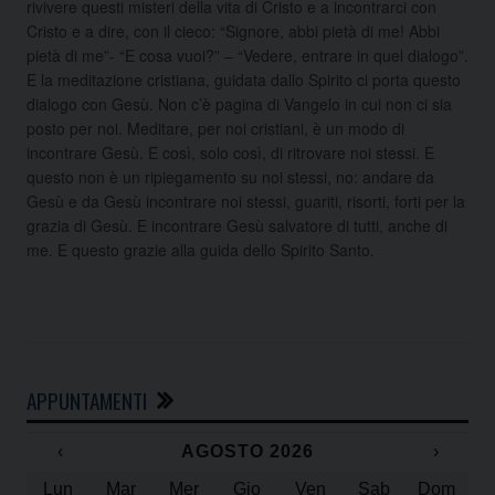
rivivere questi misteri della vita di Cristo e a incontrarci con
Cristo e a dire, con il cieco: “Signore, abbi pietà di me! Abbi
pietà di me”- “E cosa vuoi?” – “Vedere, entrare in quel dialogo”.
E la meditazione cristiana, guidata dallo Spirito ci porta questo
dialogo con Gesù. Non c’è pagina di Vangelo in cui non ci sia
posto per noi. Meditare, per noi cristiani, è un modo di
incontrare Gesù. E così, solo così, di ritrovare noi stessi. E
questo non è un ripiegamento su noi stessi, no: andare da
Gesù e da Gesù incontrare noi stessi, guariti, risorti, forti per la
grazia di Gesù. E incontrare Gesù salvatore di tutti, anche di
me. E questo grazie alla guida dello Spirito Santo.
APPUNTAMENTI
‹
AGOSTO 2026
›
Lun
Mar
Mer
Gio
Ven
Sab
Dom