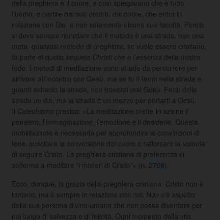
della preghiera è il cuore, e così spiegavano che è tutto
l’uomo, a partire dal suo centro, dal cuore, che entra in
relazione con Dio, e non solamente alcune sue facoltà. Perciò
si deve sempre ricordare che il metodo è una strada, non una
meta: qualsiasi metodo di preghiera, se vuole essere cristiano,
fa parte di quella
sequela Christi
che è l’essenza della nostra
fede. I metodi di meditazione sono strade da percorrere per
arrivare all’incontro con Gesù, ma se tu ti fermi nella strada e
guardi soltanto la strada, non troverai mai Gesù. Farai della
strada un dio, ma la strada è un mezzo per portarti a Gesù.
Il
Catechismo
precisa: «La meditazione mette in azione il
pensiero, l’immaginazione, l’emozione e il desiderio. Questa
mobilitazione è necessaria per approfondire le convinzioni di
fede, suscitare la conversione del cuore e rafforzare la volontà
di seguire Cristo. La preghiera cristiana di preferenza si
sofferma a meditare “i misteri di Cristo”» (
n. 2708
).
Ecco, dunque, la grazia della preghiera cristiana: Cristo non è
lontano, ma è sempre in relazione con noi. Non c’è aspetto
della sua persona divino-umana che non possa diventare per
noi luogo di salvezza e di felicità. Ogni momento della vita