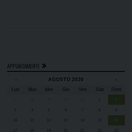
APPUNTAMENTI
‹
AGOSTO 2026
›
Lun
Mar
Mer
Gio
Ven
Sab
Dom
27
28
29
30
31
1
2
Un
25
3
4
5
6
7
8
9
1
Sa
10
11
12
13
14
15
16
17
18
19
20
21
22
23