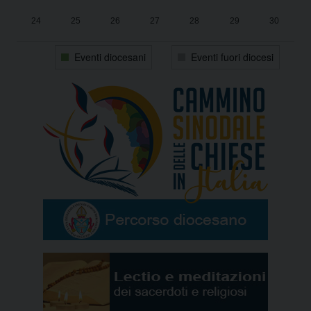
24
25
26
27
28
29
30
31
1
2
3
4
5
6
Eventi diocesani
Eventi fuori diocesi