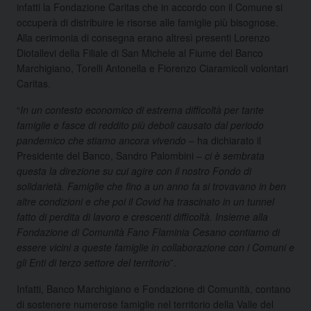
infatti la Fondazione Caritas che in accordo con il Comune si
occuperà di distribuire le risorse alle famiglie più bisognose.
Alla cerimonia di consegna erano altresì presenti Lorenzo
Diotallevi della Filiale di San Michele al Fiume del Banco
Marchigiano, Torelli Antonella e Fiorenzo Ciaramicoli volontari
Caritas.
“
In un contesto economico di estrema difficoltà per tante
famiglie e fasce di reddito più deboli causato dal periodo
pandemico che stiamo ancora vivendo
– ha dichiarato il
Presidente del Banco, Sandro Palombini –
ci è sembrata
questa la direzione su cui agire con il nostro Fondo di
solidarietà. Famiglie che fino a un anno fa si trovavano in ben
altre condizioni e che poi il Covid ha trascinato in un tunnel
fatto di perdita di lavoro e crescenti difficoltà. Insieme alla
Fondazione di Comunità Fano Flaminia Cesano contiamo di
essere vicini a queste famiglie in collaborazione con i Comuni e
gli Enti di terzo settore del territorio
”.
Infatti, Banco Marchigiano e Fondazione di Comunità, contano
di sostenere numerose famiglie nel territorio della Valle del