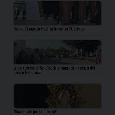
Fino al 31 agosto è attiva la mensa SOStengo
La parrocchia di Sant’Ippolito ringrazia i ragazzi del
Campo Missionario
“Una serata per Lui, per te!”