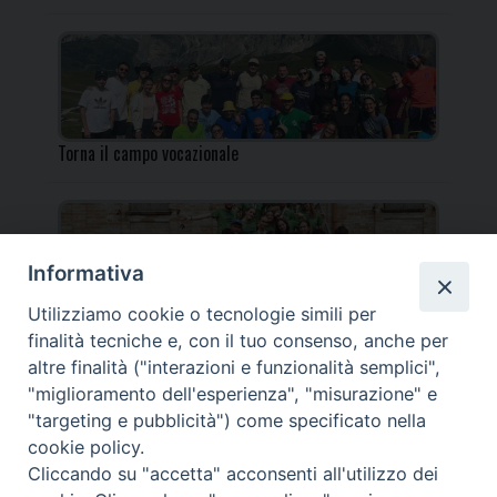
Torna il campo vocazionale
Informativa
Utilizziamo cookie o tecnologie simili per
Torna il Campo Missionario Diocesano
finalità tecniche e, con il tuo consenso, anche per
altre finalità ("interazioni e funzionalità semplici",
"miglioramento dell'esperienza", "misurazione" e
"targeting e pubblicità") come specificato nella
cookie policy.
_____________________________________________________
Cliccando su "accetta" acconsenti all'utilizzo dei
_____________________________