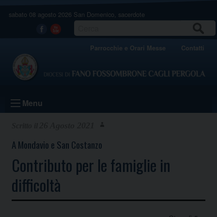
Skip
sabato 08 agosto 2026
San Domenico, sacerdote
to
content
CERCA
Facebook
Youtube
Parrocchie e Orari Messe
Contatti
Menu
26 Agosto 2021
A Mondavio e San Costanzo
Contributo per le famiglie in
difficoltà