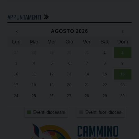
APPUNTAMENTI
‹
AGOSTO 2026
›
Lun
Mar
Mer
Gio
Ven
Sab
Dom
27
28
29
30
31
1
2
Un
25
3
4
5
6
7
8
9
1
Sa
10
11
12
13
14
15
16
17
18
19
20
21
22
23
24
25
26
27
28
29
30
31
1
2
3
4
5
6
Eventi diocesani
Eventi fuori diocesi