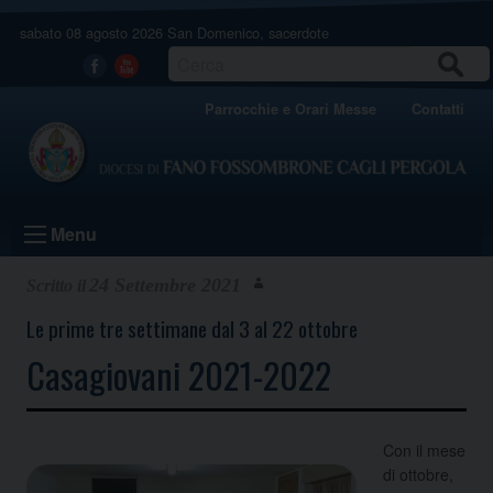
Skip
sabato 08 agosto 2026
San Domenico, sacerdote
to
content
CERCA
Facebook
Youtube
Parrocchie e Orari Messe
Contatti
Menu
24 Settembre 2021
Le prime tre settimane dal 3 al 22 ottobre
Casagiovani 2021-2022
Con il mese
di ottobre,