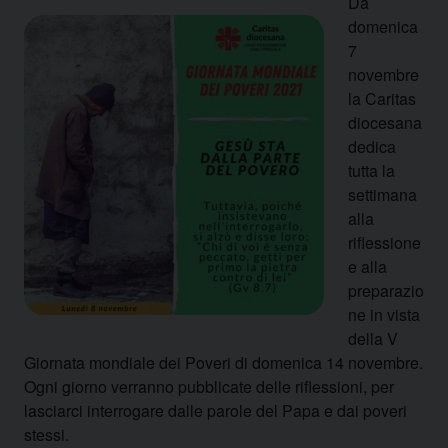
Da
domenica
7
novembre
la Caritas
diocesana
dedica
tutta la
settimana
alla
riflessione
e alla
preparazio
ne in vista
della V
Giornata mondiale dei Poveri di domenica 14 novembre.
Ogni giorno verranno pubblicate delle riflessioni, per
lasciarci interrogare dalle parole del Papa e dai poveri
stessi.