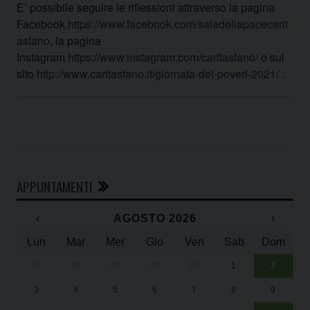
E’ possibile seguire le riflessioni attraverso la pagina
Facebook
https://www.facebook.com/saladellapacecarit
asfano
, la pagina
Instagram
https://www.instagram.com/caritasfano/
o sul
sito
http://www.caritasfano.it/giornata-dei-poveri-2021/
.
APPUNTAMENTI
‹
AGOSTO 2026
›
Lun
Mar
Mer
Gio
Ven
Sab
Dom
27
28
29
30
31
1
2
Un
25
3
4
5
6
7
8
9
1
Sa