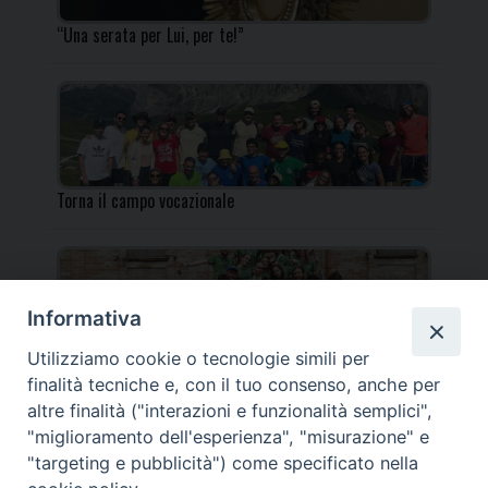
“Una serata per Lui, per te!”
Torna il campo vocazionale
Informativa
Utilizziamo cookie o tecnologie simili per
Torna il Campo Missionario Diocesano
finalità tecniche e, con il tuo consenso, anche per
altre finalità ("interazioni e funzionalità semplici",
"miglioramento dell'esperienza", "misurazione" e
"targeting e pubblicità") come specificato nella