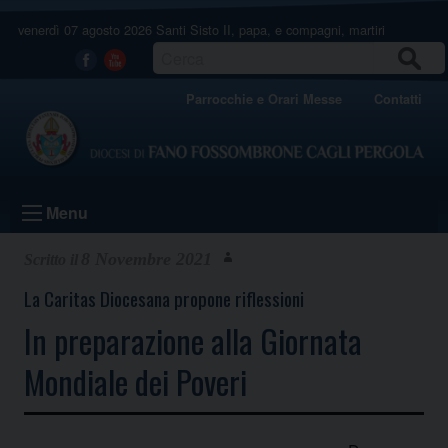
Skip
venerdì 07 agosto 2026
Santi Sisto II, papa, e compagni, martiri
to
content
CERCA
Facebook
Youtube
Parrocchie e Orari Messe
Contatti
Menu
8 Novembre 2021
La Caritas Diocesana propone riflessioni
In preparazione alla Giornata
Mondiale dei Poveri