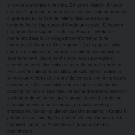
all’epoca alla Caritas di Ancona. E lì tutto è iniziato”. Il nuovo
direttore si appresta ad affrontare il suo servizio in un momento
di grandi sfide una fra tutte l’effetto della pandemia sul
territorio. Inoltre l’apertura del Sinodo universale. “E’ davvero
un periodo interessante – sottolinea Fusaro – Mi viene in
mente una frase di un collega incontrato tempo fa “le
emergenze o ti fanno o ti distruggono”. Da un punto di vista
operativo, le sfide sono importanti: richiedono la capacità di
sapersi fermare, capire perché sono nate e poi voglia di
sapersi mettere in discussione e avere la forza di ripartire da
zero. Anche il Sinodo è una sfida. Se scegliamo di vivere un
sinodo autoreferenziale è una sfida comoda, che non produrrà
cambiamenti. Se invece ci lasciamo valutare e abbiamo la
capacità non solo di ascoltare, ma anche di apertura verso chi
sta lontano da noi per cultura, linguaggi, pensieri, credo che
allora sia una sfida meno comoda, ma decisamente più
interessante. Senza mai dimenticare che se siamo in Caritas è
perché c’è qualcosa di più grande di noi, che ci muove e ci fa
mettere in cammino. Anche Gesù in fondo è stato un
camminatore”.