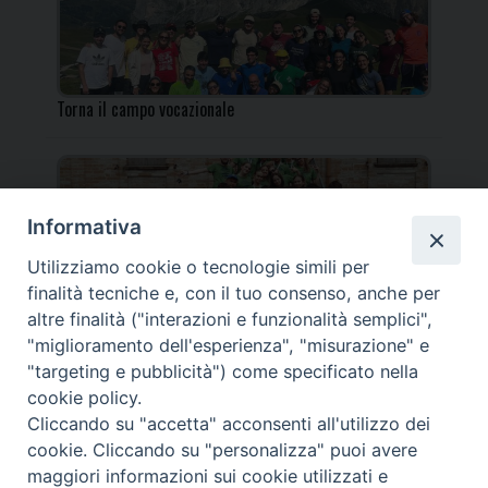
Torna il campo vocazionale
Informativa
Utilizziamo cookie o tecnologie simili per
Torna il Campo Missionario Diocesano
finalità tecniche e, con il tuo consenso, anche per
altre finalità ("interazioni e funzionalità semplici",
"miglioramento dell'esperienza", "misurazione" e
"targeting e pubblicità") come specificato nella
cookie policy.
_____________________________________________________
Cliccando su "accetta" acconsenti all'utilizzo dei
_____________________________
cookie. Cliccando su "personalizza" puoi avere
DIOCESI DI FANO FOSSOMBRONE CAGLI PERGOLA | Via Roma,
maggiori informazioni sui cookie utilizzati e
118 - 61032 FANO (PU) |