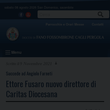
Skip
sabato 08 agosto 2026
San Domenico, sacerdote
to
content
CERCA
Facebook
Youtube
Parrocchie e Orari Messe
Contatti
Menu
9 Novembre 2021
Succede ad Angiolo Farneti
Ettore Fusaro nuovo direttore di
Caritas Diocesana