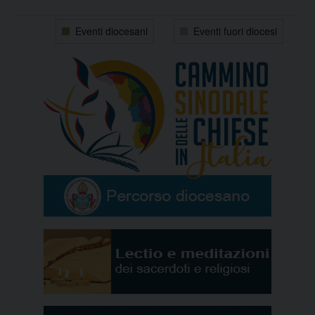
31
1
2
3
4
5
6
Eventi diocesani
Eventi fuori diocesi