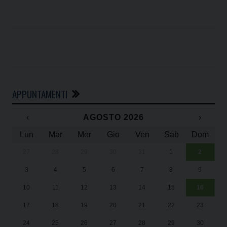
APPUNTAMENTI
‹
AGOSTO 2026
›
Lun
Mar
Mer
Gio
Ven
Sab
Dom
27
28
29
30
31
1
2
Un
25
3
4
5
6
7
8
9
1
Sa
10
11
12
13
14
15
16
17
18
19
20
21
22
23
24
25
26
27
28
29
30