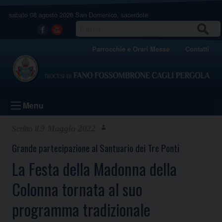
Skip
sabato 08 agosto 2026
San Domenico, sacerdote
to
content
CERCA
Facebook
Youtube
Parrocchie e Orari Messe
Contatti
Menu
9 Maggio 2022
Grande partecipazione al Santuario dei Tre Ponti
La Festa della Madonna della
Colonna tornata al suo
programma tradizionale