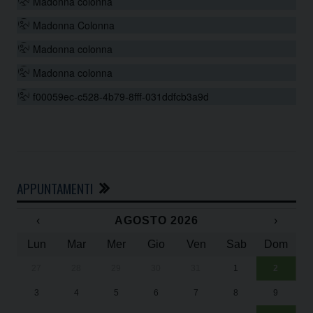
Madonna colonna
Madonna Colonna
Madonna colonna
Madonna colonna
f00059ec-c528-4b79-8fff-031ddfcb3a9d
APPUNTAMENTI
‹
AGOSTO 2026
›
Lun
Mar
Mer
Gio
Ven
Sab
Dom
27
28
29
30
31
1
2
Un
25
3
4
5
6
7
8
9
1
Sa