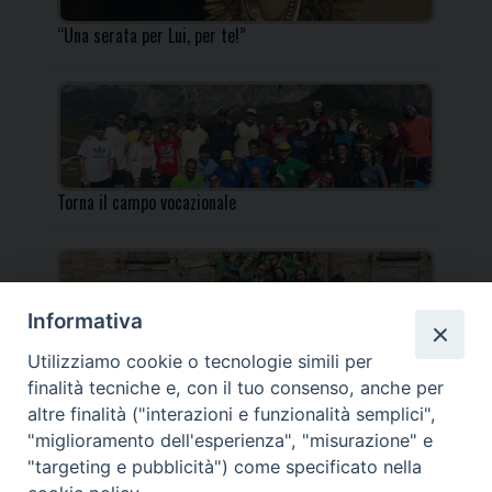
“Una serata per Lui, per te!”
Torna il campo vocazionale
Informativa
Utilizziamo cookie o tecnologie simili per
Torna il Campo Missionario Diocesano
finalità tecniche e, con il tuo consenso, anche per
altre finalità ("interazioni e funzionalità semplici",
"miglioramento dell'esperienza", "misurazione" e
"targeting e pubblicità") come specificato nella