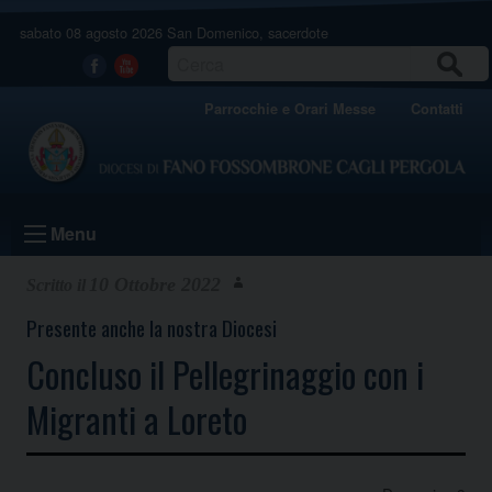
Skip
sabato 08 agosto 2026
San Domenico, sacerdote
to
content
CERCA
Facebook
Youtube
Parrocchie e Orari Messe
Contatti
Menu
10 Ottobre 2022
Presente anche la nostra Diocesi
Concluso il Pellegrinaggio con i
Migranti a Loreto