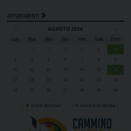
APPUNTAMENTI
‹
AGOSTO 2026
›
Lun
Mar
Mer
Gio
Ven
Sab
Dom
27
28
29
30
31
1
2
Un
25
3
4
5
6
7
8
9
1
Sa
10
11
12
13
14
15
16
17
18
19
20
21
22
23
24
25
26
27
28
29
30
31
1
2
3
4
5
6
Eventi diocesani
Eventi fuori diocesi