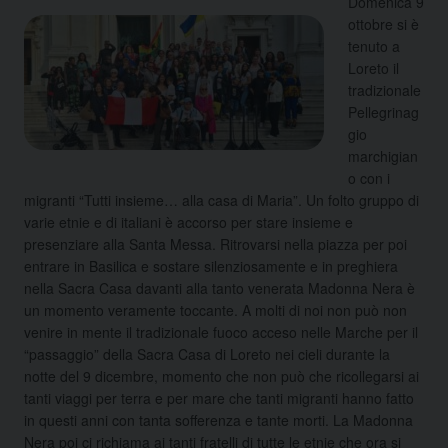
Domenica 9
ottobre si è
tenuto a
Loreto il
tradizionale
Pellegrinag
gio
marchigian
o con i
migranti “Tutti insieme… alla casa di Maria”. Un folto gruppo di
varie etnie e di italiani è accorso per stare insieme e
presenziare alla Santa Messa. Ritrovarsi nella piazza per poi
entrare in Basilica e sostare silenziosamente e in preghiera
nella Sacra Casa davanti alla tanto venerata Madonna Nera è
un momento veramente toccante. A molti di noi non può non
venire in mente il tradizionale fuoco acceso nelle Marche per il
“passaggio” della Sacra Casa di Loreto nei cieli durante la
notte del 9 dicembre, momento che non può che ricollegarsi ai
tanti viaggi per terra e per mare che tanti migranti hanno fatto
in questi anni con tanta sofferenza e tante morti. La Madonna
Nera poi ci richiama ai tanti fratelli di tutte le etnie che ora si