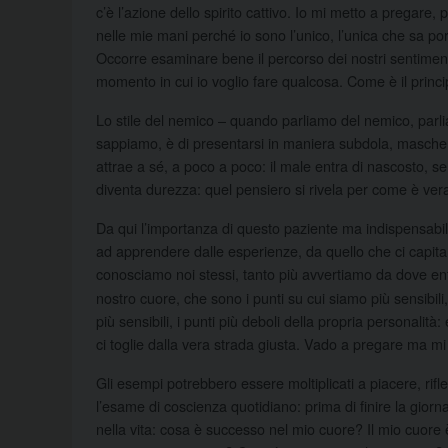
c’è l’azione dello spirito cattivo. Io mi metto a pregare
nelle mie mani perché io sono l’unico, l’unica che sa por
Occorre esaminare bene il percorso dei nostri sentimenti
momento in cui io voglio fare qualcosa. Come è il princi
Lo stile del nemico – quando parliamo del nemico, parliam
sappiamo, è di presentarsi in maniera subdola, mascher
attrae a sé, a poco a poco: il male entra di nascosto, s
diventa durezza: quel pensiero si rivela per come è ve
Da qui l’importanza di questo paziente ma indispensabile 
ad apprendere dalle esperienze, da quello che ci capita
conosciamo noi stessi, tanto più avvertiamo da dove entra 
nostro cuore, che sono i punti su cui siamo più sensibili,
più sensibili, i punti più deboli della propria personalità: 
ci toglie dalla vera strada giusta. Vado a pregare ma mi 
Gli esempi potrebbero essere moltiplicati a piacere, rif
l’esame di coscienza quotidiano: prima di finire la gior
nella vita: cosa è successo nel mio cuore? Il mio cuore