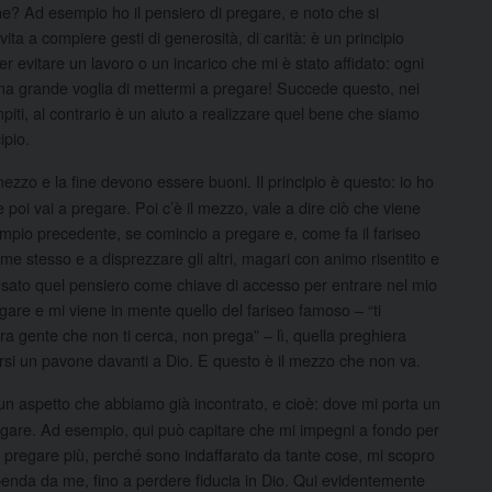
? Ad esempio ho il pensiero di pregare, e noto che si
ita a compiere gesti di generosità, di carità: è un principio
evitare un lavoro o un incarico che mi è stato affidato: ogni
e una grande voglia di mettermi a pregare! Succede questo, nei
iti, al contrario è un aiuto a realizzare quel bene che siamo
ipio.
 mezzo e la fine devono essere buoni. Il principio è questo: io ho
i e poi vai a pregare. Poi c’è il mezzo, vale a dire ciò che viene
pio precedente, se comincio a pregare e, come fa il fariseo
e stesso e a disprezzare gli altri, magari con animo risentito e
a usato quel pensiero come chiave di accesso per entrare nel mio
gare e mi viene in mente quello del fariseo famoso – “ti
ra gente che non ti cerca, non prega” – lì, quella preghiera
irsi un pavone davanti a Dio. E questo è il mezzo che non va.
e è un aspetto che abbiamo già incontrato, e cioè: dove mi porta un
egare. Ad esempio, qui può capitare che mi impegni a fondo per
 pregare più, perché sono indaffarato da tante cose, mi scopro
ipenda da me, fino a perdere fiducia in Dio. Qui evidentemente