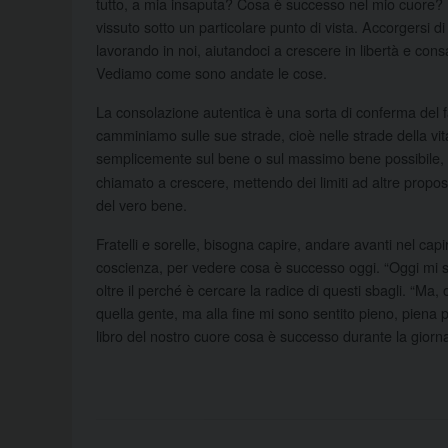
tutto, a mia insaputa? Cosa è successo nel mio cuore? E
vissuto sotto un particolare punto di vista. Accorgersi d
lavorando in noi, aiutandoci a crescere in libertà e con
Vediamo come sono andate le cose.
La consolazione autentica è una sorta di conferma del 
camminiamo sulle sue strade, cioè nelle strade della vita,
semplicemente sul bene o sul massimo bene possibile,
chiamato a crescere, mettendo dei limiti ad altre propost
del vero bene.
Fratelli e sorelle, bisogna capire, andare avanti nel ca
coscienza, per vedere cosa è successo oggi. “Oggi mi s
oltre il perché è cercare la radice di questi sbagli. “Ma
quella gente, ma alla fine mi sono sentito pieno, piena p
libro del nostro cuore cosa è successo durante la giorna