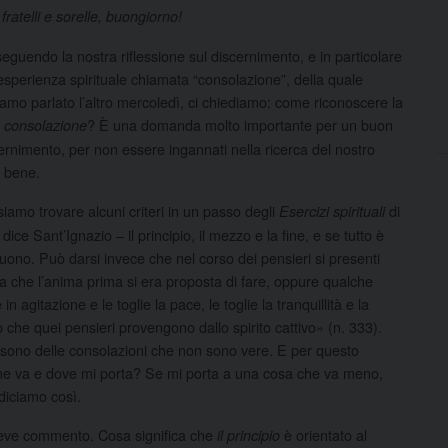
 fratelli e sorelle, buongiorno!
eguendo la nostra riflessione sul discernimento, e in particolare
’esperienza spirituale chiamata “consolazione”, della quale
amo parlato l’altro mercoledì, ci chiediamo: come riconoscere la
a
? È una domanda molto importante per un buon
consolazione
ernimento, per non essere ingannati nella ricerca del nostro
 bene.
iamo trovare alcuni criteri in un passo degli
di
Esercizi spirituali
ice Sant’Ignazio – il principio, il mezzo e la fine, e se tutto è
uono. Può darsi invece che nel corso dei pensieri si presenti
la che l’anima prima si era proposta di fare, oppure qualche
 agitazione e le toglie la pace, le toglie la tranquillità e la
che quei pensieri provengono dallo spirito cattivo» (n. 333).
 sono delle consolazioni che non sono vere. E per questo
ome va e dove mi porta? Se mi porta a una cosa che va meno,
diciamo così.
reve commento. Cosa significa che
è orientato al
il principio