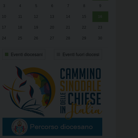
3
4
5
6
7
8
9
alle
Luca Santini
13:00
10
11
12
13
14
15
16
17
18
19
20
21
22
23
24
25
26
27
28
29
30
31
1
2
3
4
5
6
Eventi diocesani
Eventi fuori diocesi