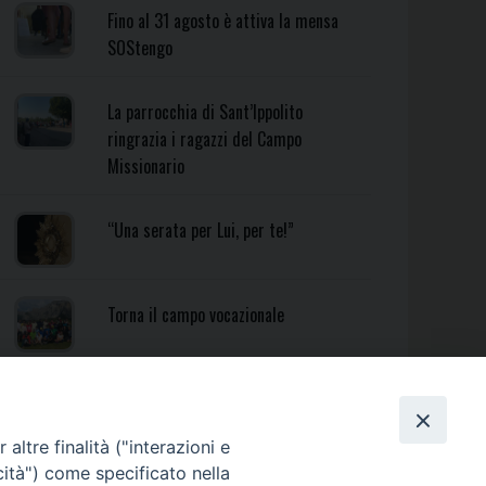
Fino al 31 agosto è attiva la mensa
SOStengo
La parrocchia di Sant’Ippolito
ringrazia i ragazzi del Campo
Missionario
“Una serata per Lui, per te!”
Torna il campo vocazionale
Torna il Campo Missionario
Diocesano
altre finalità ("interazioni e
cità") come specificato nella