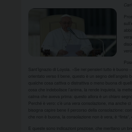
Cari
Pros
sull
abbi
ver
disc
vero
Poss
Sant’Ignazio di Loyola. «Se nei pensieri tutto è buono – d
orientato verso il bene, questo è un segno dell’angelo b
qualche cosa cattiva o distrattiva o meno buona di quel
cosa che indebolisce l’anima, la rende inquieta, la mette in
calma che aveva prima: questo allora è un chiaro segno 
Perché è vero: c’è una vera consolazione, ma anche ci
bisogna capire bene il percorso della consolazione: c
che non è buona, la consolazione non è vera, è “finta”, 
E queste sono indicazioni preziose, che meritano un b