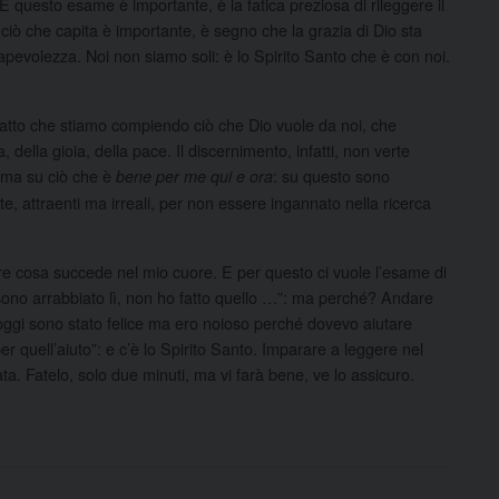
 questo esame è importante, è la fatica preziosa di rileggere il
i ciò che capita è importante, è segno che la grazia di Dio sta
sapevolezza. Noi non siamo soli: è lo Spirito Santo che è con noi.
fatto che stiamo compiendo ciò che Dio vuole da noi, che
 della gioia, della pace. Il discernimento, infatti, non verte
 ma su ciò che è
: su questo sono
bene per me qui e ora
e, attraenti ma irreali, per non essere ingannato nella ricerca
pire cosa succede nel mio cuore. E per questo ci vuole l’esame di
ono arrabbiato lì, non ho fatto quello …”: ma perché? Andare
, oggi sono stato felice ma ero noioso perché dovevo aiutare
er quell’aiuto”: e c’è lo Spirito Santo. Imparare a leggere nel
ta. Fatelo, solo due minuti, ma vi farà bene, ve lo assicuro.