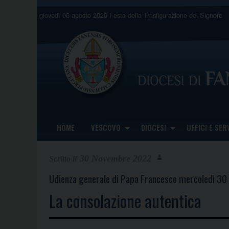
Skip
giovedì 06 agosto 2026
Festa della Trasfigurazione del Signore
to
content
HOME
VESCOVO
DIOCESI
UFFICI E SERV
30 Novembre 2022
Udienza generale di Papa Francesco mercoledì 3
La consolazione autentica