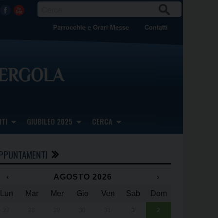
CER
Facebook
Youtube
CA
Parrocchie e Orari Messe
Contatti
TI
GIUBILEO 2025
CERCA
PPUNTAMENTI
‹
AGOSTO 2026
›
Lun
Mar
Mer
Gio
Ven
Sab
Dom
x
x
27
28
29
30
31
1
2
Una giornata 
25° anniversa