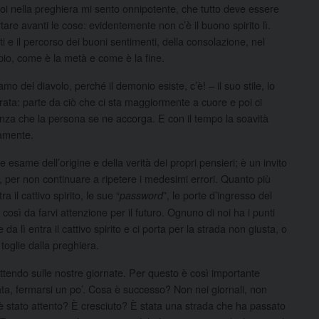
, poi nella preghiera mi sento onnipotente, che tutto deve essere
tare avanti le cose: evidentemente non c’è il buono spirito lì.
 e il percorso dei buoni sentimenti, della consolazione, nel
pio, come è la metà e come è la fine.
o del diavolo, perché il demonio esiste, c’è! – il suo stile, lo
ata: parte da ciò che ci sta maggiormente a cuore e poi ci
enza che la persona se ne accorga. E con il tempo la soavità
ramente.
esame dell’origine e della verità dei propri pensieri; è un invito
, per non continuare a ripetere i medesimi errori. Quanto più
il cattivo spirito, le sue “
”, le porte d’ingresso del
password
 così da farvi attenzione per il futuro. Ognuno di noi ha i punti
e da lì entra il cattivo spirito e ci porta per la strada non giusta, o
toglie dalla preghiera.
lettendo sulle nostre giornate. Per questo è così importante
nata, fermarsi un po’. Cosa è successo? Non nei giornali, non
 è stato attento? È cresciuto? È stata una strada che ha passato