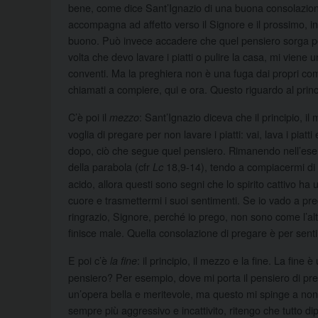
bene, come dice Sant’Ignazio di una buona consolazione
accompagna ad affetto verso il Signore e il prossimo, inv
buono. Può invece accadere che quel pensiero sorga per 
volta che devo lavare i piatti o pulire la casa, mi vien
conventi. Ma la preghiera non è una fuga dai propri comp
chiamati a compiere, qui e ora. Questo riguardo al princ
C’è poi il
: Sant’Ignazio diceva che il principio, il
mezzo
voglia di pregare per non lavare i piatti: vai, lava i piatt
dopo, ciò che segue quel pensiero. Rimanendo nell’esem
della parabola (cfr
18,9-14), tendo a compiacermi di m
Lc
acido, allora questi sono segni che lo spirito cattivo h
cuore e trasmettermi i suoi sentimenti. Se io vado a pre
ringrazio, Signore, perché io prego, non sono come l’alt
finisce male. Quella consolazione di pregare è per sent
E poi c’è
: il principio, il mezzo e la fine. La fin
la fine
pensiero? Per esempio, dove mi porta il pensiero di pr
un’opera bella e meritevole, ma questo mi spinge a non
sempre più aggressivo e incattivito, ritengo che tutto d