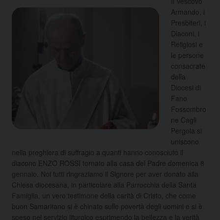
Il Vescovo
Armando, i
Presbiteri, i
Diaconi, i
Religiosi e
le persone
consacrate
della
Diocesi di
Fano
Fossombro
ne Cagli
Pergola si
uniscono
nella preghiera di suffragio a quanti hanno conosciuto il
diacono ENZO ROSSI tornato alla casa del Padre domenica 8
gennaio. Noi tutti ringraziamo il Signore per aver donato alla
Chiesa diocesana, in particolare alla Parrocchia della Santa
Famiglia, un vero testimone della carità di Cristo, che come
buon Samaritano si è chinato sulle povertà degli uomini e si è
speso nel servizio liturgico esprimendo la bellezza e la verità