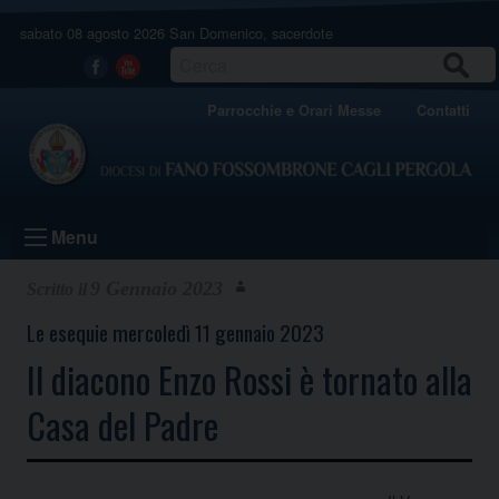
Skip
sabato 08 agosto 2026
San Domenico, sacerdote
to
content
CERCA
Facebook
Youtube
Parrocchie e Orari Messe
Contatti
Menu
9 Gennaio 2023
Le esequie mercoledì 11 gennaio 2023
Il diacono Enzo Rossi è tornato alla
Casa del Padre