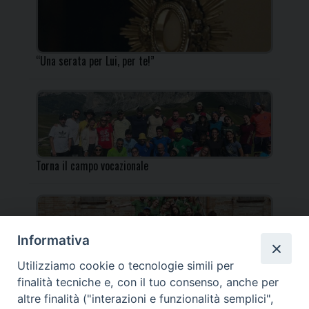
“Una serata per Lui, per te!”
Torna il campo vocazionale
Informativa
Utilizziamo cookie o tecnologie simili per
Torna il Campo Missionario Diocesano
finalità tecniche e, con il tuo consenso, anche per
altre finalità ("interazioni e funzionalità semplici",