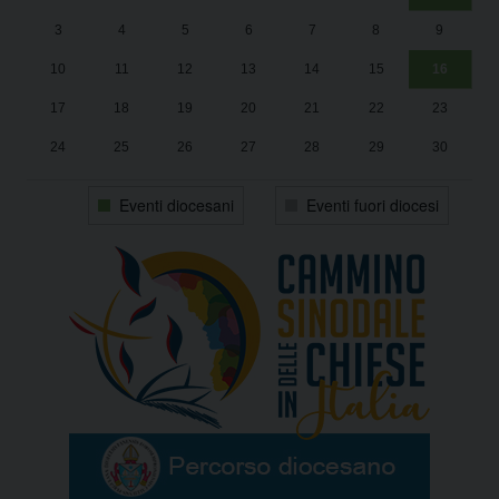
Un
25
3
4
5
6
7
8
9
1
Sa
10
11
12
13
14
15
16
17
18
19
20
21
22
23
24
25
26
27
28
29
30
31
1
2
3
4
5
6
Eventi diocesani
Eventi fuori diocesi