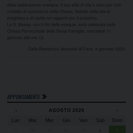
della celebrazione cristiana. Il suo stile di vita è stato per tutti
modello di comunione nella Chiesa, fedeltà nella vita di
preghiera e di carità nei rapporti con il prossimo.
La S. Messa, con il rito delle esequie, sarà celebrata nella
Chiesa Parrocchiale della Santa Famiglia, mercoledì 11
gennaio alle ore 15.
Dalla Residenza Vescovile di Fano, 9 gennaio 2023.
APPUNTAMENTI
‹
AGOSTO 2026
›
Lun
Mar
Mer
Gio
Ven
Sab
Dom
27
28
29
30
31
1
2