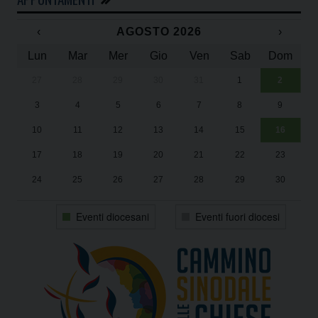
‹
AGOSTO 2026
›
Lun
Mar
Mer
Gio
Ven
Sab
Dom
27
28
29
30
31
1
2
Un
25
3
4
5
6
7
8
9
1
Sa
10
11
12
13
14
15
16
17
18
19
20
21
22
23
24
25
26
27
28
29
30
31
1
2
3
4
5
6
Eventi diocesani
Eventi fuori diocesi