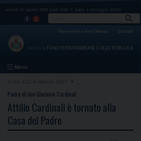
Skip
venerdì 07 agosto 2026
Santi Sisto II, papa, e compagni, martiri
to
content
CERCA
Facebook
Youtube
Parrocchie e Orari Messe
Contatti
Menu
22 Febbraio 2023
Padre di don Giacomo Cardinali
Attilio Cardinali è tornato alla
Casa del Padre