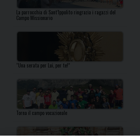
La parrocchia di Sant’Ippolito ringrazia i ragazzi del
Campo Missionario
“Una serata per Lui, per te!”
Torna il campo vocazionale