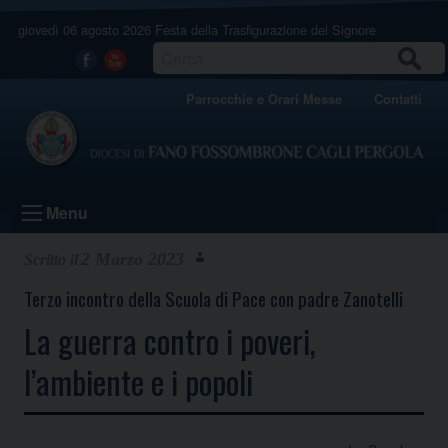
Skip
giovedì 06 agosto 2026
Festa della Trasfigurazione del Signore
to
content
CERCA
Facebook
Youtube
Parrocchie e Orari Messe
Contatti
Menu
2 Marzo 2023
Terzo incontro della Scuola di Pace con padre Zanotelli
La guerra contro i poveri,
l’ambiente e i popoli