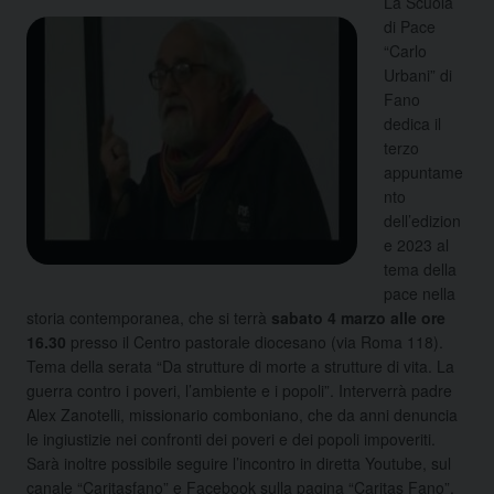
La Scuola
di Pace
“Carlo
Urbani” di
Fano
dedica il
terzo
appuntame
nto
dell’edizion
e 2023 al
tema della
pace nella
storia contemporanea, che si terrà
sabato 4 marzo alle ore
16.30
presso il Centro pastorale diocesano (via Roma 118).
Tema della serata “Da strutture di morte a strutture di vita. La
guerra contro i poveri, l’ambiente e i popoli”. Interverrà padre
Alex Zanotelli, missionario comboniano, che da anni denuncia
le ingiustizie nei confronti dei poveri e dei popoli impoveriti.
Sarà inoltre possibile seguire l’incontro in diretta Youtube, sul
canale “Caritasfano” e Facebook sulla pagina “Caritas Fano”.