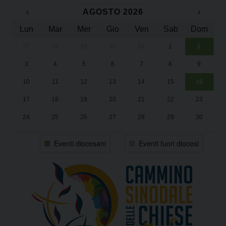
‹
AGOSTO 2026
›
Lun
Mar
Mer
Gio
Ven
Sab
Dom
27
28
29
30
31
1
2
Un
25
3
4
5
6
7
8
9
1
Sa
10
11
12
13
14
15
16
17
18
19
20
21
22
23
24
25
26
27
28
29
30
31
1
2
3
4
5
6
Eventi diocesani
Eventi fuori diocesi