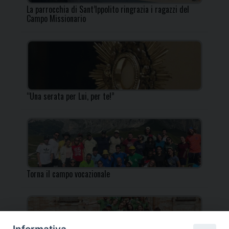
La parrocchia di Sant’Ippolito ringrazia i ragazzi del
Campo Missionario
“Una serata per Lui, per te!”
Torna il campo vocazionale