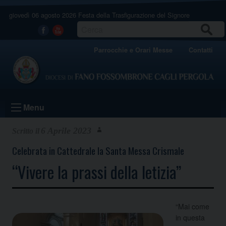
Skip
giovedì 06 agosto 2026
Festa della Trasfigurazione del Signore
to
content
CERCA
Facebook
Youtube
Parrocchie e Orari Messe
Contatti
Menu
6 Aprile 2023
Celebrata in Cattedrale la Santa Messa Crismale
“Vivere la prassi della letizia”
“Mai come
in questa