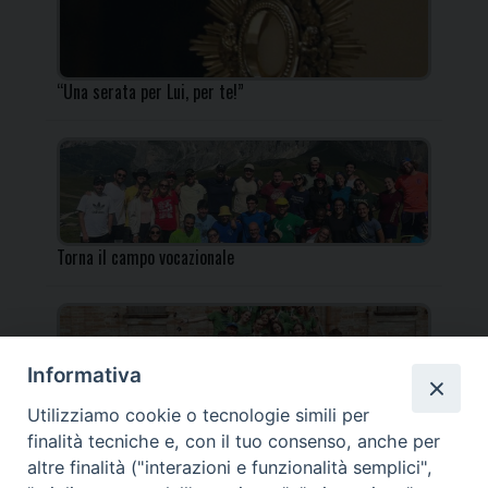
“Una serata per Lui, per te!”
Torna il campo vocazionale
Informativa
Utilizziamo cookie o tecnologie simili per
Torna il Campo Missionario Diocesano
finalità tecniche e, con il tuo consenso, anche per
altre finalità ("interazioni e funzionalità semplici",