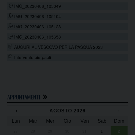
IMG_20230406_105049
IMG_20230406_105104
IMG_20230406_105123
IMG_20230406_105658
AUGURI AL VESCOVO PER LA PASQUA 2023
Intervento pierpaoli
APPUNTAMENTI
‹
AGOSTO 2026
›
Lun
Mar
Mer
Gio
Ven
Sab
Dom
27
28
29
30
31
1
2