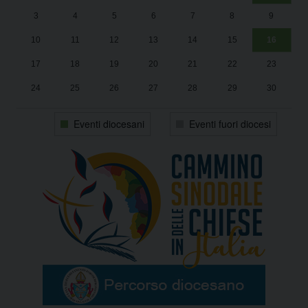
Un
25
3
4
5
6
7
8
9
1
Sa
10
11
12
13
14
15
16
17
18
19
20
21
22
23
24
25
26
27
28
29
30
31
1
2
3
4
5
6
Eventi diocesani
Eventi fuori diocesi