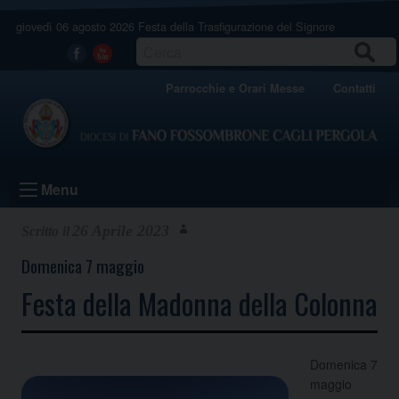
Skip
giovedì 06 agosto 2026
Festa della Trasfigurazione del Signore
to
content
CERCA
Facebook
Youtube
Parrocchie e Orari Messe
Contatti
Menu
26 Aprile 2023
Domenica 7 maggio
Festa della Madonna della Colonna
Domenica 7
maggio