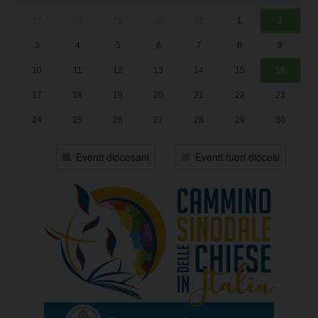
27
28
29
30
31
1
2
Un
25
3
4
5
6
7
8
9
1
Sa
10
11
12
13
14
15
16
17
18
19
20
21
22
23
24
25
26
27
28
29
30
31
1
2
3
4
5
6
Eventi diocesani
Eventi fuori diocesi