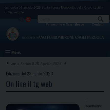
Skip
domenica 09 agosto 2026
Santa Teresa Benedetta della Croce (Edith)
to
Stein, vergine
content
CERCA
Facebook
Youtube
Parrocchie e Orari Messe
Contatti
Menu
28 Aprile 2023
VIDEO
Edizione del 28 aprile 2023
On line il tg web
In
sommario: