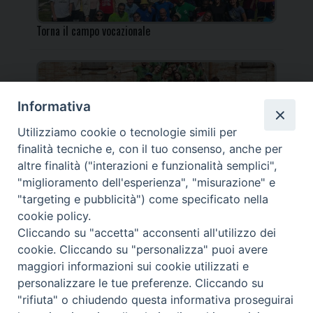
Torna il campo vocazionale
Informativa
Utilizziamo cookie o tecnologie simili per
Torna il Campo Missionario Diocesano
finalità tecniche e, con il tuo consenso, anche per
altre finalità ("interazioni e funzionalità semplici",
"miglioramento dell'esperienza", "misurazione" e
"targeting e pubblicità") come specificato nella
cookie policy.
_____________________________________________________
Cliccando su "accetta" acconsenti all'utilizzo dei
_____________________________
cookie. Cliccando su "personalizza" puoi avere
DIOCESI DI FANO FOSSOMBRONE CAGLI PERGOLA | Via Roma,
maggiori informazioni sui cookie utilizzati e
118 - 61032 FANO (PU) |
personalizzare le tue preferenze. Cliccando su
Tel. 0721 803737 o 826044 | Cod. Fiscale 90003900413
"rifiuta" o chiudendo questa informativa proseguirai
Note legali
|
Privacy