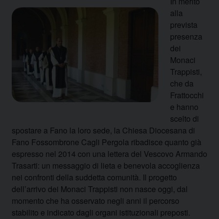
In merito
alla
prevista
presenza
dei
Monaci
Trappisti,
che da
Frattocchi
e hanno
scelto di
spostare a Fano la loro sede, la Chiesa Diocesana di
Fano Fossombrone Cagli Pergola ribadisce quanto già
espresso nel 2014 con una lettera del Vescovo Armando
Trasarti: un messaggio di lieta e benevola accoglienza
nei confronti della suddetta comunità.
Il progetto
dell’arrivo dei Monaci Trappisti non nasce oggi, dal
momento che ha osservato negli anni il percorso
stabilito e indicato dagli organi istituzionali preposti.