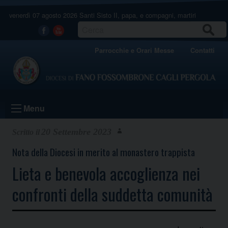
Skip
venerdì 07 agosto 2026
Santi Sisto II, papa, e compagni, martiri
to
content
CERCA
Facebook
Youtube
Parrocchie e Orari Messe
Contatti
Menu
20 Settembre 2023
Nota della Diocesi in merito al monastero trappista
Lieta e benevola accoglienza nei
confronti della suddetta comunità