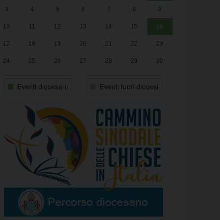
3
4
5
6
7
8
9
alle
Luca Santini
13:00
10
11
12
13
14
15
16
17
18
19
20
21
22
23
24
25
26
27
28
29
30
31
1
2
3
4
5
6
Eventi diocesani
Eventi fuori diocesi