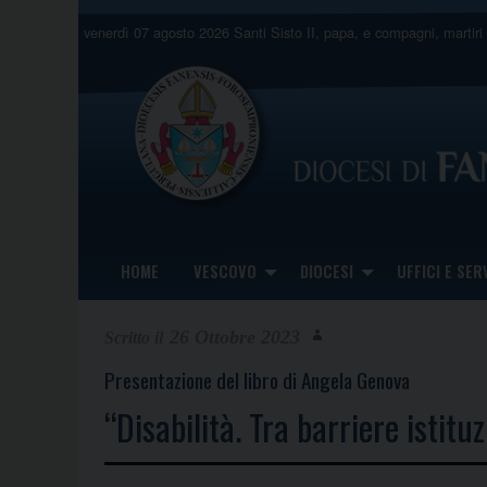
Skip
venerdì 07 agosto 2026
Santi Sisto II, papa, e compagni, martiri
to
content
HOME
VESCOVO
DIOCESI
UFFICI E SERV
26 Ottobre 2023
Presentazione del libro di Angela Genova
“Disabilità. Tra barriere istitu