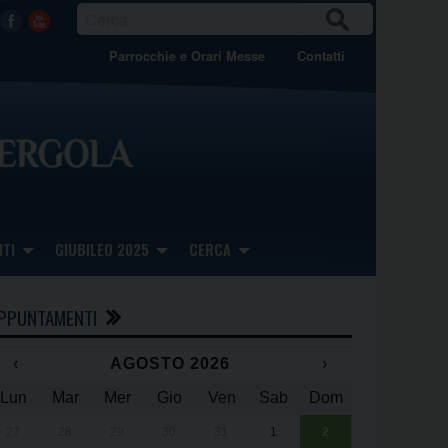
CER
Facebook
Youtube
CA
Parrocchie e Orari Messe
Contatti
TI
GIUBILEO 2025
CERCA
PPUNTAMENTI
‹
AGOSTO 2026
›
Lun
Mar
Mer
Gio
Ven
Sab
Dom
x
x
27
28
29
30
31
1
2
Una giornata 
25° anniversa