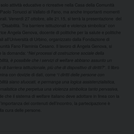
solo attività educative o ricreative nella Casa della Comunità
Paolo Tonucci al Vallato di Fano, ma anche importanti momenti
urali. Venerdì 27 ottobre, alle 21.15, si terrà la presentazione del
o “Disabilità. Tra barriere istituzionali e violenza simbolica” con
trice Angela Genova, docente di politiche per la salute e politiche
ali all’Università di Urbino, organizzato dalla Fondazione di
nità Fano Flaminia Cesano. Il lavoro di Angela Genova, si
 la domanda: “
Nei processi di costruzione sociale della
bilità, è possibile che i servizi di welfare abbiano assunto un
”. Il libro
 di barriera istituzionale, più che di dispositivo di diritti?
ina con dovizie di dati, come “
i diritti delle persone con
bilità siano sfuocati, e permanga una logica assistenzialistica,
rnalistica che perpetua una violenza simbolica tanto pervasiva,
de che il sistema di welfare italiano deve adottare in linea con la
l’importanza dei contenuti dell’incontro, la partecipazione è
lla cura delle persone.