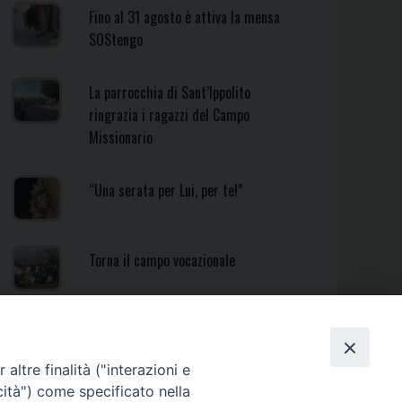
Fino al 31 agosto è attiva la mensa
SOStengo
La parrocchia di Sant’Ippolito
ringrazia i ragazzi del Campo
Missionario
“Una serata per Lui, per te!”
Torna il campo vocazionale
Torna il Campo Missionario
Diocesano
altre finalità ("interazioni e
cità") come specificato nella