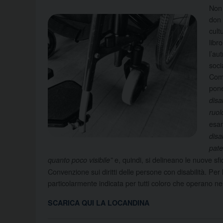
Non 
don 
cult
libr
l’au
soci
Comu
pone
disa
ruolo
esam
disa
pate
e, quindi, si delineano le nuove sfi
quanto poco visibile”
Convenzione sui diritti delle persone con disabilità. Per 
particolarmente indicata per tutti coloro che operano ne
SCARICA QUI LA LOCANDINA