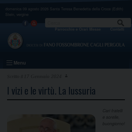
Skip
domenica 09 agosto 2026
Santa Teresa Benedetta della Croce (Edith)
to
Stein, vergine
content
CERCA
Facebook
Youtube
Parrocchie e Orari Messe
Contatti
Menu
17 Gennaio 2024
I vizi e le virtù. La lussuria
Cari fratelli
e sorelle,
buongiorno!