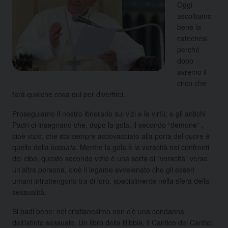
Oggi
ascoltiamo
bene la
catechesi
perché
dopo
avremo il
circo che
farà qualche cosa qui per divertirci.
Proseguiamo il nostro itinerario sui vizi e le virtù; e gli antichi
Padri ci insegnano che, dopo la gola, il secondo “demone” ,
cioè vizio, che sta sempre accovacciato alla porta del cuore è
quello della
lussuria
. Mentre la gola è la voracità nei confronti
del cibo, questo secondo vizio è una sorta di “voracità” verso
un’altra persona, cioè il legame avvelenato che gli esseri
umani intrattengono tra di loro, specialmente nella sfera della
sessualità.
Si badi bene: nel cristianesimo non c’è una condanna
dell’istinto sessuale. Un libro della Bibbia, il Cantico dei Cantici,