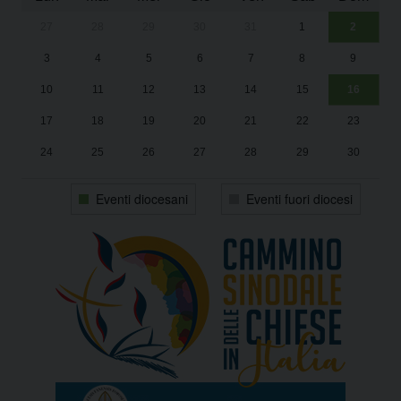
27
28
29
30
31
1
2
Un
25
3
4
5
6
7
8
9
1
Sa
10
11
12
13
14
15
16
17
18
19
20
21
22
23
24
25
26
27
28
29
30
31
1
2
3
4
5
6
Eventi diocesani
Eventi fuori diocesi