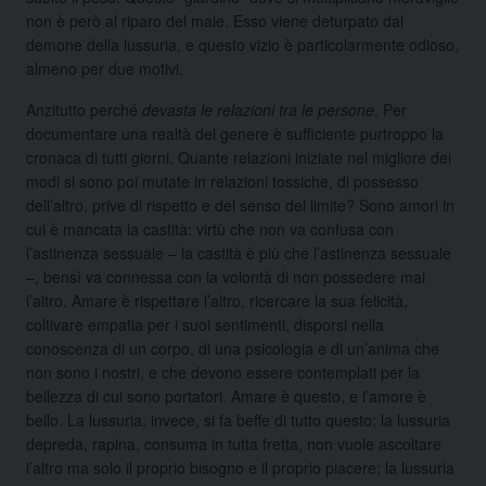
non è però al riparo del male. Esso viene deturpato dal
demone della lussuria, e questo vizio è particolarmente odioso,
almeno per due motivi.
Anzitutto perché
devasta le relazioni tra le persone
. Per
documentare una realtà del genere è sufficiente purtroppo la
cronaca di tutti giorni. Quante relazioni iniziate nel migliore dei
modi si sono poi mutate in relazioni tossiche, di possesso
dell’altro, prive di rispetto e del senso del limite? Sono amori in
cui è mancata la castità: virtù che non va confusa con
l’astinenza sessuale – la castità è più che l’astinenza sessuale
–, bensì va connessa con la volontà di non possedere mai
l’altro. Amare è rispettare l’altro, ricercare la sua felicità,
coltivare empatia per i suoi sentimenti, disporsi nella
conoscenza di un corpo, di una psicologia e di un’anima che
non sono i nostri, e che devono essere contemplati per la
bellezza di cui sono portatori. Amare è questo, e l’amore è
bello. La lussuria, invece, si fa beffe di tutto questo: la lussuria
depreda, rapina, consuma in tutta fretta, non vuole ascoltare
l’altro ma solo il proprio bisogno e il proprio piacere; la lussuria