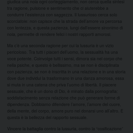
giudica una noia ogni corteggiamento, non cerca quella sintesi
tra ragione, pulsione e sentimento che ci aiuterebbe a
condurre l’esistenza con saggezza. Il lussurioso cerca solo
scorciatoie: non capisce che la strada dell’amore va percorsa
con lentezza, e questa pazienza, lungi dall’essere sinonimo di
noia, permette di rendere felici i nostri rapporti amorosi.
Ma c’è una seconda ragione per cui la lussuria è un vizio
pericoloso. Tra tutti i piaceri dell’uomo, la sessualità ha una
voce potente. Coinvolge tutti i sensi, dimora sia nel corpo che
nella psiche, e questo è bellissimo, ma se non è disciplinata
con pazienza, se non è inscritta in una relazione e in una storia
dove due individui la trasformano in una danza amorosa, essa
si muta in una catena che priva l’uomo di libertà. Il piacere
sessuale, che è un dono di Dio, è minato dalla pornografia:
soddisfacimento senza relazione che può generare forme di
dipendenza. Dobbiamo difendere l’amore, l’amore del cuore,
della mente, del corpo, amore puro nel donarsi uno all’altro. E
questa è la bellezza del rapporto sessuale.
Vincere la battaglia contro la lussuria, contro la “cosificazione”