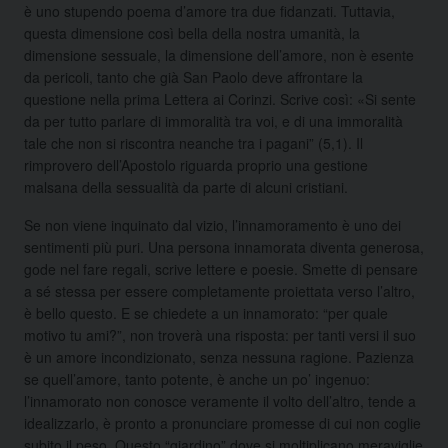
è uno stupendo poema d’amore tra due fidanzati. Tuttavia,
questa dimensione così bella della nostra umanità, la
dimensione sessuale, la dimensione dell’amore, non è esente
da pericoli, tanto che già San Paolo deve affrontare la
questione nella prima Lettera ai Corinzi. Scrive così: «Si sente
da per tutto parlare di immoralità tra voi, e di una immoralità
tale che non si riscontra neanche tra i pagani” (5,1). Il
rimprovero dell’Apostolo riguarda proprio una gestione
malsana della sessualità da parte di alcuni cristiani.
Se non viene inquinato dal vizio, l’innamoramento è uno dei
sentimenti più puri. Una persona innamorata diventa generosa,
gode nel fare regali, scrive lettere e poesie. Smette di pensare
a sé stessa per essere completamente proiettata verso l’altro,
è bello questo. E se chiedete a un innamorato: “per quale
motivo tu ami?”, non troverà una risposta: per tanti versi il suo
è un amore incondizionato, senza nessuna ragione. Pazienza
se quell’amore, tanto potente, è anche un po’ ingenuo:
l’innamorato non conosce veramente il volto dell’altro, tende a
idealizzarlo, è pronto a pronunciare promesse di cui non coglie
subito il peso. Questo “giardino” dove si moltiplicano meraviglie