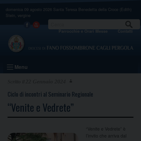
Skip
domenica 09 agosto 2026
Santa Teresa Benedetta della Croce (Edith)
to
Stein, vergine
content
CERCA
Facebook
Youtube
Parrocchie e Orari Messe
Contatti
Menu
22 Gennaio 2024
Ciclo di incontri al Seminario Regionale
“Venite e Vedrete”
“Venite e Vedrete” è
l’invito che arriva dal