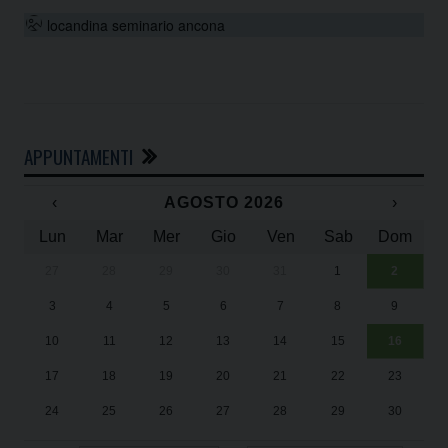
locandina seminario ancona
APPUNTAMENTI
‹
AGOSTO 2026
›
Lun
Mar
Mer
Gio
Ven
Sab
Dom
27
28
29
30
31
1
2
Un
25
3
4
5
6
7
8
9
1
Sa
10
11
12
13
14
15
16
17
18
19
20
21
22
23
24
25
26
27
28
29
30
31
1
2
3
4
5
6