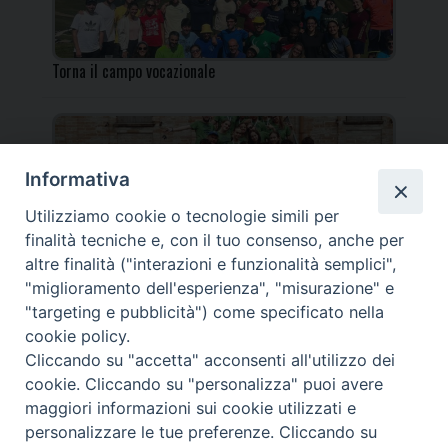
Torna il campo vocazionale
Informativa
Utilizziamo cookie o tecnologie simili per
Torna il Campo Missionario Diocesano
finalità tecniche e, con il tuo consenso, anche per
altre finalità ("interazioni e funzionalità semplici",
"miglioramento dell'esperienza", "misurazione" e
"targeting e pubblicità") come specificato nella
cookie policy.
_____________________________________________________
Cliccando su "accetta" acconsenti all'utilizzo dei
_____________________________
cookie. Cliccando su "personalizza" puoi avere
DIOCESI DI FANO FOSSOMBRONE CAGLI PERGOLA | Via Roma,
maggiori informazioni sui cookie utilizzati e
118 - 61032 FANO (PU) |
personalizzare le tue preferenze. Cliccando su
Tel. 0721 803737 o 826044 | Cod. Fiscale 90003900413