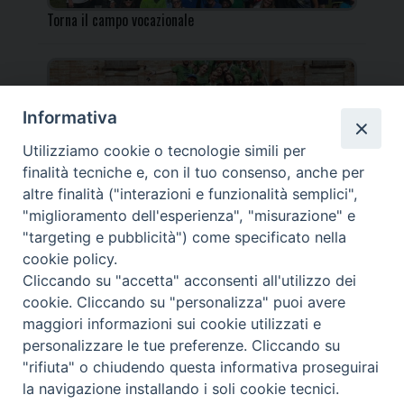
Torna il campo vocazionale
Informativa
Utilizziamo cookie o tecnologie simili per
Torna il Campo Missionario Diocesano
finalità tecniche e, con il tuo consenso, anche per
altre finalità ("interazioni e funzionalità semplici",
"miglioramento dell'esperienza", "misurazione" e
"targeting e pubblicità") come specificato nella
cookie policy.
_____________________________________________________
Cliccando su "accetta" acconsenti all'utilizzo dei
_____________________________
cookie. Cliccando su "personalizza" puoi avere
DIOCESI DI FANO FOSSOMBRONE CAGLI PERGOLA | Via Roma,
maggiori informazioni sui cookie utilizzati e
118 - 61032 FANO (PU) |
personalizzare le tue preferenze. Cliccando su
Tel. 0721 803737 o 826044 | Cod. Fiscale 90003900413
"rifiuta" o chiudendo questa informativa proseguirai
Note legali
|
Privacy
la navigazione installando i soli cookie tecnici.
© TUTTI I DIRITTI RISERVATI