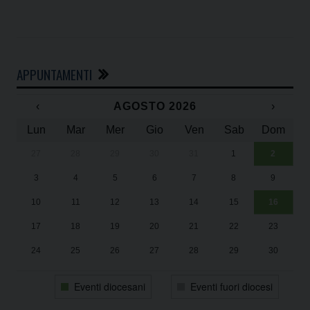
APPUNTAMENTI
‹
AGOSTO 2026
›
Lun
Mar
Mer
Gio
Ven
Sab
Dom
27
28
29
30
31
1
2
Un
25
3
4
5
6
7
8
9
1
Sa
10
11
12
13
14
15
16
17
18
19
20
21
22
23
24
25
26
27
28
29
30
31
1
2
3
4
5
6
Eventi diocesani
Eventi fuori diocesi