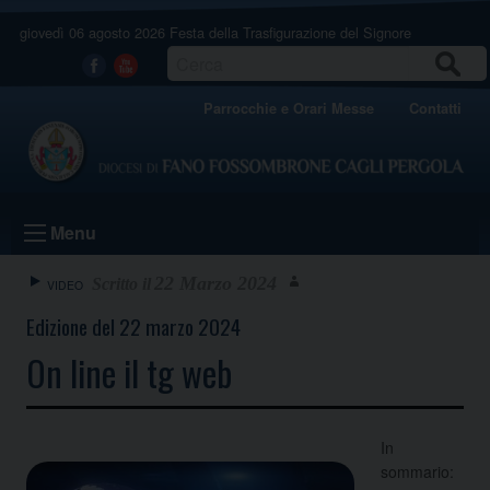
Skip
giovedì 06 agosto 2026
Festa della Trasfigurazione del Signore
to
content
CERCA
Facebook
Youtube
Parrocchie e Orari Messe
Contatti
Menu
22 Marzo 2024
VIDEO
Edizione del 22 marzo 2024
On line il tg web
In
sommario: