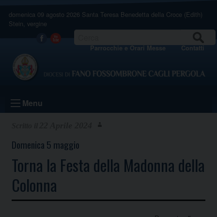
Skip
domenica 09 agosto 2026
Santa Teresa Benedetta della Croce (Edith)
to
Stein, vergine
content
CERCA
Facebook
Youtube
Parrocchie e Orari Messe
Contatti
Menu
22 Aprile 2024
Domenica 5 maggio
Torna la Festa della Madonna della
Colonna