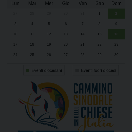
Lun
Mar
Mer
Gio
Ven
Sab
Dom
27
28
29
30
31
1
2
Un
25
3
4
5
6
7
8
9
1
Sa
10
11
12
13
14
15
16
17
18
19
20
21
22
23
24
25
26
27
28
29
30
31
1
2
3
4
5
6
Eventi diocesani
Eventi fuori diocesi